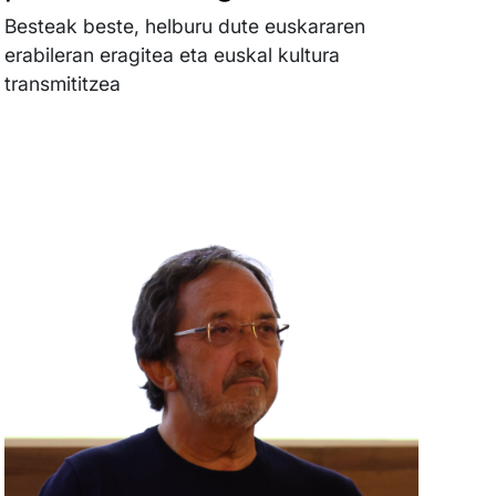
Besteak beste, helburu dute euskararen
erabileran eragitea eta euskal kultura
transmititzea
Irudia