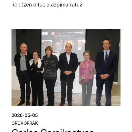
irekitzen dituela azpimarratuz
Irudia
2026-05-05
OROKORRAK