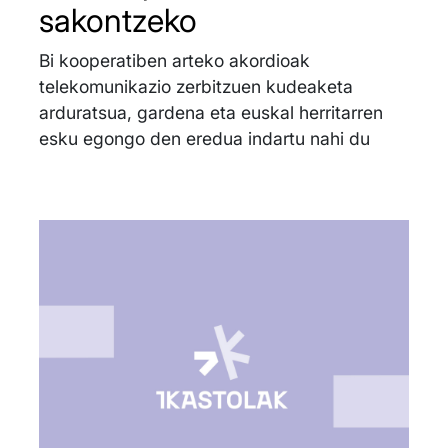
sakontzeko
Bi kooperatiben arteko akordioak
telekomunikazio zerbitzuen kudeaketa
arduratsua, gardena eta euskal herritarren
esku egongo den eredua indartu nahi du
Irudia