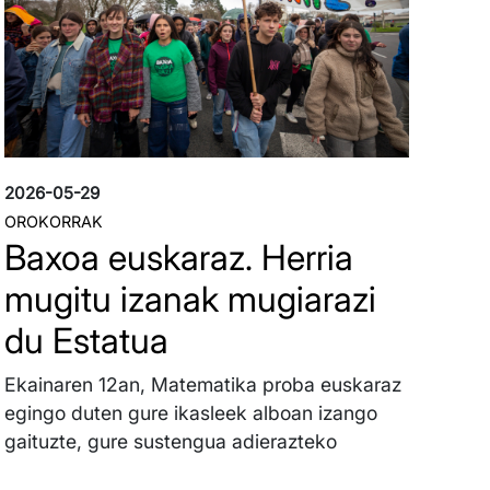
2026-05-29
OROKORRAK
Baxoa euskaraz. Herria
mugitu izanak mugiarazi
du Estatua
Ekainaren 12an, Matematika proba euskaraz
egingo duten gure ikasleek alboan izango
gaituzte, gure sustengua adierazteko