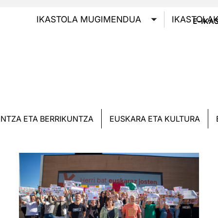
GOI
IKASTOLA MUGIMENDUA
IKASTOLA
E-IKA
Toggle submen
NTZA ETA BERRIKUNTZA
EUSKARA ETA KULTURA
Irudia