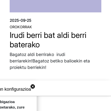
2025-09-25
OROKORRAK
Irudi berri bat aldi berri
baterako
Bagatoz aldi berrirako irudi
berriarekin!Bagatoz betiko balioekin eta
proiektu berriekin!
un konfigurazioa
abigazioa
koetarako, zure