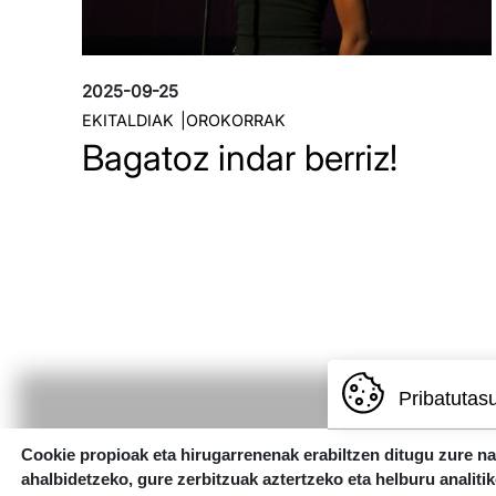
2025-09-25
EKITALDIAK
OROKORRAK
Bagatoz indar berriz!
Pribatutas
Pagination
Cookie propioak eta hirugarrenenak erabiltzen ditugu zure n
ahalbidetzeko, gure zerbitzuak aztertzeko eta helburu analiti