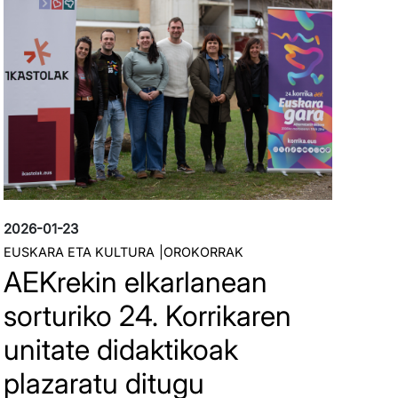
2026-01-23
EUSKARA ETA KULTURA
OROKORRAK
AEKrekin elkarlanean
sorturiko 24. Korrikaren
unitate didaktikoak
plazaratu ditugu