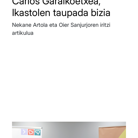
Carlos Garaikoetxea,
Ikastolen taupada bizia
Nekane Artola eta Oier Sanjurjoren iritzi
artikulua
Irudia