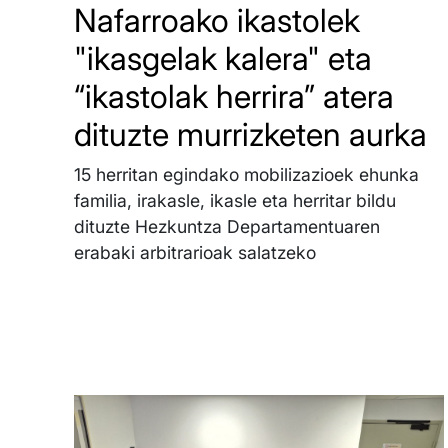
Nafarroako ikastolek
"ikasgelak kalera" eta
“ikastolak herrira” atera
dituzte murrizketen aurka
15 herritan egindako mobilizazioek ehunka
familia, irakasle, ikasle eta herritar bildu
dituzte Hezkuntza Departamentuaren
erabaki arbitrarioak salatzeko
Irudia