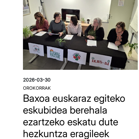
2026-03-30
OROKORRAK
Baxoa euskaraz egiteko
eskubidea berehala
ezartzeko eskatu dute
hezkuntza eragileek