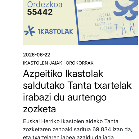
2026-06-22
IKASTOLEN JAIAK
OROKORRAK
Azpeitiko Ikastolak
saldutako Tanta txartelak
irabazi du aurtengo
zozketa
Euskal Herriko Ikastolen aldeko Tanta
zozketaren zenbaki saritua 69.834 izan da,
eta txartelaren jabea azaldu da jada