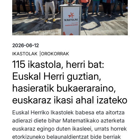
2026-06-12
IKASTOLAK
OROKORRAK
115 ikastola, herri bat:
Euskal Herri guztian,
hasieratik bukaeraraino,
euskaraz ikasi ahal izateko
Euskal Herriko Ikastolek babesa eta aitortza
adierazi diete bihar Matematikako azterketa
euskaraz egingo duten ikasleei, urrats horrek
etorkizuneko belaunaldientzat bide berriak