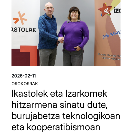
2026-02-11
OROKORRAK
Ikastolek eta Izarkomek
hitzarmena sinatu dute,
burujabetza teknologikoan
eta kooperatibismoan