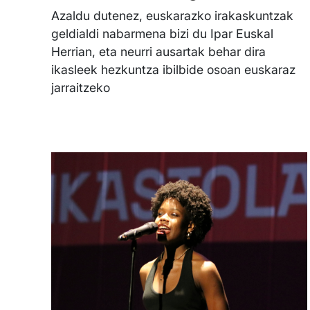
Azaldu dutenez, euskarazko irakaskuntzak
geldialdi nabarmena bizi du Ipar Euskal
Herrian, eta neurri ausartak behar dira
ikasleek hezkuntza ibilbide osoan euskaraz
jarraitzeko
Irudia