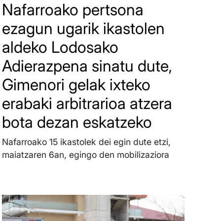
Nafarroako pertsona
ezagun ugarik ikastolen
aldeko Lodosako
Adierazpena sinatu dute,
Gimenori gelak ixteko
erabaki arbitrarioa atzera
bota dezan eskatzeko
Nafarroako 15 ikastolek dei egin dute etzi,
maiatzaren 6an, egingo den mobilizaziora
Irudia