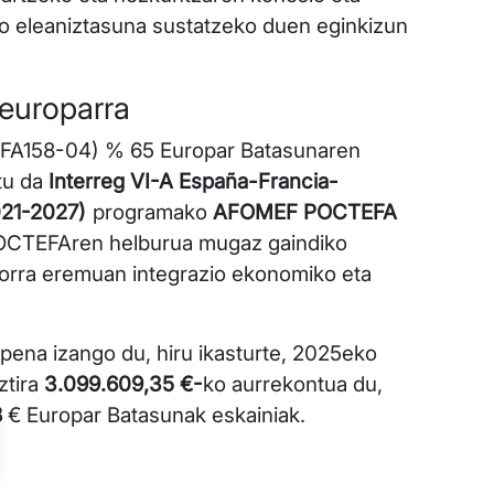
o eleaniztasuna sustatzeko duen eginkizun
 europarra
EFA158-04) % 65 Europar Batasunaren
tu da
Interreg VI-A España-Francia-
21-2027)
programako
AFOMEF POCTEFA
 POCTEFAren helburua mugaz gaindiko
orra eremuan integrazio ekonomiko eta
pena izango du, hiru ikasturte, 2025eko
uztira
3.099.609,35 €-
ko aurrekontua du,
8
€ Europar Batasunak eskainiak.