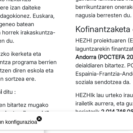
berrikuntzaren onerak
ere izan daiteke
nagusia berresten du.
 dagokionez. Euskara,
ogeneo batean
Kofinantzaketa
a horrek irakaskuntza-
HEZHI proiektuaren (
en du.
laguntzarekin finantza
zko ikerketa eta
Andorra (POCTEFA 20
ntza programa berrien
deialdiaren bitartez.
itzen diren eskola eta
Espainia-Frantzia-And
n sortzea ere.
soziala sendotzea da.
i
ditu :
HEZHIk lau urteko irau
irailetik aurrera, eta g
ten bitartez mugako
horietarik
2.014.746,0
rko teoriko-praktikoa
un konfigurazioa
en formakuntza