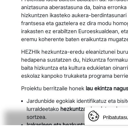
aniztasuna aberastasuna da, baina erronka 
hizkuntzen ikasteko aukera-berdintasunari
frantsesa eta gaztelera ez dira modu hom
irakasten ez erabiltzen Euroeskualdean, et
eremu koherente baten eraikuntza mugatz
HEZHIk hezkuntza-eredu eleaniztunei buru
hedapena sustatzen du, hizkuntza formaku
baita hizkuntza eta kultura edukietan oinarr
eskolaz kanpoko trukaketa programa berrie
Proiektu berritzaile honek
lau ekintza nagus
Jardunbide egokiak identifikatuz eta bisi
lurraldeetako
hezkuntza eleaniztuneko ma
sortzea.
Pribatutas
Irakasleen eta hezkuntzako profesional