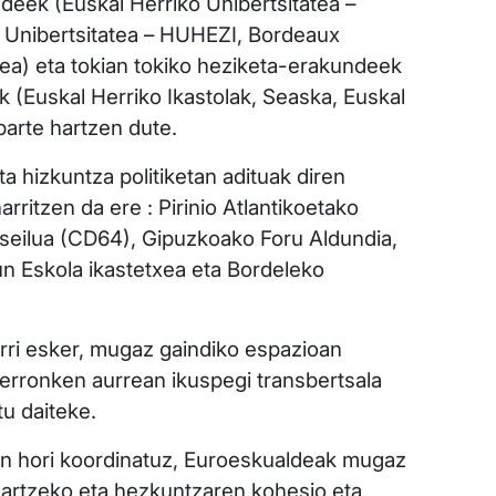
deek (Euskal Herriko Unibertsitatea –
nibertsitatea – HUHEZI, Bordeaux
ea) eta tokian tokiko heziketa-erakundeek
k (Euskal Herriko Ikastolak, Seaska, Euskal
parte hartzen dute.
a hizkuntza politiketan adituak diren
rritzen da ere : Pirinio Atlantikoetako
eilua (CD64), Gipuzkoako Foru Aldundia,
un Eskola ikastetxea eta Bordeleko
rri esker, mugaz gaindiko espazioan
 erronken aurrean ikuspegi transbertsala
tu daiteke.
n hori koordinatuz, Euroeskualdeak mugaz
ndartzeko eta hezkuntzaren kohesio eta