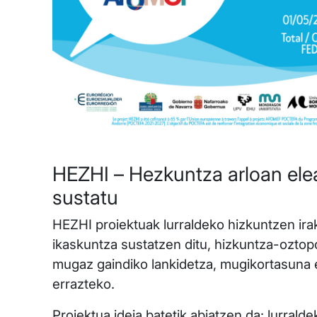
HEZHI – Hezkuntza arloan ele
sustatu
HEZHI proiektuak lurraldeko hizkuntzen ira
ikaskuntza sustatzen ditu, hizkuntza-oztop
mugaz gaindiko lankidetza, mugikortasuna e
errazteko.
Proiektua ideia batetik abiatzen da: lurrald