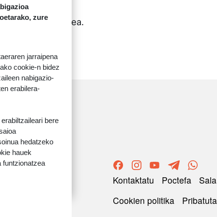
abigazioa
koetarako, zure
baliabideak
sortzea.
taeraren jarraipena
tako cookie-n bidez
aileen nabigazio-
ten erabilera-
rabiltzaileari bere
 saioa
 soinua hedatzeko
okie hauek
 funtzionatzea
ORRI-OINA
Kontaktatu
Poctefa
Sala
TESTU-LEGALAK
Cookien politika
Pribatuta