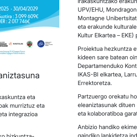
irakaskuntzako erakun
UPV/EHU, Mondragon U
Montagne Unibertsitat
eta erakunde kulturale
Kultur Elkartea – EKE) 
Proiektua hezkuntza et
kideen sare batean oina
Departamenduko Konts
aniztasuna
IKAS-BI elkartea, Larr
Errektoretza.
Partzuergo orekatu ho
kaskuntza eta
eleaniztasunak dituen
oak murriztuz eta
eta kolaboratiboa gara
ta integrazioa
Anbizio handiko ekime
gaindiko lankidetza i
eko hizkuntza-