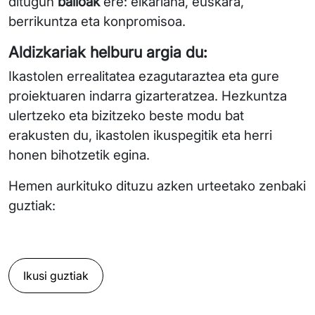
ditugun
balioak
ere: elkarlana, euskara,
berrikuntza eta konpromisoa.
Aldizkariak helburu argia du:
Ikastolen errealitatea ezagutaraztea eta gure
proiektuaren indarra gizarteratzea. Hezkuntza
ulertzeko eta bizitzeko beste modu bat
erakusten du, ikastolen ikuspegitik eta herri
honen bihotzetik egina.
Hemen aurkituko dituzu azken urteetako zenbaki
guztiak:
Ikusi guztiak