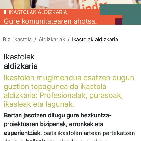
IKASTOLAK ALDIZKARIA
Gure komunitatearen ahotsa.
Bizi ikastola
Aldizkariak
Ikastolak aldizkaria
Ikastolak
aldizkaria
Ikastolen mugimendua osatzen dugun
guztion topagunea da ikastola
aldizkaria: Profesionalak, gurasoak,
ikasleak eta lagunak.
Bertan jasotzen ditugu gure hezkuntza-
proiektuaren bizipenak, erronkak eta
esperientziak
, baita ikastolen artean partekatzen