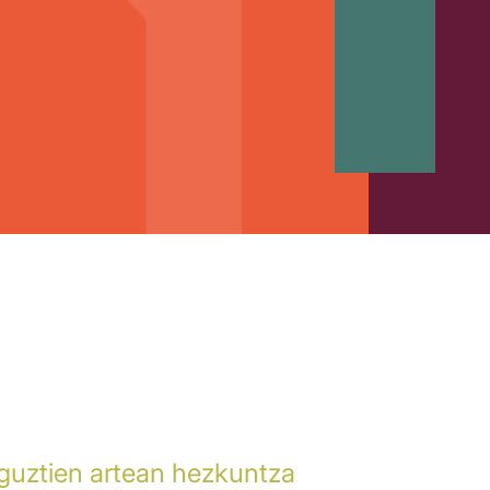
 guztien artean hezkuntza