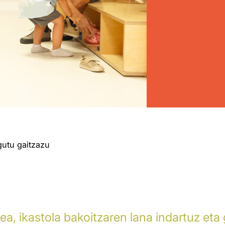
utu gaitzazu
ea, ikastola bakoitzaren lana indartuz eta