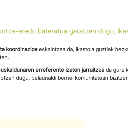
untza-eredu bateratua garatzen dugu, ika
ta koordinazioa
eskaintzea da, ikastola guztiek hezk
ten.
skaldunaren erreferente izaten jarraitzea
da gure 
tzen dugu, belaunaldi berriei komunitatean bizitzen