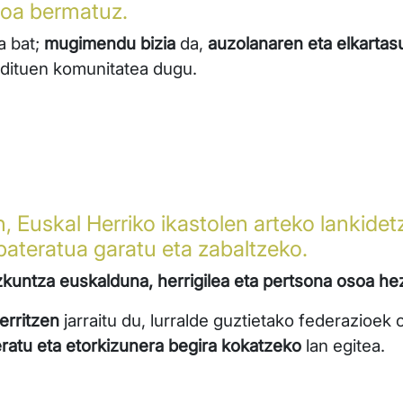
iboa bermatuz.
a bat;
mugimendu bizia
da,
auzolanaren eta elkartas
en dituen komunitatea dugu.
, Euskal Herriko ikastolen arteko lankidet
ateratua garatu eta zabaltzeko.
kuntza euskalduna, herrigilea eta pertsona osoa h
erritzen
jarraitu du, lurralde guztietako federazioek
atu eta etorkizunera begira kokatzeko
lan egitea.