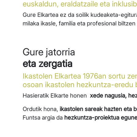
euskaldun, eraldatzaile eta inklus
Gure Elkartea ez da soilik kudeaketa-egitur
milaka ikasle, familia eta profesional biltz
Gure jatorria
eta zergatia
Ikastolen Elkartea 1976an sortu zen
osoan ikastolen hezkuntza-eredu b
Hasieratik Elkarte honen
xede nagusia, hez
Ordutik hona,
ikastolen sareak hazten eta b
Funtsa argia da
hezkuntza-proiektua eguner