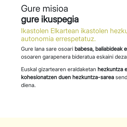
Gure misioa
gure ikuspegia
Ikastolen Elkartean ikastolen hezk
autonomia errespetatuz.
Gure lana sare osoari
babesa, baliabideak e
osoaren garapenera bideratua eskaini deza
Euskal gizartearen eraldaketan
hezkuntza eu
kohesionatzen duen hezkuntza-sarea
sendo
diena.