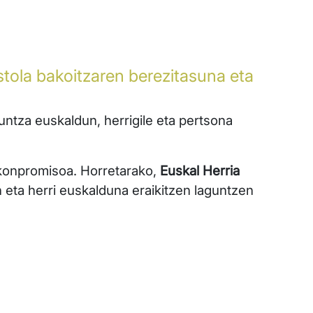
stola bakoitzaren berezitasuna eta
untza euskaldun, herrigile eta pertsona
konpromisoa. Horretarako,
Euskal Herria
 eta herri euskalduna eraikitzen laguntzen