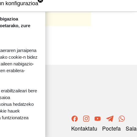
un konfigurazioa
abigazioa
koetarako, zure
taeraren jarraipena
tako cookie-n bidez
aileen nabigazio-
ten erabilera-
rabiltzaileari bere
 saioa
 soinua hedatzeko
okie hauek
 funtzionatzea
ORRI-OINA
Kontaktatu
Poctefa
Sala