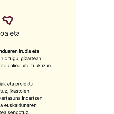
oa eta
nduaren irudia eta
n ditugu, gizartean
ta balioa aitortuak izan
iak eta proiektu
tuz, ikastolen
kartasuna indartzen
za euskaldunaren
tea sendotuz.