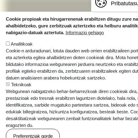
Pribatutas
Cookie propioak eta hirugarrenenak erabiltzen ditugu zure n
ahalbidetzeko, gure zerbitzuak aztertzeko eta helburu analiti
nabigazio-datuak aztertuta.
Informazio gehiago
Analitikoak
Cookie-n arduradunari, lotuta dauden web orrien erabiltzaileen por
eta azterketa egitea ahalbidetzen dioten cookieak dira. Mota hone
bildutako informazioa webgunearen jarduera neurtzeko eta erabiltz
profilak egiteko erabiltzen da, zerbitzuaren erabiltzaileek egiten du
datuen analisiaren arabera hobekuntzak sartzeko.
Teknikoak
Webgunean nabigatzeko behar-beharrezkoak diren cookieak dira, e
prestazioak edo tresnak erabiltzen laguntzen diotelako, hala nola,
identifikatzea, sarbide mugatuko parteetara sartzea, bideoak edo
edukiak biltegiratzea, hizkuntza konfiguratzea, besteak beste. Co
Errotazar bidea, 126
desaktibatzeak webgunearen zenbait funtzionalitatek behar bezala
20018 Donostia
eragozten du.
943 445 108
Preferentziak gorde