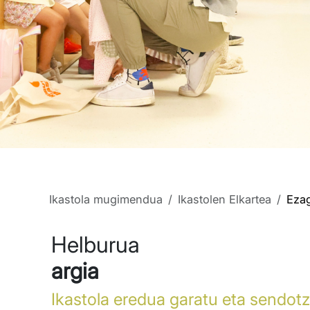
Ikastola mugimendua
Ikastolen Elkartea
Ezag
Helburua
argia
Ikastola eredua garatu eta sendotz