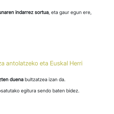
unaren indarrez sortua
, eta gaur egun ere,
za antolatzeko eta Euskal Herri
ezten duena
bultzatzea izan da.
 osatutako egitura sendo baten bidez.