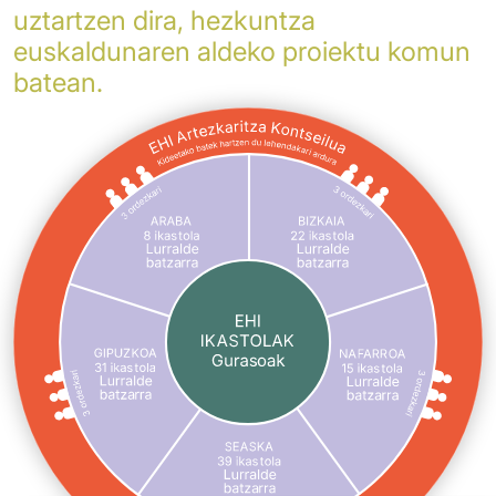
uztartzen dira, hezkuntza
euskaldunaren aldeko proiektu komun
batean.