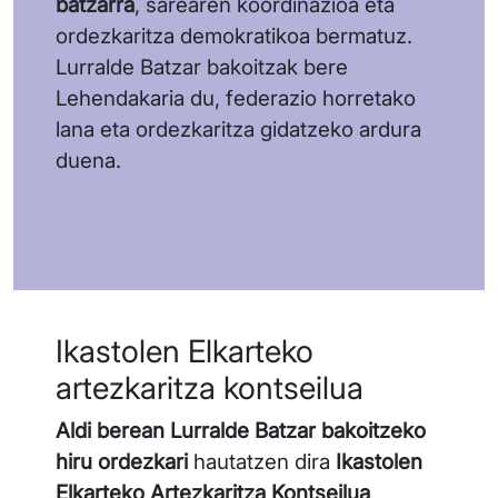
batzarra
, sarearen koordinazioa eta
ordezkaritza demokratikoa bermatuz.
Lurralde Batzar bakoitzak bere
Lehendakaria du, federazio horretako
lana eta ordezkaritza gidatzeko ardura
duena.
Ikastolen Elkarteko
artezkaritza kontseilua
Aldi berean Lurralde Batzar bakoitzeko
hiru ordezkari
hautatzen dira
Ikastolen
Elkarteko Artezkaritza Kontseilua