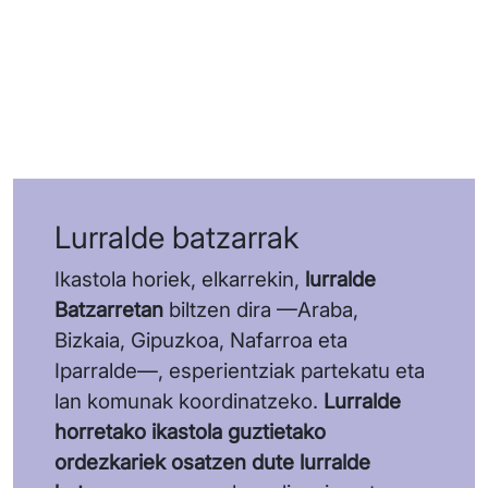
Lurralde batzarrak
Ikastola horiek, elkarrekin,
lurralde
Batzarretan
biltzen dira —Araba,
Bizkaia, Gipuzkoa, Nafarroa eta
Iparralde—, esperientziak partekatu eta
lan komunak koordinatzeko.
Lurralde
horretako ikastola guztietako
ordezkariek osatzen dute lurralde