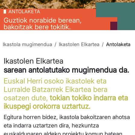
ANTOLAKETA
Guztiok norabide berean,
bakoitzak bere tokitik.
Ikastola mugimendua
Ikastolen Elkartea
Antolaketa
Ikastolen Elkartea
sarean antolatutako mugimendua da.
Euskal Herri osoko ikastolek eta
Lurralde Batzarrek Elkartea bera
osatzen dute,
tokian tokiko indarra eta
ikuspegi orokorra uztartuz.
Egitura horren bidez, ikastola bakoitzaren ahotsa
eta indarra uztartzen dira, hezkuntza
euskaldunaren aldeko proiektu komun batean.