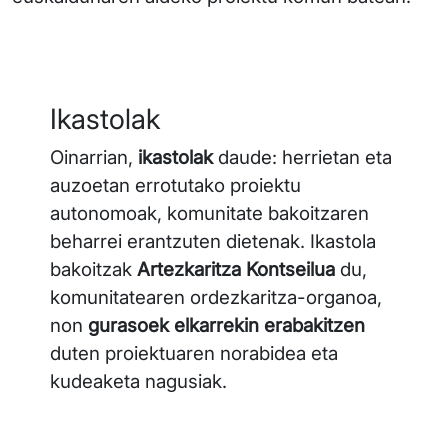
Ikastolak
Oinarrian,
ikastolak
daude: herrietan eta
auzoetan errotutako proiektu
autonomoak, komunitate bakoitzaren
beharrei erantzuten dietenak. Ikastola
bakoitzak
Artezkaritza Kontseilua
du,
komunitatearen ordezkaritza-organoa,
non
gurasoek elkarrekin erabakitzen
duten proiektuaren norabidea eta
kudeaketa nagusiak.