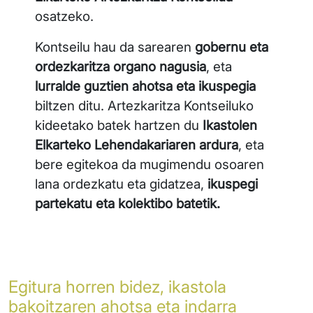
osatzeko.
Kontseilu hau da sarearen
gobernu eta
ordezkaritza organo nagusia
, eta
lurralde guztien ahotsa eta ikuspegia
biltzen ditu. Artezkaritza Kontseiluko
kideetako batek hartzen du
Ikastolen
Elkarteko Lehendakariaren ardura
, eta
bere egitekoa da mugimendu osoaren
lana ordezkatu eta gidatzea,
ikuspegi
partekatu eta kolektibo batetik.
Egitura horren bidez, ikastola
bakoitzaren ahotsa eta indarra