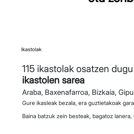
Ikastolak
115 ikastolak osatzen dugu
ikastolen sarea
Araba, Baxenafarroa, Bizkaia, Gipu
Gure ikasleak bezala, era guztietakoak gara: 
Baina batzuk zein besteak, bagatoz lanera, h