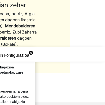
ian zehar
ena, berriz, Argia
ren
dagoen ikastola
a).
Mendebalderen
berriz, Zubi Zaharra
rralderen
dagoen
 (Bokale).
un konfigurazioa
abigazioa
koetarako, zure
taeraren jarraipena
tako cookie-n bidez
aileen nabigazio-