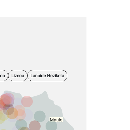
ioa
Lizeoa
Lanbide Heziketa