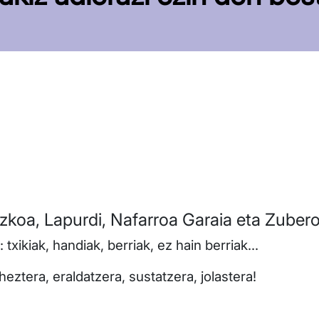
zkoa, Lapurdi, Nafarroa Garaia eta Zubero
txikiak, handiak, berriak, ez hain berriak...
eztera, eraldatzera, sustatzera, jolastera!