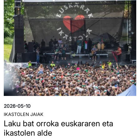
Irudia
2026-05-10
IKASTOLEN JAIAK
Laku bat orroka euskararen eta
ikastolen alde