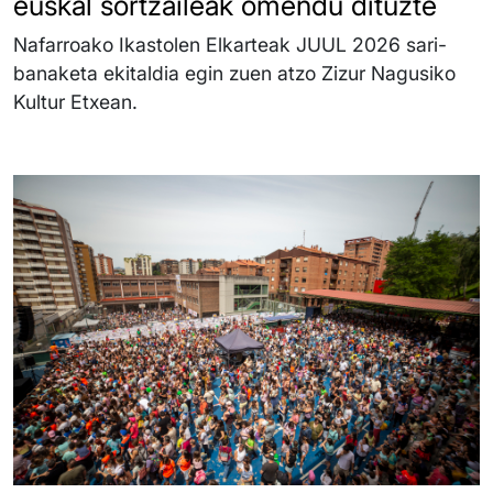
euskal sortzaileak omendu dituzte
Nafarroako Ikastolen Elkarteak JUUL 2026 sari-
banaketa ekitaldia egin zuen atzo Zizur Nagusiko
Kultur Etxean.
Irudia