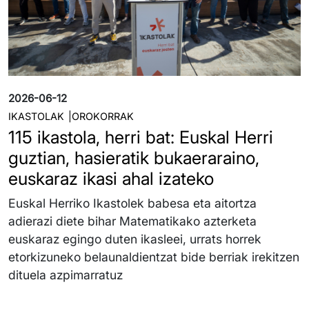
2026-06-12
IKASTOLAK
OROKORRAK
115 ikastola, herri bat: Euskal Herri
guztian, hasieratik bukaeraraino,
euskaraz ikasi ahal izateko
Euskal Herriko Ikastolek babesa eta aitortza
adierazi diete bihar Matematikako azterketa
euskaraz egingo duten ikasleei, urrats horrek
etorkizuneko belaunaldientzat bide berriak irekitzen
dituela azpimarratuz