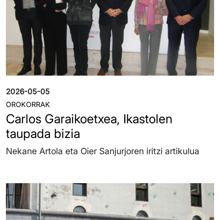
2026-05-05
OROKORRAK
Carlos Garaikoetxea, Ikastolen
taupada bizia
Nekane Artola eta Oier Sanjurjoren iritzi artikulua
Irudia