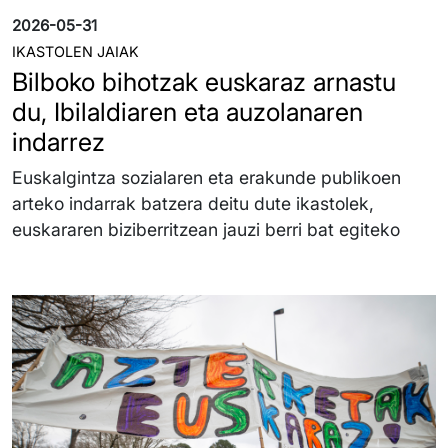
2026-05-31
IKASTOLEN JAIAK
Bilboko bihotzak euskaraz arnastu
du, Ibilaldiaren eta auzolanaren
indarrez
Euskalgintza sozialaren eta erakunde publikoen
arteko indarrak batzera deitu dute ikastolek,
euskararen biziberritzean jauzi berri bat egiteko
Irudia