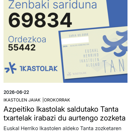
2026-06-22
IKASTOLEN JAIAK
OROKORRAK
Azpeitiko Ikastolak saldutako Tanta
txartelak irabazi du aurtengo zozketa
Euskal Herriko Ikastolen aldeko Tanta zozketaren