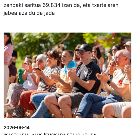
zenbaki saritua 69.834 izan da, eta txartelaren
jabea azaldu da jada
Irudia
2026-06-14