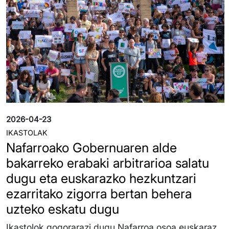
2026-04-23
IKASTOLAK
Nafarroako Gobernuaren alde
bakarreko erabaki arbitrarioa salatu
dugu eta euskarazko hezkuntzari
ezarritako zigorra bertan behera
uzteko eskatu dugu
Ikastolok gogorarazi dugu Nafarroa osoa euskaraz