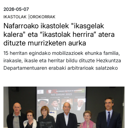
2026-05-07
IKASTOLAK
OROKORRAK
Nafarroako ikastolek "ikasgelak
kalera" eta “ikastolak herrira” atera
dituzte murrizketen aurka
15 herritan egindako mobilizazioek ehunka familia,
irakasle, ikasle eta herritar bildu dituzte Hezkuntza
Departamentuaren erabaki arbitrarioak salatzeko
Irudia