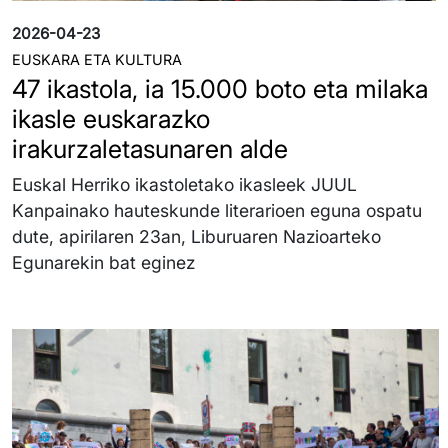
2026-04-23
EUSKARA ETA KULTURA
47 ikastola, ia 15.000 boto eta milaka
ikasle euskarazko
irakurzaletasunaren alde
Euskal Herriko ikastoletako ikasleek JUUL
Kanpainako hauteskunde literarioen eguna ospatu
dute, apirilaren 23an, Liburuaren Nazioarteko
Egunarekin bat eginez
Irudia