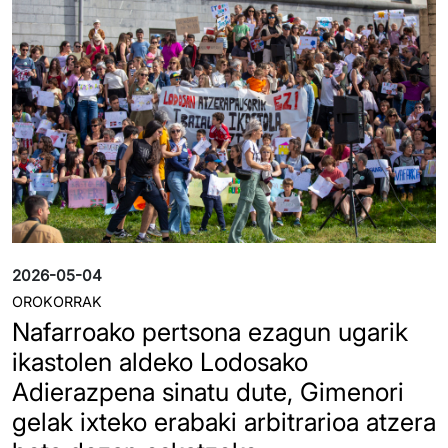
2026-05-04
OROKORRAK
Nafarroako pertsona ezagun ugarik
ikastolen aldeko Lodosako
Adierazpena sinatu dute, Gimenori
gelak ixteko erabaki arbitrarioa atzera