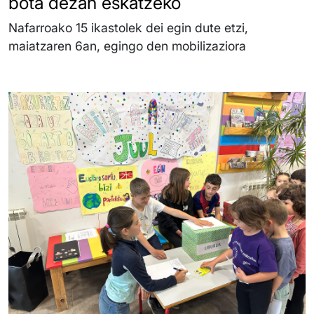
bota dezan eskatzeko
Nafarroako 15 ikastolek dei egin dute etzi,
maiatzaren 6an, egingo den mobilizaziora
Irudia