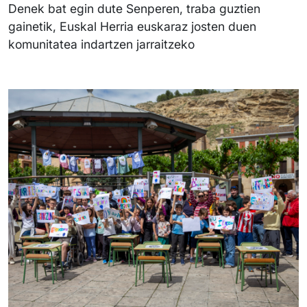
Denek bat egin dute Senperen, traba guztien
gainetik, Euskal Herria euskaraz josten duen
komunitatea indartzen jarraitzeko
Irudia