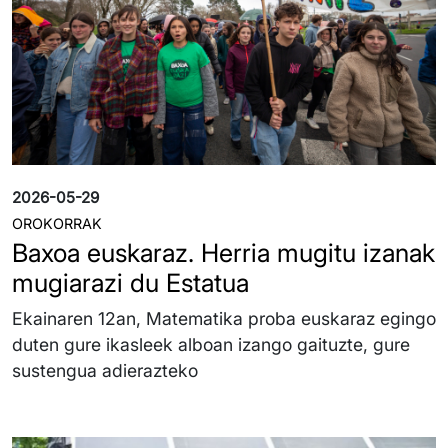
2026-05-29
OROKORRAK
Baxoa euskaraz. Herria mugitu izanak
mugiarazi du Estatua
Ekainaren 12an, Matematika proba euskaraz egingo
duten gure ikasleek alboan izango gaituzte, gure
sustengua adierazteko