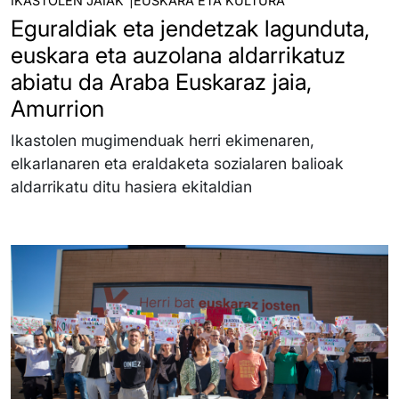
IKASTOLEN JAIAK
EUSKARA ETA KULTURA
Eguraldiak eta jendetzak lagunduta,
euskara eta auzolana aldarrikatuz
abiatu da Araba Euskaraz jaia,
Amurrion
Ikastolen mugimenduak herri ekimenaren,
elkarlanaren eta eraldaketa sozialaren balioak
aldarrikatu ditu hasiera ekitaldian
Irudia