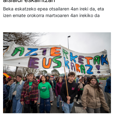
Beka eskatzeko epea otsailaren 4an ireki da, eta
izen emate orokorra martxoaren 4an irekiko da
Irudia