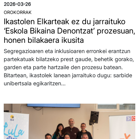
2026-03-26
OROKORRAK
Ikastolen Elkarteak ez du jarraituko
‘Eskola Bikaina Denontzat’ prozesuan,
honen bilakaera ikusita
Segregazioaren eta inklusioaren erronkei erantzun
partekatuak bilatzeko prest gaude, behetik gorako,
garden eta parte hartzaile den prozesu batean.
Bitartean, ikastolek lanean jarraituko dugu: sarbide
unibertsala egikaritzen…
Irudia