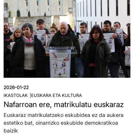
2026-01-22
IKASTOLAK
EUSKARA ETA KULTURA
Nafarroan ere, matrikulatu euskaraz
Euskaraz matrikulatzeko eskubidea ez da aukera
estetiko bat, oinarrizko eskubide demokratikoa
baizik