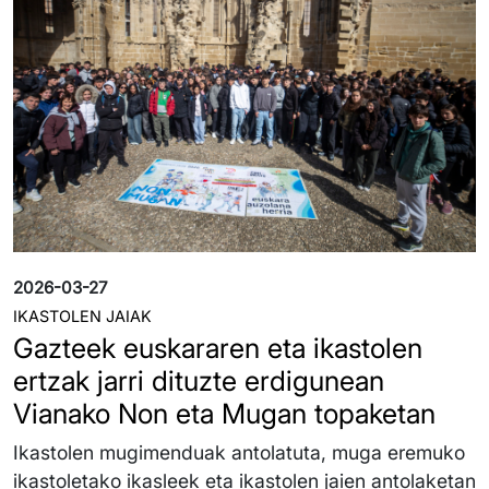
2026-03-27
IKASTOLEN JAIAK
Gazteek euskararen eta ikastolen
ertzak jarri dituzte erdigunean
Vianako Non eta Mugan topaketan
Ikastolen mugimenduak antolatuta, muga eremuko
ikastoletako ikasleek eta ikastolen jaien antolaketan