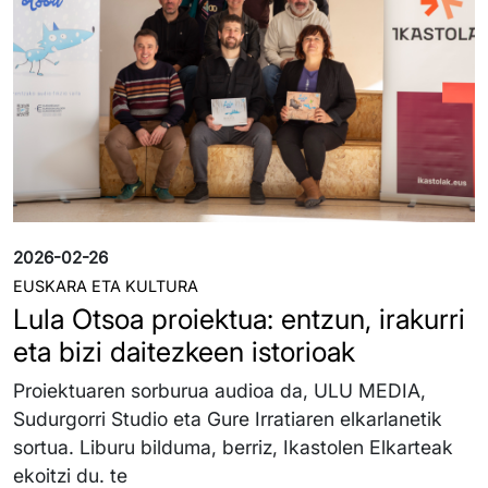
2026-02-26
EUSKARA ETA KULTURA
Lula Otsoa proiektua: entzun, irakurri
eta bizi daitezkeen istorioak
Proiektuaren sorburua audioa da, ULU MEDIA,
Sudurgorri Studio eta Gure Irratiaren elkarlanetik
sortua. Liburu bilduma, berriz, Ikastolen Elkarteak
ekoitzi du. te