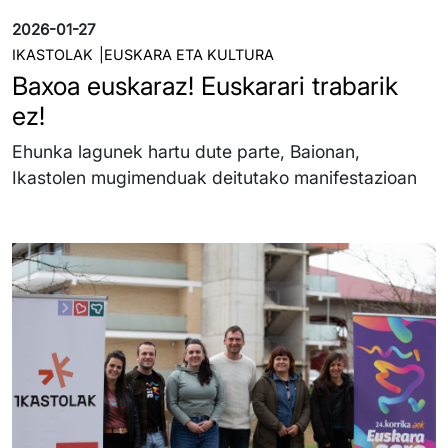
2026-01-27
IKASTOLAK
EUSKARA ETA KULTURA
Baxoa euskaraz! Euskarari trabarik
ez!
Ehunka lagunek hartu dute parte, Baionan,
Ikastolen mugimenduak deitutako manifestazioan
Irudia