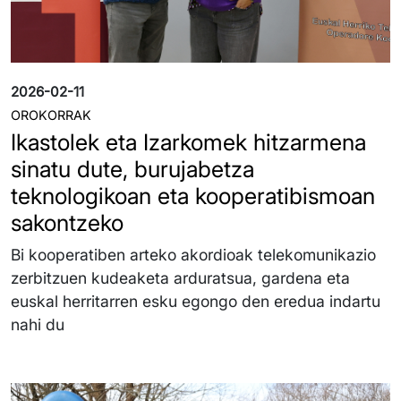
2026-02-11
OROKORRAK
Ikastolek eta Izarkomek hitzarmena
sinatu dute, burujabetza
teknologikoan eta kooperatibismoan
sakontzeko
Bi kooperatiben arteko akordioak telekomunikazio
zerbitzuen kudeaketa arduratsua, gardena eta
euskal herritarren esku egongo den eredua indartu
nahi du
Irudia