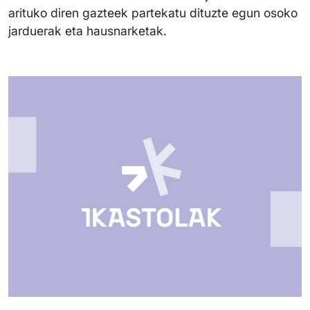
arituko diren gazteek partekatu dituzte egun osoko
jarduerak eta hausnarketak.
Irudia