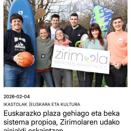
2026-02-04
IKASTOLAK
EUSKARA ETA KULTURA
Euskarazko plaza gehiago eta beka
sistema propioa, Zirimolaren udako
aisialdi eskaintzan