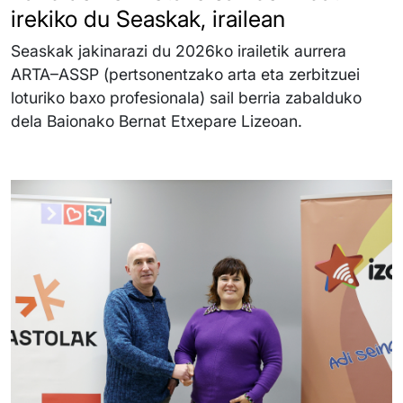
irekiko du Seaskak, irailean
Seaskak jakinarazi du 2026ko irailetik aurrera
ARTA–ASSP (pertsonentzako arta eta zerbitzuei
loturiko baxo profesionala) sail berria zabalduko
dela Baionako Bernat Etxepare Lizeoan.
Irudia