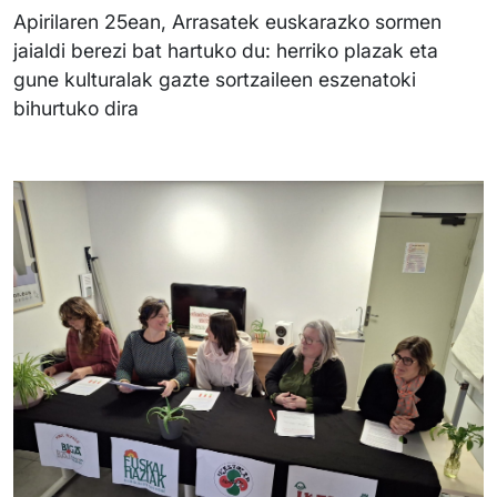
Apirilaren 25ean, Arrasatek euskarazko sormen
jaialdi berezi bat hartuko du: herriko plazak eta
gune kulturalak gazte sortzaileen eszenatoki
bihurtuko dira
Irudia