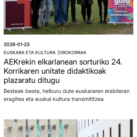
2026-01-23
EUSKARA ETA KULTURA
OROKORRAK
AEKrekin elkarlanean sorturiko 24.
Korrikaren unitate didaktikoak
plazaratu ditugu
Besteak beste, helburu dute euskararen erabileran
eragitea eta euskal kultura transmititzea
Irudia