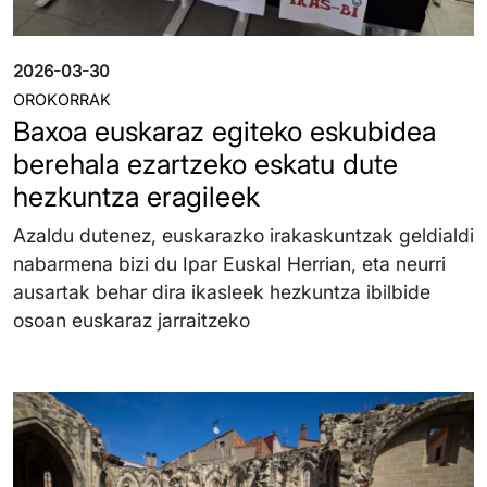
2026-03-30
OROKORRAK
Baxoa euskaraz egiteko eskubidea
berehala ezartzeko eskatu dute
hezkuntza eragileek
Azaldu dutenez, euskarazko irakaskuntzak geldialdi
nabarmena bizi du Ipar Euskal Herrian, eta neurri
ausartak behar dira ikasleek hezkuntza ibilbide
osoan euskaraz jarraitzeko
Irudia