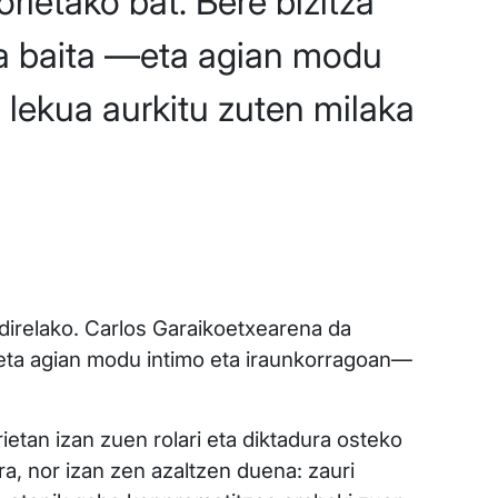
rietako bat. Bere bizitza
ina baita —eta agian modu
 lekua aurkitu zuten milaka
e direlako. Carlos Garaikoetxearena da
 —eta agian modu intimo eta iraunkorragoan—
ietan izan zuen rolari eta diktadura osteko
ra, nor izan zen azaltzen duena: zauri