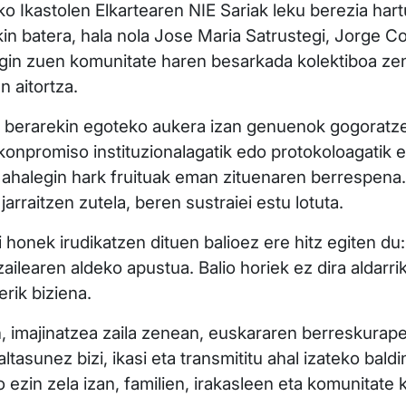
ko Ikastolen Elkartearen NIE Sariak leku berezia ha
n batera, hala nola Jose Maria Satrustegi, Jorge Cor
egin zuen komunitate haren besarkada kolektiboa zen 
 aitortza.
berarekin egoteko aukera izan genuenok gogoratzen d
 konpromiso instituzionalagatik edo protokoloagatik e
ahalegin hark fruituak eman zituenaren berrespena. I
arraitzen zutela, beren sustraiei estu lotuta.
i honek irudikatzen dituen balioez ere hitz egiten du
ilearen aldeko apustua. Balio horiek ez dira aldarrika
rik biziena.
n, imajinatzea zaila zenean, euskararen berreskurap
ltasunez bizi, ikasi eta transmititu ahal izateko bald
o ezin zela izan, familien, irakasleen eta komunitate