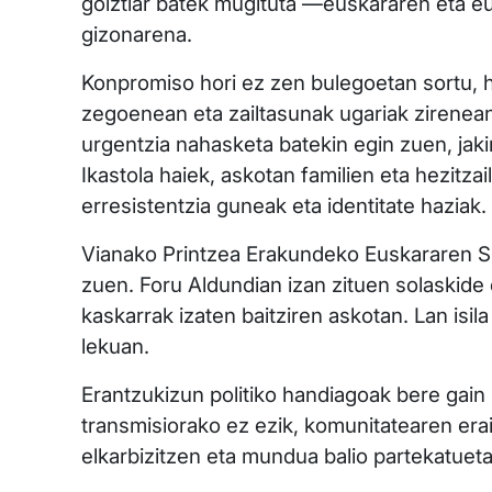
goiztiar batek mugituta —euskararen eta e
gizonarena.
Konpromiso hori ez zen bulegoetan sortu, h
zegoenean eta zailtasunak ugariak zirenean,
urgentzia nahasketa batekin egin zuen, jakin
Ikastola haiek, askotan familien eta hezitza
erresistentzia guneak eta identitate haziak.
Vianako Printzea Erakundeko Euskararen Su
zuen. Foru Aldundian izan zituen solaskide 
kaskarrak izaten baitziren askotan. Lan isil
lekuan.
Erantzukizun politiko handiagoak bere gain
transmisiorako ez ezik, komunitatearen eraik
elkarbizitzen eta mundua balio partekatuetat