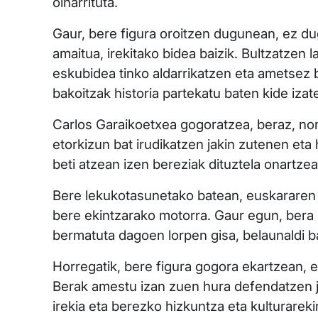
oinarrituta.
Gaur, bere figura oroitzen dugunean, ez dugu
amaitua, irekitako bidea baizik. Bultzatzen 
eskubidea tinko aldarrikatzen eta ametsez be
bakoitzak historia partekatu baten kide iza
Carlos Garaikoetxea gogoratzea, beraz, non
etorkizun bat irudikatzen jakin zutenen eta
beti atzean izen bereziak dituztela onartze
Bere lekukotasunetako batean, euskararen e
bere ekintzarako motorra. Gaur egun, bera b
bermatuta dagoen lorpen gisa, belaunaldi ba
Horregatik, bere figura gogora ekartzean, e
Berak amestu izan zuen hura defendatzen ja
irekia eta berezko hizkuntza eta kulturareki