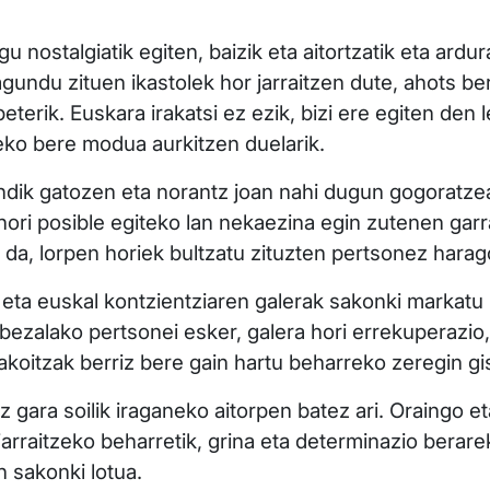
 nostalgiatik egiten, baizik eta aitortzatik eta ardur
lagundu zituen ikastolek hor jarraitzen dute, ahots be
terik. Euskara irakatsi ez ezik, bizi ere egiten den l
teko bere modua aurkitzen duelarik.
dik gatozen eta norantz joan nahi dugun gogoratzea
 hori posible egiteko lan nekaezina egin zutenen garr
a da, lorpen horiek bultzatu zituzten pertsonez hara
ta euskal kontzientziaren galerak sakonki markatu zu
ezalako pertsonei esker, galera hori errekuperazio, 
koitzak berriz bere gain hartu beharreko zeregin gis
z gara soilik iraganeko aitorpen batez ari. Oraingo 
rraitzeko beharretik, grina eta determinazio berare
n sakonki lotua.