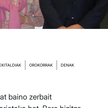
EKITALDIAK
OROKORRAK
DENAK
bat baino zerbait