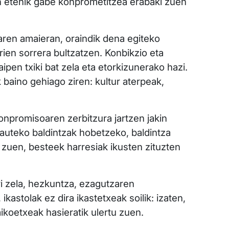
n etenik gabe konprometitzea erabaki zuen
aren amaieran, oraindik dena egiteko
rien sorrera bultzatzen. Konbikzio eta
ipen txiki bat zela eta etorkizunerako hazi.
k baino gehiago ziren: kultur aterpeak,
npromisoaren zerbitzura jartzen jakin
rauteko baldintzak hobetzeko, baldintza
in zuen, besteek harresiak ikusten zituzten
ri zela, hezkuntza, ezagutzaren
kastolak ez dira ikastetxeak soilik: izaten,
aikoetxeak hasieratik ulertu zuen.