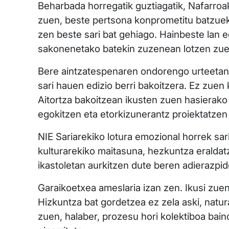
Beharbada horregatik guztiagatik, Nafarroa
zuen, beste pertsona konprometitu batzueki
zen beste sari bat gehiago. Hainbeste lan 
sakonenetako batekin zuzenean lotzen zuen
Bere aintzatespenaren ondorengo urteetan 
sari hauen edizio berri bakoitzera. Ez zuen
Aitortza bakoitzean ikusten zuen hasierako 
egokitzen eta etorkizunerantz proiektatzen j
NIE Sariarekiko lotura emozional horrek sar
kulturarekiko maitasuna, hezkuntza eraldatza
ikastoletan aurkitzen dute beren adierazpide
Garaikoetxea ameslaria izan zen. Ikusi zue
Hizkuntza bat gordetzea ez zela aski, natura
zuen, halaber, prozesu hori kolektiboa bain