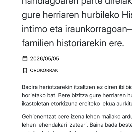
handiagoaren parte direlak
gure herriaren hurbileko H
intimo eta iraunkorragoan—
familien historiarekin ere.
2026/05/05
OROKORRAK
Badira heriotzarekin itzaltzen ez diren ibil
horietako bat. Bere bizitza gure herriaren 
ikastoletan etorkizuna ereiteko lekua aurkit
Gehienentzat bere izena lehen mailako ardur
lehen lehendakari izateari. Baina bada beste