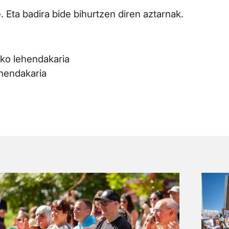
. Eta badira bide bihurtzen diren aztarnak.
eko lehendakaria
ehendakaria
dia
Irudia