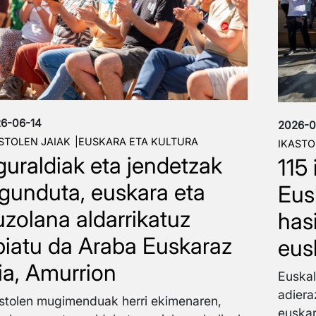
6-06-14
2026-0
STOLEN JAIAK
EUSKARA ETA KULTURA
IKASTO
guraldiak eta jendetzak
115 
agunduta, euskara eta
Eus
uzolana aldarrikatuz
has
biatu da Araba Euskaraz
eus
aia, Amurrion
Euskal
adiera
stolen mugimenduak herri ekimenaren,
euskar