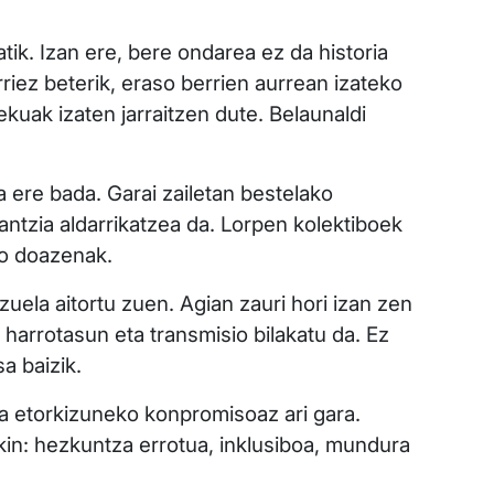
atik. Izan ere, bere ondarea ez da historia
rriez beterik, eraso berrien aurrean izateko
ekuak izaten jarraitzen dute. Belaunaldi
 ere bada. Garai zailetan bestelako
antzia aldarrikatzea da. Lorpen kolektiboek
go doazenak.
ela aitortu zuen. Agian zauri hori izan zen
harrotasun eta transmisio bilakatu da. Ez
a baizik.
eta etorkizuneko konpromisoaz ari gara.
kin: hezkuntza errotua, inklusiboa, mundura