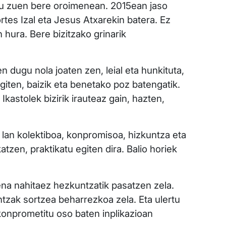
rtu zuen bere oroimenean. 2015ean jaso
tes Izal eta Jesus Atxarekin batera. Ez
hura. Bere bizitzako grinarik
ugu nola joaten zen, leial eta hunkituta,
giten, baizik eta benetako poz batengatik.
kastolek bizirik irauteaz gain, hazten,
: lan kolektiboa, konpromisoa, hizkuntza eta
tzen, praktikatu egiten dira. Balio horiek
ena nahitaez hezkuntzatik pasatzen zela.
intzak sortzea beharrezkoa zela. Eta ulertu
 konprometitu oso baten inplikazioan