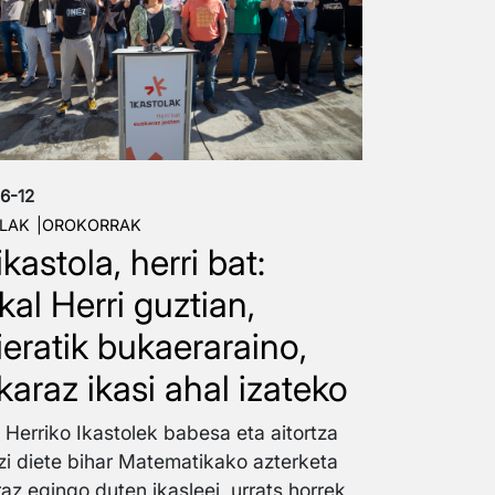
6-12
LAK
OROKORRAK
ikastola, herri bat:
kal Herri guztian,
ieratik bukaeraraino,
karaz ikasi ahal izateko
 Herriko Ikastolek babesa eta aitortza
zi diete bihar Matematikako azterketa
az egingo duten ikasleei, urrats horrek