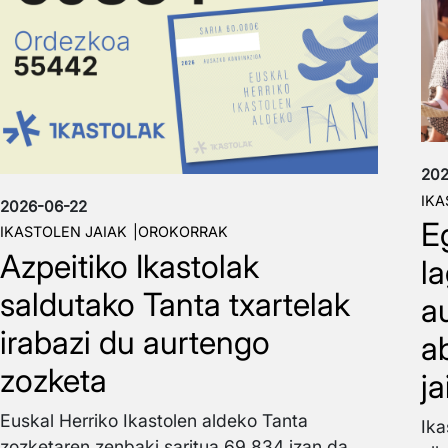
202
IKA
2026-06-22
E
IKASTOLEN JAIAK
OROKORRAK
Azpeitiko Ikastolak
l
saldutako Tanta txartelak
a
irabazi du aurtengo
a
zozketa
j
Euskal Herriko Ikastolen aldeko Tanta
Ika
zozketaren zenbaki saritua 69.834 izan da,