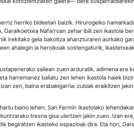
uskal kontzientziaren galera— bere susperraldiareki
erriz herriko bideetan baizik. Hirurogeiko hamarkad
 Garaikoetxea Nafarroan zehar ibili zen ikastola ber
ik irekitako gela bakoitza ahanzturaren aurkako gara
ileen ahalegin ia heroikoak sostengaturik, ikastetxea
stapenerako sailean zuen arduratik, adimena ere ko
eta harremanez baliatu zen lehen ikastola haiek bizi
a izan zen, baina erabakigarria: zubiak eraikitzen jak
 hartu baino lehen, San Fermin Ikastolako lehendaka
untzarako tresna gisa ulertzen jakin zuen. Izan ere, i
ik begiratzen ikasteko espazioak dira. Eta hori, Gar