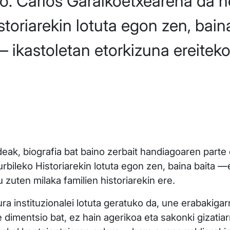
o. Carlos Garaikoetxearena da ho
istoriarekin lotuta egon zen, ba
 ikastoletan etorkizuna ereiteko
bideak, biografia bat baino zerbait handiagoaren part
hurbileko Historiarekin lotuta egon zen, baina baita
u zuten milaka familien historiarekin ere.
a instituzionalei lotuta geratuko da, une erabakigarr
 dimentsio bat, ez hain agerikoa eta sakonki gizatiar