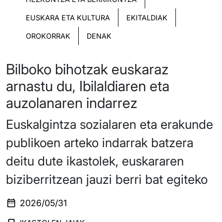
EUSKARA ETA KULTURA
EKITALDIAK
OROKORRAK
DENAK
Bilboko bihotzak euskaraz
arnastu du, Ibilaldiaren eta
auzolanaren indarrez
Euskalgintza sozialaren eta erakunde
publikoen arteko indarrak batzera
deitu dute ikastolek, euskararen
biziberritzean jauzi berri bat egiteko
2026/05/31