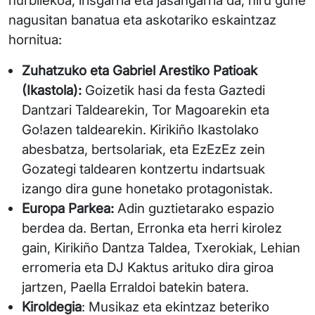
hurbilekoa, irisgarria eta jasangarria da, hiru gune
nagusitan banatua eta askotariko eskaintzaz
hornitua:
Zuhatzuko eta Gabriel Arestiko Patioak
(Ikastola):
Goizetik hasi da festa Gaztedi
Dantzari Taldearekin, Tor Magoarekin eta
Go!azen taldearekin. Kirikiño Ikastolako
abesbatza, bertsolariak, eta EzEzEz zein
Gozategi taldearen kontzertu indartsuak
izango dira gune honetako protagonistak.
Europa Parkea:
Adin guztietarako espazio
berdea da. Bertan, Erronka eta herri kirolez
gain, Kirikiño Dantza Taldea, Txerokiak, Lehian
erromeria eta DJ Kaktus arituko dira giroa
jartzen, Paella Erraldoi batekin batera.
Kiroldegia
: Musikaz eta ekintzaz beteriko