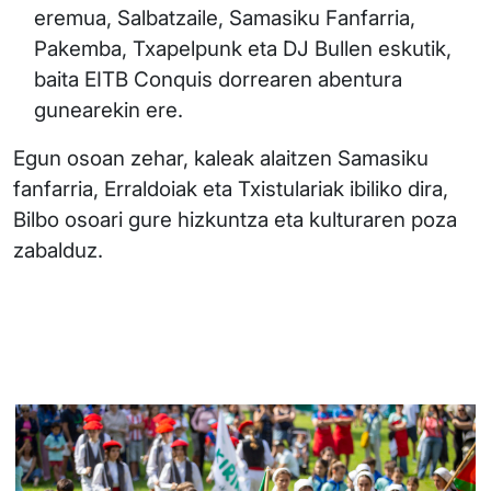
eremua, Salbatzaile, Samasiku Fanfarria,
Pakemba, Txapelpunk eta DJ Bullen eskutik,
baita EITB Conquis dorrearen abentura
gunearekin ere.
Egun osoan zehar, kaleak alaitzen Samasiku
fanfarria, Erraldoiak eta Txistulariak ibiliko dira,
Bilbo osoari gure hizkuntza eta kulturaren poza
zabalduz.