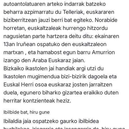
autoantolatuaren arteko indarrak batzeko
beharra azpimarratu du Telleriak, euskararen
biziberritzean jauzi berri bat egiteko. Norabide
horretan, euskaltzaleak hurrengo hitzordu
nagusietan parte hartzera deitu ditu: ekainaren
13an Iruñean ospatuko den euskaltzaleon
martxan , eta hamabost egun barru Amurrion
izango den Araba Euskaraz jaian.
Bizkaiko ikastolen jai handiak argi utzi du
Ikastolen mugimendua bizi-bizirik dagoela eta
Euskal Herri osoa euskaraz josten jarraitzen
duela, egunero biharko gizartea eraikiko duten
herritar kontzienteak heziz.
Ibilbide bat, hiru gune
Ibilaldia jaia ospatzeko gaurko ibilbidea