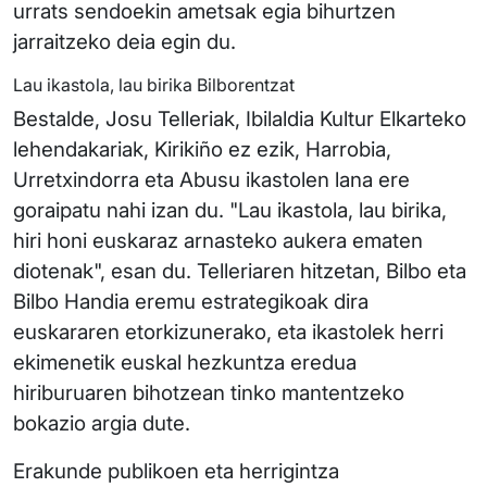
urrats sendoekin ametsak egia bihurtzen
jarraitzeko deia egin du.
Lau ikastola, lau birika Bilborentzat
Bestalde, Josu Telleriak, Ibilaldia Kultur Elkarteko
lehendakariak, Kirikiño ez ezik, Harrobia,
Urretxindorra eta Abusu ikastolen lana ere
goraipatu nahi izan du. "Lau ikastola, lau birika,
hiri honi euskaraz arnasteko aukera ematen
diotenak", esan du. Telleriaren hitzetan, Bilbo eta
Bilbo Handia eremu estrategikoak dira
euskararen etorkizunerako, eta ikastolek herri
ekimenetik euskal hezkuntza eredua
hiriburuaren bihotzean tinko mantentzeko
bokazio argia dute.
Erakunde publikoen eta herrigintza