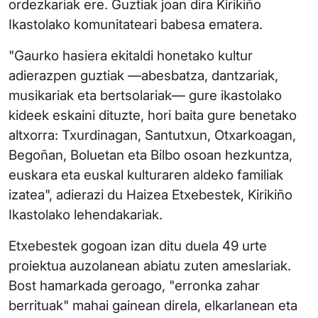
ordezkariak ere. Guztiak joan dira Kirikiño
Ikastolako komunitateari babesa ematera.
"Gaurko hasiera ekitaldi honetako kultur
adierazpen guztiak —abesbatza, dantzariak,
musikariak eta bertsolariak— gure ikastolako
kideek eskaini dituzte, hori baita gure benetako
altxorra: Txurdinagan, Santutxun, Otxarkoagan,
Begoñan, Boluetan eta Bilbo osoan hezkuntza,
euskara eta euskal kulturaren aldeko familiak
izatea", adierazi du Haizea Etxebestek, Kirikiño
Ikastolako lehendakariak.
Etxebestek gogoan izan ditu duela 49 urte
proiektua auzolanean abiatu zuten ameslariak.
Bost hamarkada geroago, "erronka zahar
berrituak" mahai gainean direla, elkarlanean eta