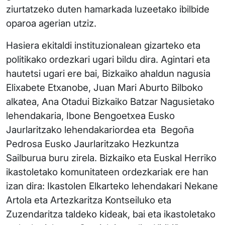
ziurtatzeko duten hamarkada luzeetako ibilbide
oparoa agerian utziz.
Hasiera ekitaldi instituzionalean gizarteko eta
politikako ordezkari ugari bildu dira. Agintari eta
hautetsi ugari ere bai, Bizkaiko ahaldun nagusia
Elixabete Etxanobe, Juan Mari Aburto Bilboko
alkatea, Ana Otadui Bizkaiko Batzar Nagusietako
lehendakaria, Ibone Bengoetxea Eusko
Jaurlaritzako lehendakariordea eta Begoña
Pedrosa Eusko Jaurlaritzako Hezkuntza
Sailburua buru zirela. Bizkaiko eta Euskal Herriko
ikastoletako komunitateen ordezkariak ere han
izan dira: Ikastolen Elkarteko lehendakari Nekane
Artola eta Artezkaritza Kontseiluko eta
Zuzendaritza taldeko kideak, bai eta ikastoletako