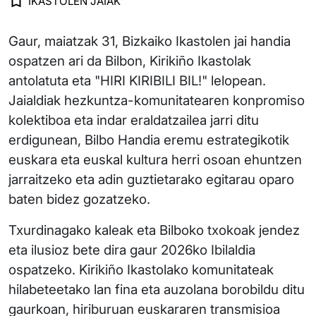
IKASTOLEN JAIAK
Gaur, maiatzak 31, Bizkaiko Ikastolen jai handia
ospatzen ari da Bilbon, Kirikiño Ikastolak
antolatuta eta "HIRI KIRIBILI BIL!" lelopean.
Jaialdiak hezkuntza-komunitatearen konpromiso
kolektiboa eta indar eraldatzailea jarri ditu
erdigunean, Bilbo Handia eremu estrategikotik
euskara eta euskal kultura herri osoan ehuntzen
jarraitzeko eta adin guztietarako egitarau oparo
baten bidez gozatzeko.
Txurdinagako kaleak eta Bilboko txokoak jendez
eta ilusioz bete dira gaur 2026ko Ibilaldia
ospatzeko. Kirikiño Ikastolako komunitateak
hilabeteetako lan fina eta auzolana borobildu ditu
gaurkoan, hiriburuan euskararen transmisioa