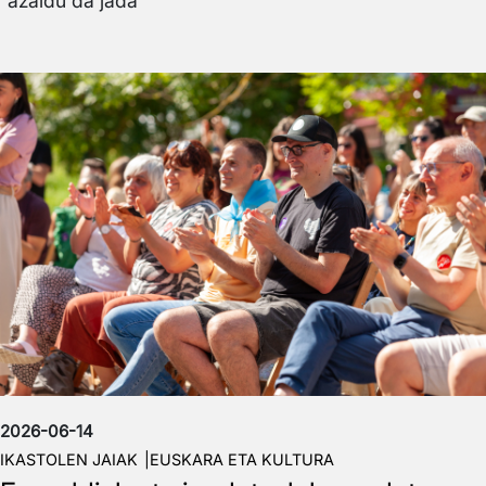
azaldu da jada
Irudia
2026-06-14
IKASTOLEN JAIAK
EUSKARA ETA KULTURA