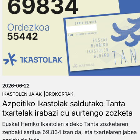
2026-06-22
IKASTOLEN JAIAK
OROKORRAK
Azpeitiko Ikastolak saldutako Tanta
txartelak irabazi du aurtengo zozketa
Euskal Herriko Ikastolen aldeko Tanta zozketaren
zenbaki saritua 69.834 izan da, eta txartelaren jabea