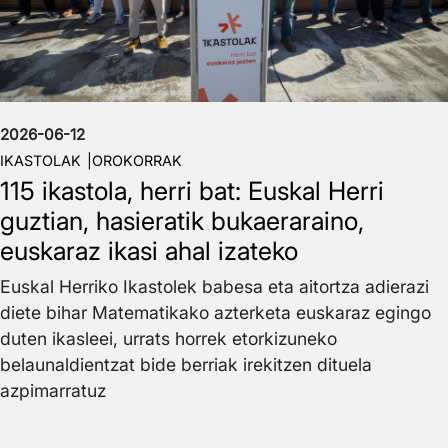
2026-06-12
IKASTOLAK
OROKORRAK
115 ikastola, herri bat: Euskal Herri
guztian, hasieratik bukaeraraino,
euskaraz ikasi ahal izateko
Euskal Herriko Ikastolek babesa eta aitortza adierazi
diete bihar Matematikako azterketa euskaraz egingo
duten ikasleei, urrats horrek etorkizuneko
belaunaldientzat bide berriak irekitzen dituela
azpimarratuz