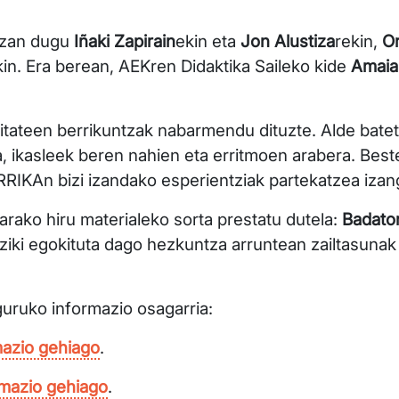
 izan dugu
Iñaki Zapirain
ekin eta
Jon Alustiza
rekin,
Or
kin. Era berean, AEKren Didaktika Saileko kide
Amaia
itateen berrikuntzak nabarmendu dituzte. Alde batet
, ikasleek beren nahien eta erritmoen arabera. Beste
IKAn bizi izandako esperientziak partekatzea izan
arako hiru materialeko sorta prestatu dutela:
Badator
ziki egokituta dago hezkuntza arruntean zailtasunak 
guruko informazio osagarria:
mazio gehiago
.
rmazio gehiago
.