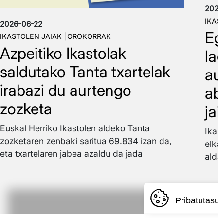
202
IKA
2026-06-22
E
IKASTOLEN JAIAK
OROKORRAK
Azpeitiko Ikastolak
l
saldutako Tanta txartelak
a
irabazi du aurtengo
a
zozketa
j
Euskal Herriko Ikastolen aldeko Tanta
Ika
zozketaren zenbaki saritua 69.834 izan da,
elk
eta txartelaren jabea azaldu da jada
ald
Pribatutas