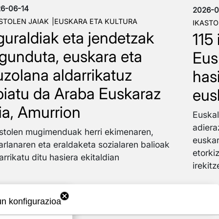
6-06-14
2026-0
STOLEN JAIAK
EUSKARA ETA KULTURA
IKASTO
guraldiak eta jendetzak
115 
agunduta, euskara eta
Eus
uzolana aldarrikatuz
has
biatu da Araba Euskaraz
eus
aia, Amurrion
Euskal
adiera
stolen mugimenduak herri ekimenaren,
euskar
arlanaren eta eraldaketa sozialaren balioak
etorki
arrikatu ditu hasiera ekitaldian
irekit
un konfigurazioa