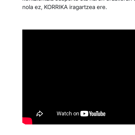
nola ez, KORRIKA iragartzea ere.