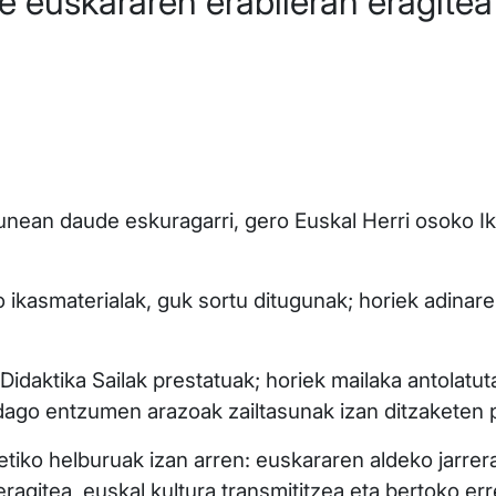
e euskararen erabileran eragitea
ean daude eskuragarri, gero Euskal Herri osoko Ika
ko ikasmaterialak, guk sortu ditugunak; horiek adinar
Didaktika Sailak prestatuak; horiek mailaka antolatu
 dago entzumen arazoak zailtasunak izan ditzaketen p
etiko helburuak izan arren: euskararen aldeko jarrer
ragitea, euskal kultura transmititzea eta bertoko err