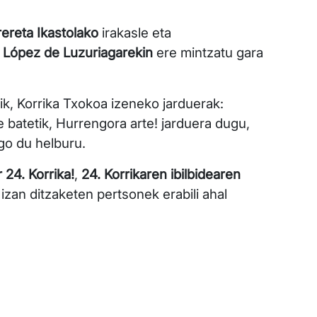
ereta Ikastolako
irakasle eta
 López de Luzuriagarekin
ere mintzatu gara
ik, Korrika Txokoa izeneko jarduerak:
 batetik, Hurrengora arte! jarduera dugu,
go du helburu.
 24. Korrika!
,
24. Korrikaren ibilbidearen
izan ditzaketen pertsonek erabili ahal