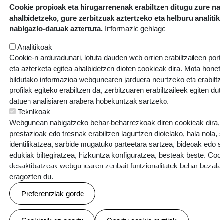
Cookie propioak eta hirugarrenenak erabiltzen ditugu zure n
ahalbidetzeko, gure zerbitzuak aztertzeko eta helburu analiti
nabigazio-datuak aztertuta.
Informazio gehiago
Analitikoak
Cookie-n arduradunari, lotuta dauden web orrien erabiltzaileen por
eta azterketa egitea ahalbidetzen dioten cookieak dira. Mota hone
bildutako informazioa webgunearen jarduera neurtzeko eta erabiltz
profilak egiteko erabiltzen da, zerbitzuaren erabiltzaileek egiten du
datuen analisiaren arabera hobekuntzak sartzeko.
Teknikoak
Webgunean nabigatzeko behar-beharrezkoak diren cookieak dira, e
prestazioak edo tresnak erabiltzen laguntzen diotelako, hala nola,
identifikatzea, sarbide mugatuko parteetara sartzea, bideoak edo
edukiak biltegiratzea, hizkuntza konfiguratzea, besteak beste. Co
Errotazar bidea, 126
desaktibatzeak webgunearen zenbait funtzionalitatek behar bezala
20018 Donostia
eragozten du.
943 445 108
Preferentziak gorde
ikastolak.eus
Baimenak ezeztatu