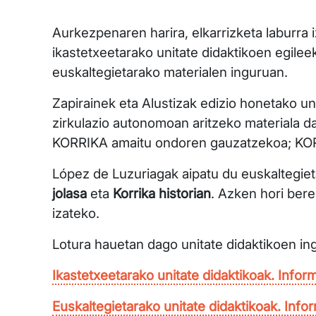
Aurkezpenaren harira, elkarrizketa laburra
ikastetxeetarako unitate didaktikoen egilee
euskaltegietarako materialen inguruan.
Zapirainek eta Alustizak edizio honetako un
zirkulazio autonomoan aritzeko materiala da
KORRIKA amaitu ondoren gauzatzekoa; KORR
López de Luzuriagak aipatu du euskaltegiet
jolasa
eta
Korrika historian
. Azken hori bere
izateko.
Lotura hauetan dago unitate didaktikoen in
Ikastetxeetarako unitate didaktikoak. Infor
Euskaltegietarako unitate didaktikoak. Info