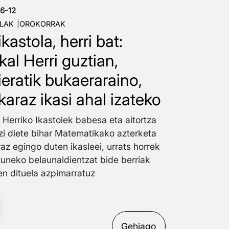
6-12
LAK
OROKORRAK
ikastola, herri bat:
kal Herri guztian,
ieratik bukaeraraino,
karaz ikasi ahal izateko
 Herriko Ikastolek babesa eta aitortza
zi diete bihar Matematikako azterketa
az egingo duten ikasleei, urrats horrek
zuneko belaunaldientzat bide berriak
zen dituela azpimarratuz
Gehiago