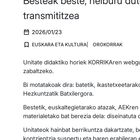
Besteak beste, helburu dut
transmititzea
2026/01/23
EUSKARA ETA KULTURA
OROKORRAK
Unitate didaktiko horiek KORRIKAren webgun
zabaltzeko.
Bi motatakoak dira: batetik, ikastetxeetara
Hezkuntzatik Batxilergora.
Bestetik, euskaltegietarako atazak, AEKren 
materialetako bat berezia dela: diseinatuta
Unitateok hainbat berrikuntza dakartzate, b
kontzientzia suspertu eta haren erabileran e