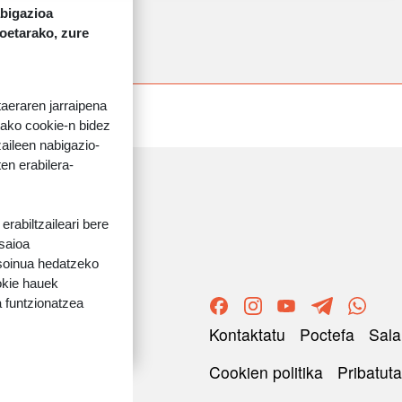
abigazioa
koetarako, zure
taeraren jarraipena
tako cookie-n bidez
aileen nabigazio-
ten erabilera-
rabiltzaileari bere
 saioa
 soinua hedatzeko
okie hauek
 funtzionatzea
ORRI-OINA
Kontaktatu
Poctefa
Sala
TESTU-LEGALAK
Cookien politika
Pribatuta