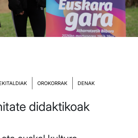
EKITALDIAK
OROKORRAK
DENAK
itate didaktikoak