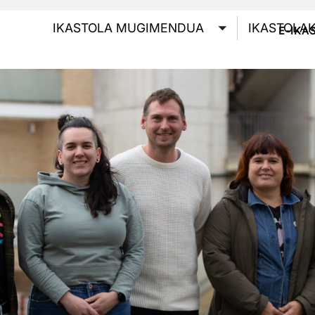
GOI
IKASTOLA MUGIMENDUA
IKASTOLA
E-IKA
Toggle submen