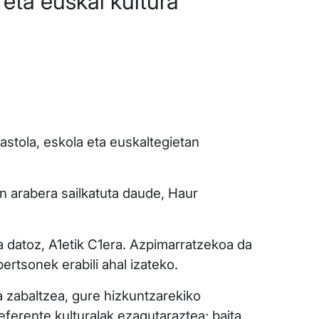
 eta euskal kultura
stola, eskola eta euskaltegietan
en arabera sailkatuta daude, Haur
ta datoz, A1etik C1era. Azpimarratzekoa da
ertsonek erabili ahal izateko.
a zabaltzea, gure hizkuntzarekiko
eferente kulturalak ezagutaraztea; baita,