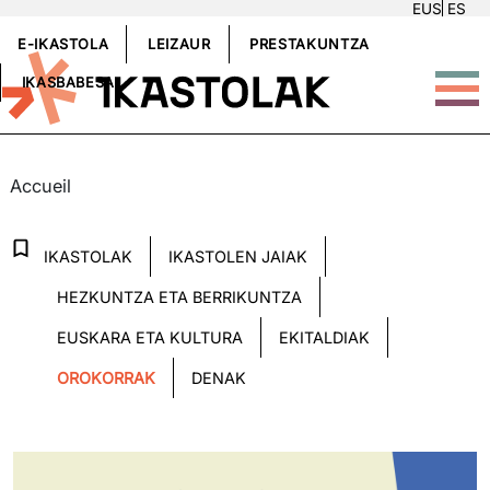
EUS
ES
Aller au contenu principal
GOIBURUKOMENUA
E-IKASTOLA
LEIZAUR
PRESTAKUNTZA
IKASBABESA
ALBISTEAK
Accueil
Albiste kategoriak
IKASTOLAK
IKASTOLEN JAIAK
HEZKUNTZA ETA BERRIKUNTZA
EUSKARA ETA KULTURA
EKITALDIAK
OROKORRAK
DENAK
Irudia