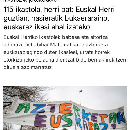
IKASTOLAK
OROKORRAK
115 ikastola, herri bat: Euskal Herri
guztian, hasieratik bukaeraraino,
euskaraz ikasi ahal izateko
Euskal Herriko Ikastolek babesa eta aitortza
adierazi diete bihar Matematikako azterketa
euskaraz egingo duten ikasleei, urrats horrek
etorkizuneko belaunaldientzat bide berriak irekitzen
dituela azpimarratuz
Irudia