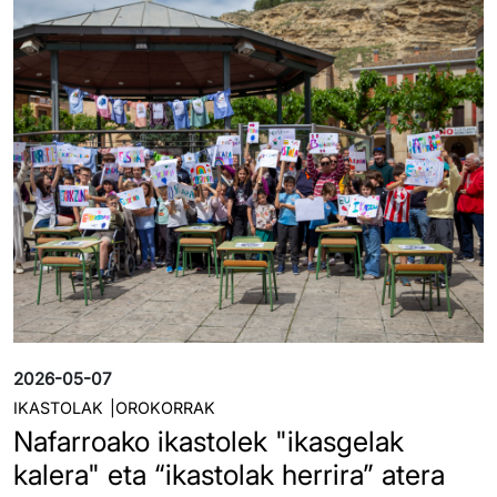
Irudia
2026-05-07
IKASTOLAK
OROKORRAK
Nafarroako ikastolek "ikasgelak
kalera" eta “ikastolak herrira” atera