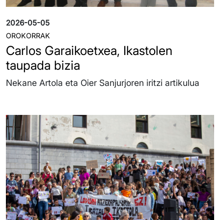
2026-05-05
OROKORRAK
Carlos Garaikoetxea, Ikastolen
taupada bizia
Nekane Artola eta Oier Sanjurjoren iritzi artikulua
Irudia