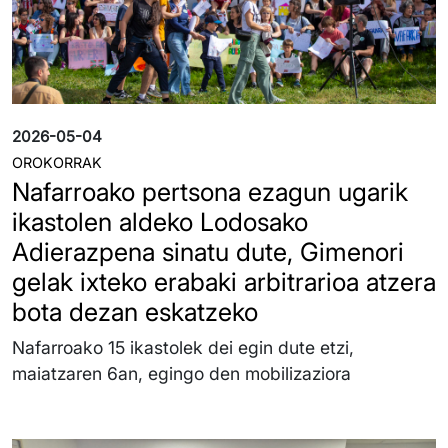
2026-05-04
OROKORRAK
Nafarroako pertsona ezagun ugarik
ikastolen aldeko Lodosako
Adierazpena sinatu dute, Gimenori
gelak ixteko erabaki arbitrarioa atzera
bota dezan eskatzeko
Nafarroako 15 ikastolek dei egin dute etzi,
maiatzaren 6an, egingo den mobilizaziora