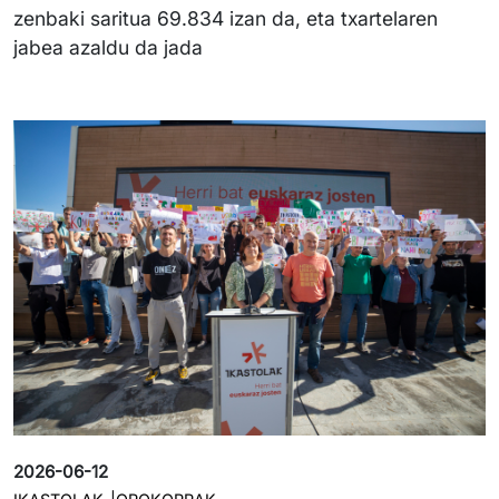
zenbaki saritua 69.834 izan da, eta txartelaren
jabea azaldu da jada
Irudia
2026-06-12