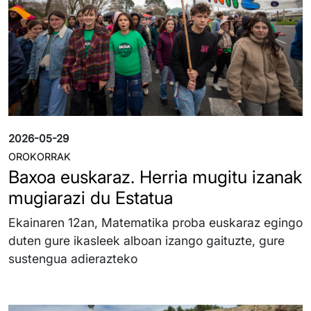
2026-05-29
OROKORRAK
Baxoa euskaraz. Herria mugitu izanak
mugiarazi du Estatua
Ekainaren 12an, Matematika proba euskaraz egingo
duten gure ikasleek alboan izango gaituzte, gure
sustengua adierazteko