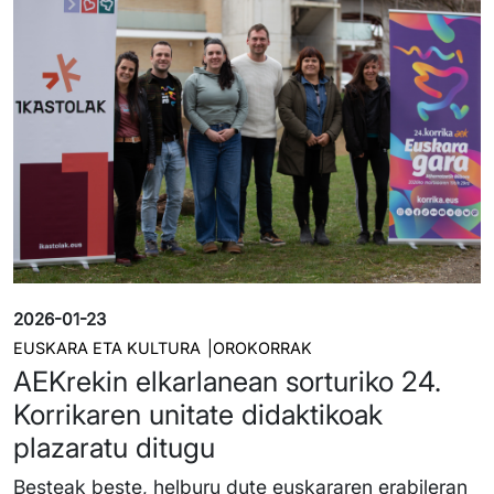
2026-01-23
EUSKARA ETA KULTURA
OROKORRAK
AEKrekin elkarlanean sorturiko 24.
Korrikaren unitate didaktikoak
plazaratu ditugu
Besteak beste, helburu dute euskararen erabileran