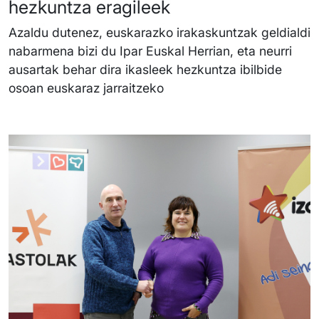
hezkuntza eragileek
Azaldu dutenez, euskarazko irakaskuntzak geldialdi
nabarmena bizi du Ipar Euskal Herrian, eta neurri
ausartak behar dira ikasleek hezkuntza ibilbide
osoan euskaraz jarraitzeko
Irudia