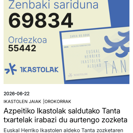
2026-06-22
IKASTOLEN JAIAK
OROKORRAK
Azpeitiko Ikastolak saldutako Tanta
txartelak irabazi du aurtengo zozketa
Euskal Herriko Ikastolen aldeko Tanta zozketaren