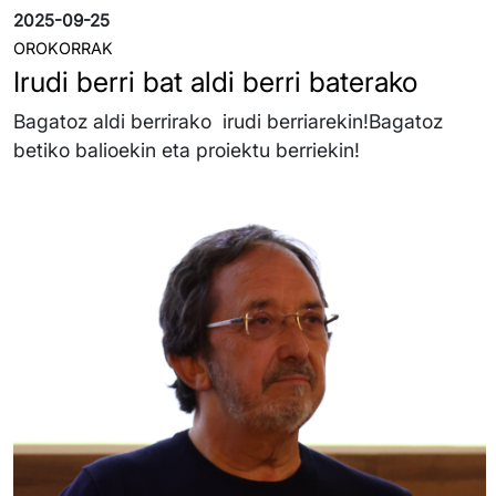
2025-09-25
OROKORRAK
Irudi berri bat aldi berri baterako
Bagatoz aldi berrirako irudi berriarekin!Bagatoz
betiko balioekin eta proiektu berriekin!
Irudia