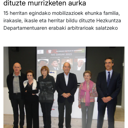
dituzte murrizketen aurka
15 herritan egindako mobilizazioek ehunka familia,
irakasle, ikasle eta herritar bildu dituzte Hezkuntza
Departamentuaren erabaki arbitrarioak salatzeko
Irudia