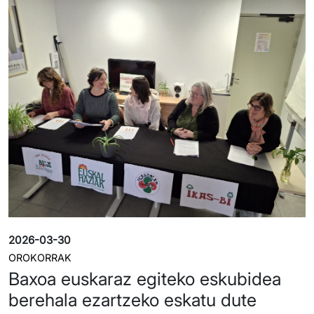
Irudia
2026-03-30
OROKORRAK
Baxoa euskaraz egiteko eskubidea
berehala ezartzeko eskatu dute