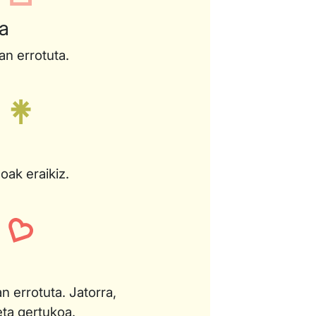
a
an errotuta.
ak eraikiz.
n errotuta. Jatorra,
ta gertukoa.