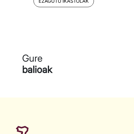
EZAGUTU IKASTOLAK
Gure
balioak