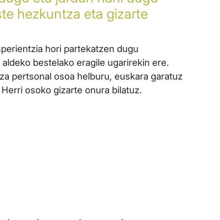
ste hezkuntza eta gizarte
perientzia hori partekatzen dugu
ldeko bestelako eragile ugarirekin ere.
za pertsonal osoa helburu, euskara garatuz
 Herri osoko gizarte onura bilatuz.