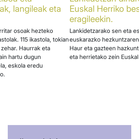
ak, langileak eta
Euskal Herriko be
eragileekin.
erritar osoak hezteko
Lankidetzarako sen eta es
tolak. 115 ikastola, tokian
euskarazko hezkuntzaren a
 zehar. Haurrak eta
Haur eta gazteen hazkunt
ain hartu dugun
eta herrietako zein Euskal
ela, eskola eredu
o.