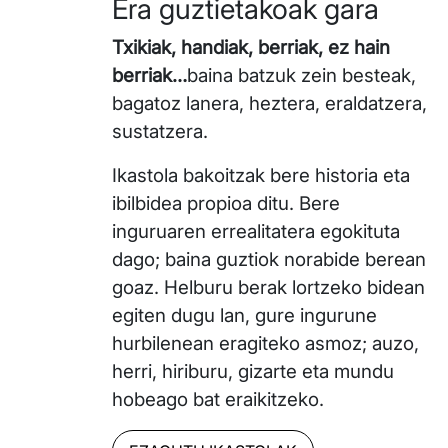
Era guztietakoak gara
Txikiak, handiak, berriak, ez hain
berriak…
baina batzuk zein besteak,
bagatoz lanera, heztera, eraldatzera,
sustatzera.
Ikastola bakoitzak bere historia eta
ibilbidea propioa ditu. Bere
inguruaren errealitatera egokituta
dago; baina guztiok norabide berean
goaz. Helburu berak lortzeko bidean
egiten dugu lan, gure ingurune
hurbilenean eragiteko asmoz; auzo,
herri, hiriburu, gizarte eta mundu
hobeago bat eraikitzeko.