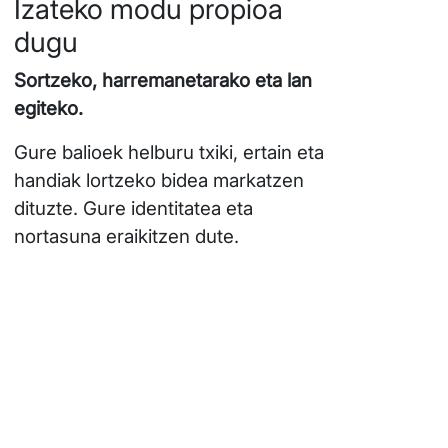
Izateko modu propioa
dugu
Sortzeko, harremanetarako eta lan
egiteko.
Gure balioek helburu txiki, ertain eta
handiak lortzeko bidea markatzen
dituzte. Gure identitatea eta
nortasuna eraikitzen dute.