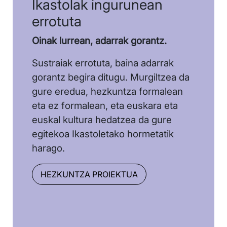
Ikastolak ingurunean
errotuta
Oinak lurrean, adarrak gorantz.
Sustraiak errotuta, baina adarrak
gorantz begira ditugu. Murgiltzea da
gure eredua, hezkuntza formalean
eta ez formalean, eta euskara eta
euskal kultura hedatzea da gure
egitekoa Ikastoletako hormetatik
harago.
HEZKUNTZA PROIEKTUA