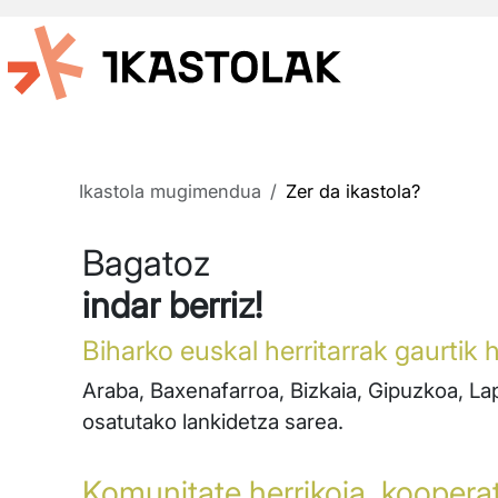
Aller au contenu principal
Ikastola mugimendua
Zer da ikastola?
Bagatoz
indar berriz!
Biharko euskal herritarrak gaurtik
Araba, Baxenafarroa, Bizkaia, Gipuzkoa, Lap
osatutako lankidetza sarea.
Komunitate herrikoia, koopera