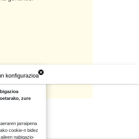
un konfigurazioa
abigazioa
koetarako, zure
taeraren jarraipena
tako cookie-n bidez
aileen nabigazio-