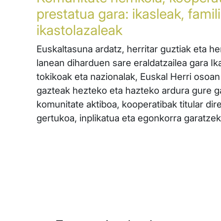
prestatua gara: ikasleak, famili
ikastolazaleak
Euskaltasuna ardatz, herritar guztiak eta h
lanean diharduen sare eraldatzailea gara Ikas
tokikoak eta nazionalak, Euskal Herri osoan
gazteak hezteko eta hazteko ardura gure g
komunitate aktiboa, kooperatibak titular dir
gertukoa, inplikatua eta egonkorra garatzek