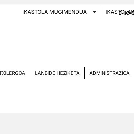
GOI
IKASTOLA MUGIMENDUA
IKASTOLA
E-IKA
Toggle submen
TXILERGOA
LANBIDE HEZIKETA
ADMINISTRAZIOA