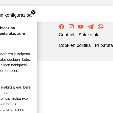
un konfigurazioa
abigazioa
ORRI-OINA
koetarako, zure
Contact
Salaketak
TESTU-LEGALAK
Cookien politika
Pribatuta
taeraren jarraipena
tako cookie-n bidez
aileen nabigazio-
ten erabilera-
rabiltzaileari bere
 saioa
 soinua hedatzeko
okie hauek
 funtzionatzea