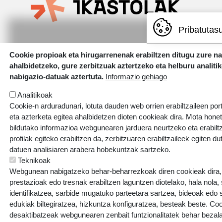
Pribatutas
Errotazar bidea, 126
Cookie propioak eta hirugarrenenak erabiltzen ditugu zure n
20018 Donostia
ahalbidetzeko, gure zerbitzuak aztertzeko eta helburu analiti
943 445 108
nabigazio-datuak aztertuta.
Informazio gehiago
ikastolak.eus
Analitikoak
Cookie-n arduradunari, lotuta dauden web orrien erabiltzaileen por
eta azterketa egitea ahalbidetzen dioten cookieak dira. Mota hone
bildutako informazioa webgunearen jarduera neurtzeko eta erabiltz
profilak egiteko erabiltzen da, zerbitzuaren erabiltzaileek egiten du
datuen analisiaren arabera hobekuntzak sartzeko.
Teknikoak
Webgunean nabigatzeko behar-beharrezkoak diren cookieak dira, e
prestazioak edo tresnak erabiltzen laguntzen diotelako, hala nola,
identifikatzea, sarbide mugatuko parteetara sartzea, bideoak edo
edukiak biltegiratzea, hizkuntza konfiguratzea, besteak beste. Co
desaktibatzeak webgunearen zenbait funtzionalitatek behar bezala