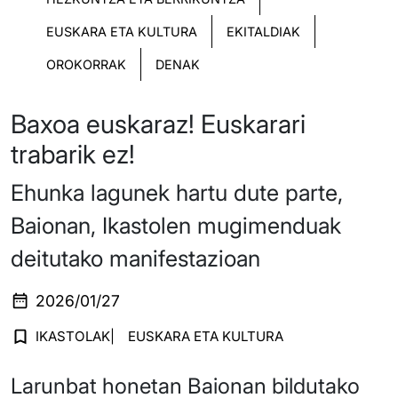
EUSKARA ETA KULTURA
EKITALDIAK
OROKORRAK
DENAK
Baxoa euskaraz! Euskarari
trabarik ez!
Ehunka lagunek hartu dute parte,
Baionan, Ikastolen mugimenduak
deitutako manifestazioan
2026/01/27
IKASTOLAK
EUSKARA ETA KULTURA
Larunbat honetan Baionan bildutako