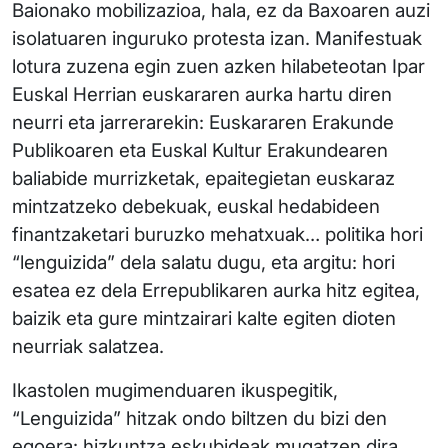
Baionako mobilizazioa, hala, ez da Baxoaren auzi
isolatuaren inguruko protesta izan. Manifestuak
lotura zuzena egin zuen azken hilabeteotan Ipar
Euskal Herrian euskararen aurka hartu diren
neurri eta jarrerarekin: Euskararen Erakunde
Publikoaren eta Euskal Kultur Erakundearen
baliabide murrizketak, epaitegietan euskaraz
mintzatzeko debekuak, euskal hedabideen
finantzaketari buruzko mehatxuak… politika hori
“lenguizida” dela salatu dugu, eta argitu: hori
esatea ez dela Errepublikaren aurka hitz egitea,
baizik eta gure mintzairari kalte egiten dioten
neurriak salatzea.
Ikastolen mugimenduaren ikuspegitik,
“Lenguizida” hitzak ondo biltzen du bizi den
egoera: hizkuntza eskubideak mugatzen dira,