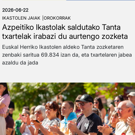
2026-06-22
IKASTOLEN JAIAK
OROKORRAK
Azpeitiko Ikastolak saldutako Tanta
txartelak irabazi du aurtengo zozketa
Euskal Herriko Ikastolen aldeko Tanta zozketaren
zenbaki saritua 69.834 izan da, eta txartelaren jabea
azaldu da jada
Irudia