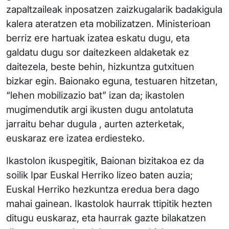
zapaltzaileak inposatzen zaizkugalarik badakigula
kalera ateratzen eta mobilizatzen. Ministerioan
berriz ere hartuak izatea eskatu dugu, eta
galdatu dugu sor daitezkeen aldaketak ez
daitezela, beste behin, hizkuntza gutxituen
bizkar egin. Baionako eguna, testuaren hitzetan,
“lehen mobilizazio bat” izan da; ikastolen
mugimendutik argi ikusten dugu antolatuta
jarraitu behar dugula , aurten azterketak,
euskaraz ere izatea erdiesteko.
Ikastolon ikuspegitik, Baionan bizitakoa ez da
soilik Ipar Euskal Herriko lizeo baten auzia;
Euskal Herriko hezkuntza eredua bera dago
mahai gainean. Ikastolok haurrak ttipitik hezten
ditugu euskaraz, eta haurrak gazte bilakatzen