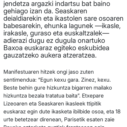
jendetza argazki indartsu bat baino
gehiago izan da. Seaskaren
deialdiarekin eta ikastolen sare osoaren
babesarekin, ehunka lagunek —ikasle,
irakasle, guraso eta euskaltzalek—
adierazi dugu ez dugula onartuko
Baxoa euskaraz egiteko eskubidea
gauzatzeko aukera atzeratzea.
Manifestuaren hitzek ongi jaso zuten
sentimendua: “Egun kexu gara. Zinez, kexu.
Beste behin gure hizkuntza bigarren mailako
hizkuntza bezala tratatua baita”. Etxepare
Lizeoaren eta Seaskaren ikasleek ttipitik
euskaraz egin dute ikasketa ibilbide osoa, eta 18
urte betetzear direnean, Parisetik esaten zaie