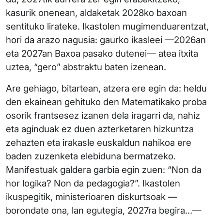
kasurik onenean, aldaketak 2028ko baxoan
sentituko lirateke. Ikastolen mugimenduarentzat,
hori da arazo nagusia: gaurko ikasleei —2026an
eta 2027an Baxoa pasako dutenei— atea itxita
uztea, “gero” abstraktu baten izenean.
Are gehiago, bitartean, atzera ere egin da: heldu
den ekainean gehituko den Matematikako proba
osorik frantsesez izanen dela iragarri da, nahiz
eta aginduak ez duen azterketaren hizkuntza
zehazten eta irakasle euskaldun nahikoa ere
baden zuzenketa elebiduna bermatzeko.
Manifestuak galdera garbia egin zuen: “Non da
hor logika? Non da pedagogia?”. Ikastolen
ikuspegitik, ministerioaren diskurtsoak —
borondate ona, lan egutegia, 2027ra begira…—