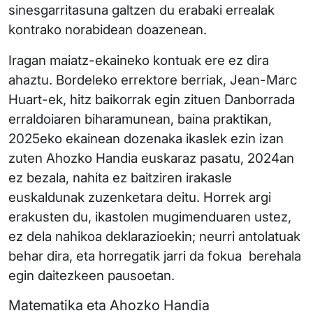
sinesgarritasuna galtzen du erabaki errealak
kontrako norabidean doazenean.
Iragan maiatz-ekaineko kontuak ere ez dira
ahaztu. Bordeleko errektore berriak, Jean-Marc
Huart-ek, hitz baikorrak egin zituen Danborrada
erraldoiaren biharamunean, baina praktikan,
2025eko ekainean dozenaka ikaslek ezin izan
zuten Ahozko Handia euskaraz pasatu, 2024an
ez bezala, nahita ez baitziren irakasle
euskaldunak zuzenketara deitu. Horrek argi
erakusten du, ikastolen mugimenduaren ustez,
ez dela nahikoa deklarazioekin; neurri antolatuak
behar dira, eta horregatik jarri da fokua berehala
egin daitezkeen pausoetan.
Matematika eta Ahozko Handia