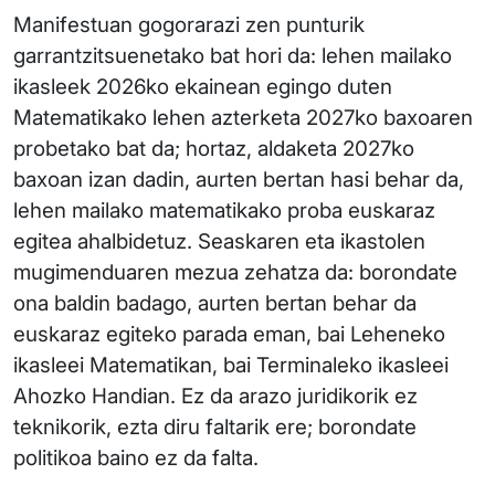
Manifestuan gogorarazi zen punturik
garrantzitsuenetako bat hori da: lehen mailako
ikasleek 2026ko ekainean egingo duten
Matematikako lehen azterketa 2027ko baxoaren
probetako bat da; hortaz, aldaketa 2027ko
baxoan izan dadin, aurten bertan hasi behar da,
lehen mailako matematikako proba euskaraz
egitea ahalbidetuz. Seaskaren eta ikastolen
mugimenduaren mezua zehatza da: borondate
ona baldin badago, aurten bertan behar da
euskaraz egiteko parada eman, bai Leheneko
ikasleei Matematikan, bai Terminaleko ikasleei
Ahozko Handian. Ez da arazo juridikorik ez
teknikorik, ezta diru faltarik ere; borondate
politikoa baino ez da falta.