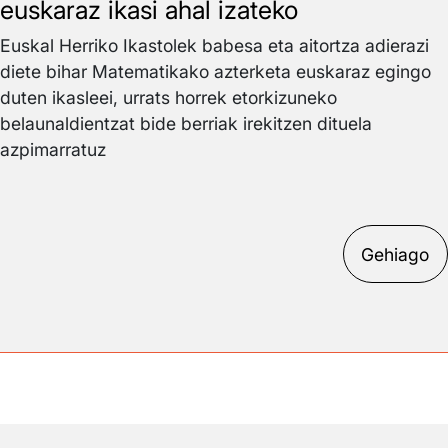
euskaraz ikasi ahal izateko
Euskal Herriko Ikastolek babesa eta aitortza adierazi
diete bihar Matematikako azterketa euskaraz egingo
duten ikasleei, urrats horrek etorkizuneko
belaunaldientzat bide berriak irekitzen dituela
azpimarratuz
Gehiago