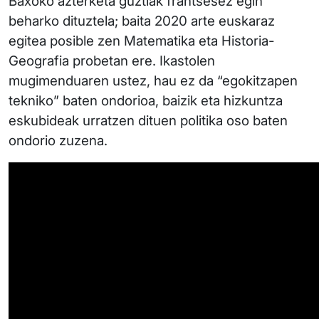
Baxoko azterketa guztiak frantsesez egin
beharko dituztela; baita 2020 arte euskaraz
egitea posible zen Matematika eta Historia-
Geografia probetan ere. Ikastolen
mugimenduaren ustez, hau ez da “egokitzapen
tekniko” baten ondorioa, baizik eta hizkuntza
eskubideak urratzen dituen politika oso baten
ondorio zuzena.