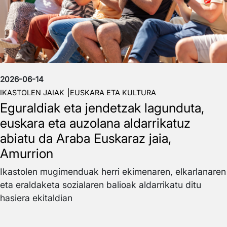
2026-06-14
IKASTOLEN JAIAK
EUSKARA ETA KULTURA
Eguraldiak eta jendetzak lagunduta,
euskara eta auzolana aldarrikatuz
abiatu da Araba Euskaraz jaia,
Amurrion
Ikastolen mugimenduak herri ekimenaren, elkarlanaren
eta eraldaketa sozialaren balioak aldarrikatu ditu
hasiera ekitaldian