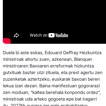
Duela bi aste eskas, Edouard Geffray Hezkuntza
ministroak aitortu zuen, azkenean, Blanquer
ministroaren Baxoaren erreformak hizkuntza
gutxituak bazter utzi zituela, eta prest agertu zen
zuzenketak aztertzeko, euskarak baxoan beren
lekua izan dezan. Baina manifestuan gogorarazi
zen moduan, “kaltea berehala konpondu ordez”,
ministroak uda arteko gogoeta epe bat iragarri
du, 2027tik aurrera zer egin erabakitzeko;