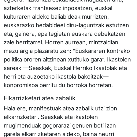
azterketak frantsesez inposatzen, euskal
kulturaren aldeko baliabideak murrizten,
euskarazko hedabideei diru-laguntzak estutzen
eta, gainera, epaitegietan euskara debekatzen
zaie herritarrei. Horren aurrean, mintzaldian
mezu argia plazaratu zen: “Euskararen kontrako
politika ororen aitzinean xutituko gara”. Ikastolen
sareak —Seaskak, Euskal Herriko Ikastolak eta
herri eta auzoetako ikastola bakoitzak—
konpromisoa berritu du borroka horretan.
Elkarrizketari atea zabalik
Hala ere, manifestuak atea zabalik utzi zion
elkarrizketari. Seaskak eta ikastolen
mugimenduak gogorarazi genuen beti izan
garela elkarrizketaren aldeko, baina neurri