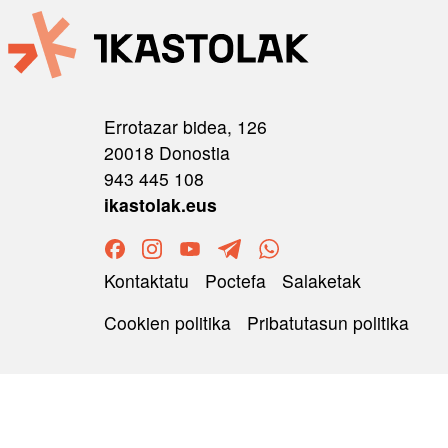
Errotazar bidea, 126
20018 Donostia
943 445 108
ikastolak.eus
ORRI-OINA
Kontaktatu
Poctefa
Salaketak
TESTU-LEGALAK
Cookien politika
Pribatutasun politika