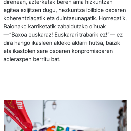
direnean, azterketak beren ama hizkuntzan
egitea exijitzen dugu, hezkuntza ibilbide osoaren
koherentziagatik eta duintasunagatik. Horregatik,
Baionako karriketatik zabaldutako oihuak
—“Baxoa euskaraz! Euskarari trabarik ez!”— ez
dira hango ikasleen aldeko aldarri hutsa, baizik
eta ikastolen sare osoaren konpromisoaren
adierazpen berritu bat.