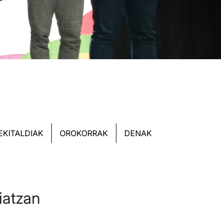
EKITALDIAK
OROKORRAK
DENAK
iatzan