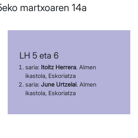
5eko martxoaren 14a
LH 5 eta 6
saria:
Itoitz Herrera
. Almen
ikastola, Eskoriatza
saria:
June Urtzelai
. Almen
ikastola, Eskoriatza