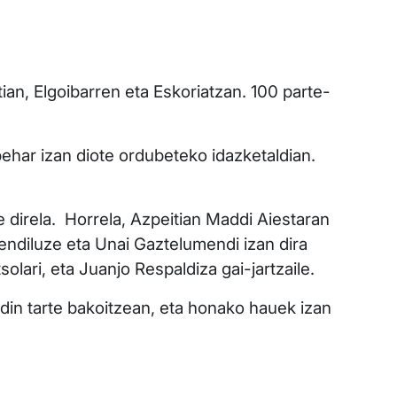
tian, Elgoibarren eta Eskoriatzan. 100 parte-
behar izan diote ordubeteko idazketaldian.
e direla. Horrela, Azpeitian Maddi Aiestaran
Mendiluze eta Unai Gaztelumendi izan dira
tsolari, eta Juanjo Respaldiza gai-jartzaile.
adin tarte bakoitzean, eta honako hauek izan