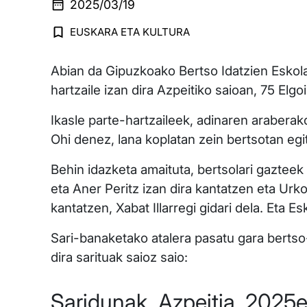
2025/03/19
EUSKARA ETA KULTURA
Abian da Gipuzkoako Bertso Idatzien Eskolart
hartzaile izan dira Azpeitiko saioan, 75 El
Ikasle parte-hartzaileek, adinaren araberak
Ohi denez, lana koplatan zein bertsotan eg
Behin idazketa amaituta, bertsolari gazteek
eta Aner Peritz izan dira kantatzen eta Urk
kantatzen, Xabat Illarregi gidari dela. Eta Es
Sari-banaketako atalera pasatu gara bertso-
dira sarituak saioz saio:
Saridunak Azpeitia, 2025e