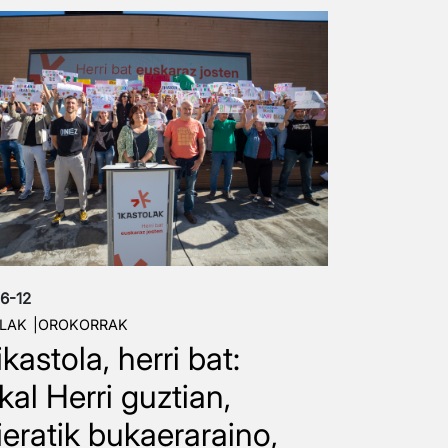
6-12
LAK
OROKORRAK
ikastola, herri bat:
kal Herri guztian,
ieratik bukaeraraino,