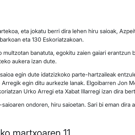
ekoa, eta jokatu berri dira lehen hiru saioak, Azpei
goibarkoan eta 130 Eskoriatzakoan.
o multzotan banatuta, egokitu zaien gaiari erantzun 
iteko aukera izan dute.
 saioa egin dute idatzizkoko parte-hartzaileak entzul
o Arregik egin ditu aurkezle lanak. Elgoibarren Jon 
koriatzan Urko Arregi eta Xabat Illarregi izan dira ber
saioaren ondoren, hiru saioetan. Sari bi eman dira 
ko martxoaren 11