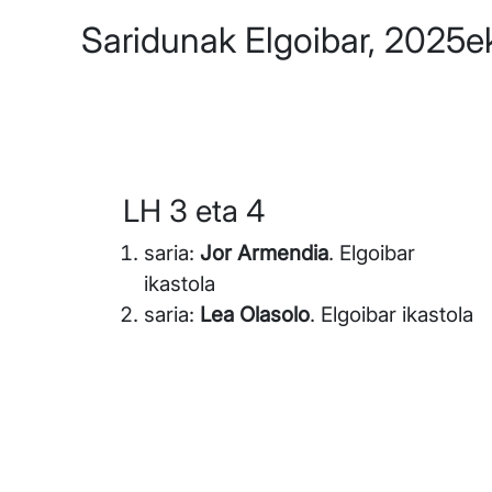
Saridunak Elgoibar, 2025e
LH 3 eta 4
saria:
Jor Armendia
. Elgoibar
ikastola
saria:
Lea Olasolo
. Elgoibar ikastola