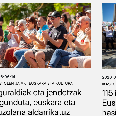
dia
Irudia
6-06-14
2026-0
STOLEN JAIAK
EUSKARA ETA KULTURA
IKASTO
guraldiak eta jendetzak
115 
agunduta, euskara eta
Eus
uzolana aldarrikatuz
has