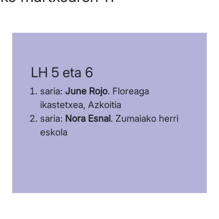
LH 5 eta 6
saria:
June Rojo
. Floreaga
ikastetxea, Azkoitia
saria:
Nora Esnal
. Zumaiako herri
eskola