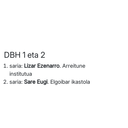
DBH 1 eta 2
saria:
Lizar Ezenarro
. Arreitune
institutua
saria:
Sare Eugi
. Elgoibar ikastola