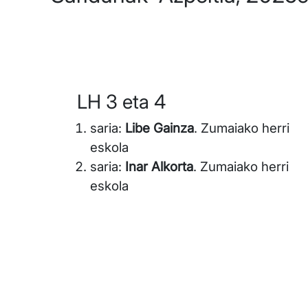
LH 3 eta 4
saria:
Libe Gainza
. Zumaiako herri
eskola
saria:
Inar Alkorta
. Zumaiako herri
eskola