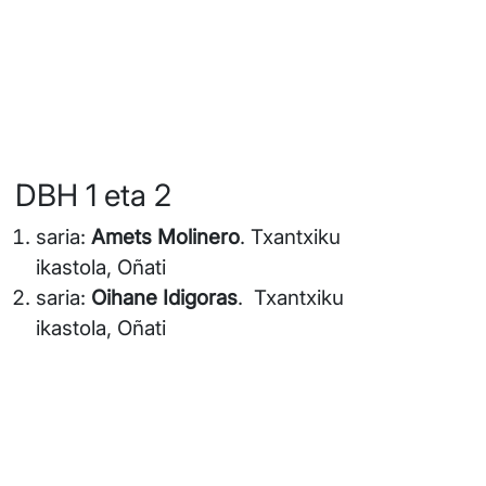
DBH 1 eta 2
saria:
Amets Molinero
. Txantxiku
ikastola, Oñati
saria:
Oihane Idigoras
. Txantxiku
ikastola, Oñati