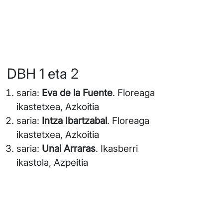
DBH 1 eta 2
saria:
Eva de la Fuente
. Floreaga
ikastetxea, Azkoitia
saria:
Intza Ibartzabal
. Floreaga
ikastetxea, Azkoitia
saria:
Unai Arraras
. Ikasberri
ikastola, Azpeitia