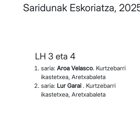
Saridunak Eskoriatza, 202
LH 3 eta 4
saria:
Aroa Velasco
. Kurtzebarri
ikastetxea, Aretxabaleta
saria:
Lur Garai
. Kurtzebarri
ikastetxea, Aretxabaleta