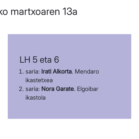
ko martxoaren 13a
LH 5 eta 6
saria:
Irati Alkorta
. Mendaro
ikastetxea
saria:
Nora Garate
. Elgoibar
ikastola