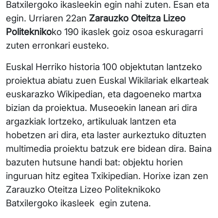
Batxilergoko ikasleekin egin nahi zuten. Esan eta
egin. Urriaren 22an
Zarauzko Oteitza Lizeo
Politekniko
ko 190 ikaslek goiz osoa eskuragarri
zuten erronkari eusteko.
Euskal Herriko historia 100 objektutan lantzeko
proiektua abiatu zuen Euskal Wikilariak elkarteak
euskarazko Wikipedian, eta dagoeneko martxa
bizian da proiektua. Museoekin lanean ari dira
argazkiak lortzeko, artikuluak lantzen eta
hobetzen ari dira, eta laster aurkeztuko dituzten
multimedia proiektu batzuk ere bidean dira. Baina
bazuten hutsune handi bat: objektu horien
inguruan hitz egitea Txikipedian. Horixe izan zen
Zarauzko Oteitza Lizeo Politeknikoko
Batxilergoko ikasleek egin zutena.