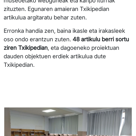
museoetako webguneak eta kanpo iturriak
zituzten. Egunaren amaieran Txikipedian
artikulua argitaratu behar zuten.
Erronka handia zen, baina ikasle eta irakasleek
oso ondo erantzun zuten.
48 artikulu berri sortu
ziren Txikipedian
, eta dagoeneko proiektuan
dauden objektuen erdiek artikulua dute
Txikipedian.