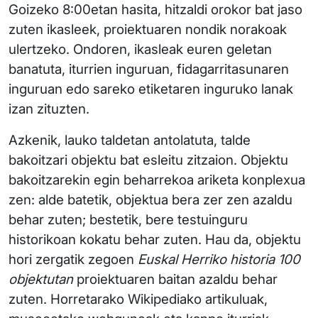
Goizeko 8:00etan hasita, hitzaldi orokor bat jaso
zuten ikasleek, proiektuaren nondik norakoak
ulertzeko. Ondoren, ikasleak euren geletan
banatuta, iturrien inguruan, fidagarritasunaren
inguruan edo sareko etiketaren inguruko lanak
izan zituzten.
Azkenik, lauko taldetan antolatuta, talde
bakoitzari objektu bat esleitu zitzaion. Objektu
bakoitzarekin egin beharrekoa ariketa konplexua
zen: alde batetik, objektua bera zer zen azaldu
behar zuten; bestetik, bere testuinguru
historikoan kokatu behar zuten. Hau da, objektu
hori zergatik zegoen
Euskal Herriko historia 100
objektutan
proiektuaren baitan azaldu behar
zuten. Horretarako Wikipediako artikuluak,