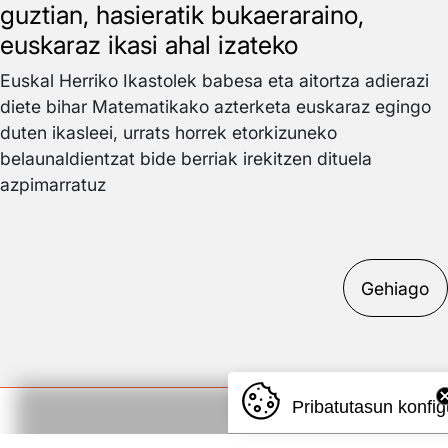
guztian, hasieratik bukaeraraino,
euskaraz ikasi ahal izateko
Euskal Herriko Ikastolek babesa eta aitortza adierazi
diete bihar Matematikako azterketa euskaraz egingo
duten ikasleei, urrats horrek etorkizuneko
belaunaldientzat bide berriak irekitzen dituela
azpimarratuz
Gehiago
Pribatutasun konfig