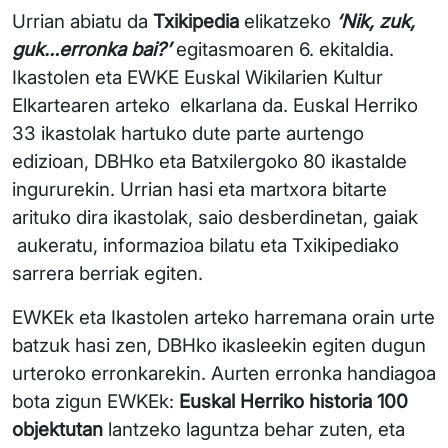
Urrian abiatu da
Txikipedia
elikatzeko
‘Nik, zuk,
guk…erronka bai?’
egitasmoaren 6. ekitaldia.
Ikastolen eta EWKE Euskal Wikilarien Kultur
Elkartearen arteko elkarlana da. Euskal Herriko
33 ikastolak hartuko dute parte aurtengo
edizioan, DBHko eta Batxilergoko 80 ikastalde
ingururekin. Urrian hasi eta martxora bitarte
arituko dira ikastolak, saio desberdinetan, gaiak
aukeratu, informazioa bilatu eta Txikipediako
sarrera berriak egiten.
EWKEk eta Ikastolen arteko harremana orain urte
batzuk hasi zen, DBHko ikasleekin egiten dugun
urteroko erronkarekin. Aurten erronka handiagoa
bota zigun EWKEk:
Euskal Herriko historia 100
objektutan
lantzeko laguntza behar zuten, eta