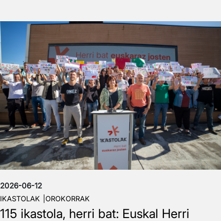
Irudia
2026-06-12
IKASTOLAK
OROKORRAK
115 ikastola, herri bat: Euskal Herri