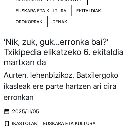
EUSKARA ETA KULTURA
EKITALDIAK
OROKORRAK
DENAK
‘Nik, zuk, guk…erronka bai?’
Txikipedia elikatzeko 6. ekitaldia
martxan da
Aurten, lehenbizikoz, Batxilergoko
ikasleak ere parte hartzen ari dira
erronkan
2025/11/05
IKASTOLAK
EUSKARA ETA KULTURA