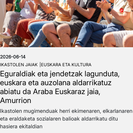
2026-06-14
IKASTOLEN JAIAK
EUSKARA ETA KULTURA
Eguraldiak eta jendetzak lagunduta,
euskara eta auzolana aldarrikatuz
abiatu da Araba Euskaraz jaia,
Amurrion
Ikastolen mugimenduak herri ekimenaren, elkarlanaren
eta eraldaketa sozialaren balioak aldarrikatu ditu
hasiera ekitaldian