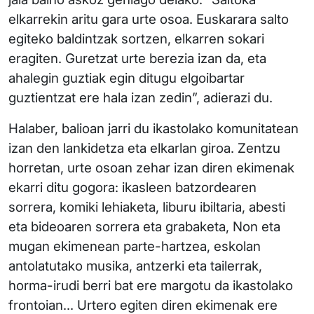
elkarrekin aritu gara urte osoa. Euskarara salto
egiteko baldintzak sortzen, elkarren sokari
eragiten. Guretzat urte berezia izan da, eta
ahalegin guztiak egin ditugu elgoibartar
guztientzat ere hala izan zedin”, adierazi du.
Halaber, balioan jarri du ikastolako komunitatean
izan den lankidetza eta elkarlan giroa. Zentzu
horretan, urte osoan zehar izan diren ekimenak
ekarri ditu gogora: ikasleen batzordearen
sorrera, komiki lehiaketa, liburu ibiltaria, abesti
eta bideoaren sorrera eta grabaketa, Non eta
mugan ekimenean parte-hartzea, eskolan
antolatutako musika, antzerki eta tailerrak,
horma-irudi berri bat ere margotu da ikastolako
frontoian... Urtero egiten diren ekimenak ere