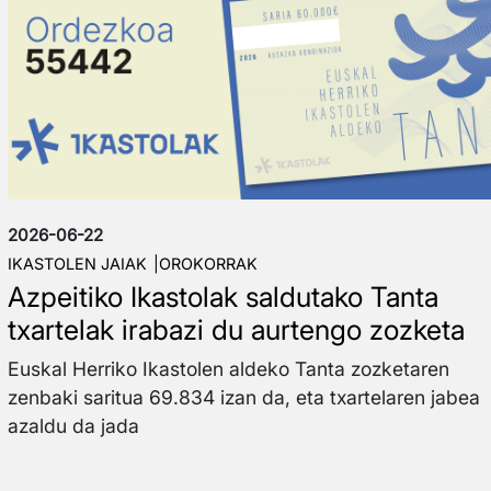
2026-06-22
IKASTOLEN JAIAK
OROKORRAK
Azpeitiko Ikastolak saldutako Tanta
txartelak irabazi du aurtengo zozketa
Euskal Herriko Ikastolen aldeko Tanta zozketaren
zenbaki saritua 69.834 izan da, eta txartelaren jabea
azaldu da jada