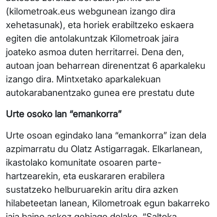
(kilometroak.eus webgunean izango dira
xehetasunak), eta horiek erabiltzeko eskaera
egiten die antolakuntzak Kilometroak jaira
joateko asmoa duten herritarrei. Dena den,
autoan joan beharrean direnentzat 6 aparkaleku
izango dira. Mintxetako aparkalekuan
autokarabanentzako gunea ere prestatu dute
Urte osoko lan “emankorra”
Urte osoan egindako lana “emankorra” izan dela
azpimarratu du Olatz Astigarragak. Elkarlanean,
ikastolako komunitate osoaren parte-
hartzearekin, eta euskararen erabilera
sustatzeko helburuarekin aritu dira azken
hilabeteetan lanean, Kilometroak egun bakarreko
jaia baino askoz gehiago delako. “Saltoka