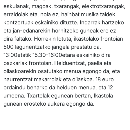
eskulanak, magoak, txarangak, elektrotxarangak,
erraldoiak eta, nola ez, hainbat musika taldek
kontzertuak eskainiko dituzte. Indarrak hartzeko
eta jan-edanarekin hornitzeko guneak ere ez
dira faltako. Horrekin lotuta, ikastolako frontoian
500 lagunentzatko jangela prestatu da.
13:00etatik 15.30-16:00etara eskainiko dira
bazkariak frontoian. Helduentzat, paella eta
oilaskoarekin osatutako menua egongo da, eta
haurrentzat makarroiak eta oilaskoa. 18 euro
ordaindu beharko da helduen menua, eta 12
umeena. Txartelak egunean bertan, Ikastola
gunean erosteko aukera egongo da.