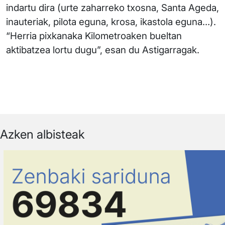
indartu dira (urte zaharreko txosna, Santa Ageda,
inauteriak, pilota eguna, krosa, ikastola eguna…).
“Herria pixkanaka Kilometroaken bueltan
aktibatzea lortu dugu”, esan du Astigarragak.
Azken albisteak
Irudia