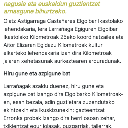
nagusia eta euskaldun guztientzat
arnasgune bihurtzeko.
Olatz Astigarraga Castañares Elgoibar Ikastolako
lehendakaria, Iera Larrañaga Egiguren Elgoibar
Ikastolako Kilometroak 25eko koordinatzailea eta
Aitor Elizaran Egidazu Kilometroak kultur
elkarteko lehendakaria izan dira Kilometroak
jaiaren xehetasunak aurkeztearen arduradunak.
Hiru gune eta azpigune bat
Larrañagak azaldu duenez, hiru gune eta
azpigune bat izango dira Elgoibarko Kilometroak-
en, esan bezala, adin guztietara zuzendutako
ekintzekin eta ikuskizunekin: gazteentzat
Erronka probak izango dira herri osoan zehar,
txikientzat egur jolasak, puzgarriak, tailerrak,