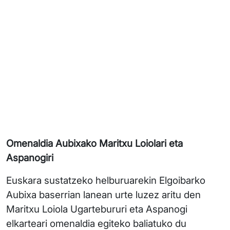
Omenaldia Aubixako Maritxu Loiolari eta
Aspanogiri
Euskara sustatzeko helburuarekin Elgoibarko
Aubixa baserrian lanean urte luzez aritu den
Maritxu Loiola Ugartebururi eta Aspanogi
elkarteari omenaldia egiteko baliatuko du