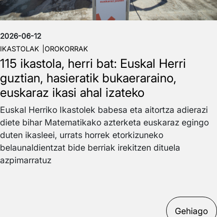
2026-06-12
IKASTOLAK
OROKORRAK
115 ikastola, herri bat: Euskal Herri
guztian, hasieratik bukaeraraino,
euskaraz ikasi ahal izateko
Euskal Herriko Ikastolek babesa eta aitortza adierazi
diete bihar Matematikako azterketa euskaraz egingo
duten ikasleei, urrats horrek etorkizuneko
belaunaldientzat bide berriak irekitzen dituela
azpimarratuz
Gehiago