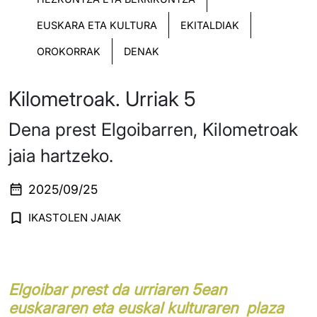
EUSKARA ETA KULTURA
EKITALDIAK
OROKORRAK
DENAK
Kilometroak. Urriak 5
Dena prest Elgoibarren, Kilometroak
jaia hartzeko.
2025/09/25
IKASTOLEN JAIAK
Elgoibar prest da urriaren 5ean
euskararen eta euskal kulturaren plaza