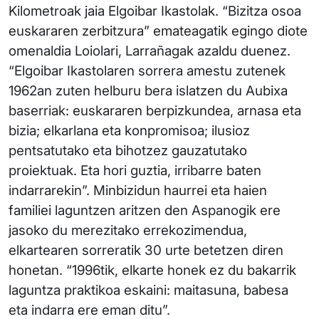
Kilometroak jaia Elgoibar Ikastolak. “Bizitza osoa
euskararen zerbitzura” emateagatik egingo diote
omenaldia Loiolari, Larrañagak azaldu duenez.
“Elgoibar Ikastolaren sorrera amestu zutenek
1962an zuten helburu bera islatzen du Aubixa
baserriak: euskararen berpizkundea, arnasa eta
bizia; elkarlana eta konpromisoa; ilusioz
pentsatutako eta bihotzez gauzatutako
proiektuak. Eta hori guztia, irribarre baten
indarrarekin”. Minbizidun haurrei eta haien
familiei laguntzen aritzen den Aspanogik ere
jasoko du merezitako errekozimendua,
elkartearen sorreratik 30 urte betetzen diren
honetan. “1996tik, elkarte honek ez du bakarrik
laguntza praktikoa eskaini: maitasuna, babesa
eta indarra ere eman ditu”.