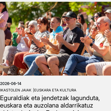
Irudia
2026-06-14
IKASTOLEN JAIAK
EUSKARA ETA KULTURA
Eguraldiak eta jendetzak lagunduta,
euskara eta auzolana aldarrikatuz