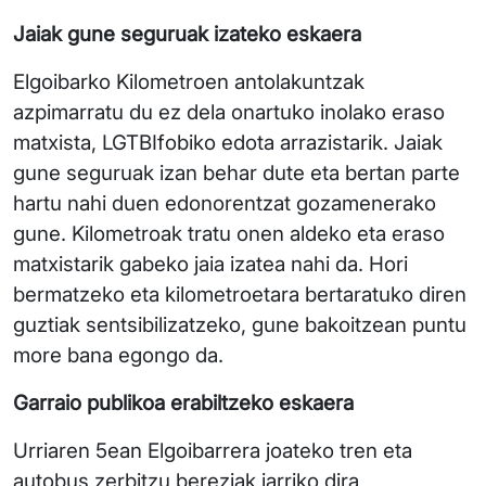
Jaiak gune seguruak izateko eskaera
Elgoibarko Kilometroen antolakuntzak
azpimarratu du ez dela onartuko inolako eraso
matxista, LGTBIfobiko edota arrazistarik. Jaiak
gune seguruak izan behar dute eta bertan parte
hartu nahi duen edonorentzat gozamenerako
gune. Kilometroak tratu onen aldeko eta eraso
matxistarik gabeko jaia izatea nahi da. Hori
bermatzeko eta kilometroetara bertaratuko diren
guztiak sentsibilizatzeko, gune bakoitzean puntu
more bana egongo da.
Garraio publikoa erabiltzeko eskaera
Urriaren 5ean Elgoibarrera joateko tren eta
autobus zerbitzu bereziak jarriko dira