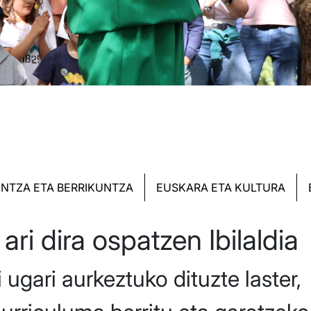
NTZA ETA BERRIKUNTZA
EUSKARA ETA KULTURA
ari dira ospatzen Ibilaldia
ugari aurkeztuko dituzte laster,