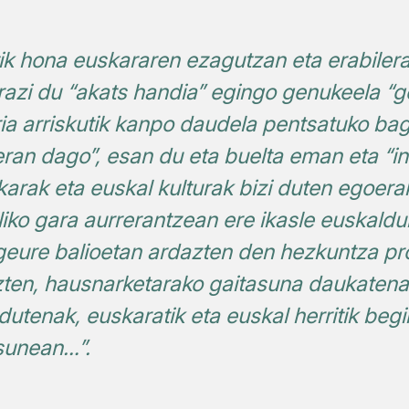
etik hona euskararen ezagutzan eta erabile
tarazi du “akats handia” egingo genukeela “
ria arriskutik kanpo daudela pentsatuko ba
eran dago”, esan du eta buelta eman eta “i
arak eta euskal kulturak bizi duten egoera
liko gara aurrerantzean ere ikasle euskald
geure balioetan ardazten den hezkuntza p
ezten, hausnarketarako gaitasuna daukatena
dutenak, euskaratik eta euskal herritik beg
sunean…”.