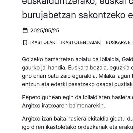
euskalduntzerako, euskal 
burujabetzan sakontzeko et
2025/05/25
IKASTOLAK
IKASTOLEN JAIAK
EUSKARA E
Goizeko hamarretan abiatu da Ibilaldia, Gald
gaurko jai handia. Euskara bezala, eguzkia 
giro onari batu zaio eguraldia. Milaka lagun 
entzun eta ederki pasatzeko osagai guztiak,
Pepeto gunean egin da Ibilaldiaren hasiera 
Argitxo iratxoaren baimenarekin.
Argitxo izan baita hasiera ekitaldia gidatu 
igo diren ikastoletako ordezkariak eta eraku