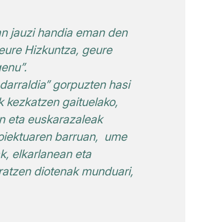
ran jauzi handia eman den
geure Hizkuntza, geure
genu”.
ndarraldia” gorpuzten hasi
k kezkatzen gaituelako,
un eta euskarazaleak
roiektuaren barruan, ume
k, elkarlanean eta
iratzen diotenak munduari,