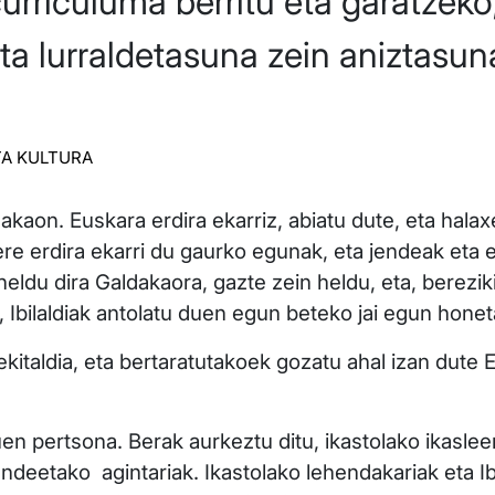
curriculuma berritu eta garatze
a lurraldetasuna zein aniztasun
TA KULTURA
akaon. Euskara erdira ekarriz, abiatu dute, eta halax
ere erdira ekarri du gaurko egunak, eta jendeak eta 
heldu dira Galdakaora, gazte zein heldu, eta, bereziki
 Ibilaldiak antolatu duen egun beteko jai egun honet
ekitaldia, eta bertaratutakoek gozatu ahal izan dute
duen pertsona. Berak aurkeztu ditu, ikastolako ikaslee
ndeetako agintariak. Ikastolako lehendakariak eta Ibi