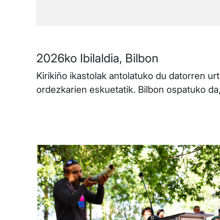
2026ko Ibilaldia, Bilbon
Kirikiño ikastolak antolatuko du datorren urt
ordezkarien eskuetatik. Bilbon ospatuko da, 