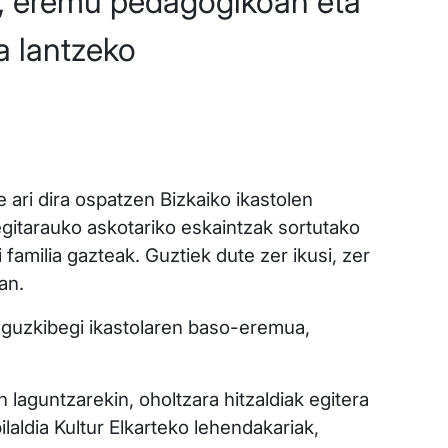
ko, eremu pedagogikoan eta
a lantzeko
e ari dira ospatzen Bizkaiko ikastolen
egitarauko askotariko eskaintzak sortutako
 familia gazteak. Guztiek dute zer ikusi, zer
an.
 Eguzkibegi ikastolaren baso-eremua,
n laguntzarekin, oholtzara hitzaldiak egitera
laldia Kultur Elkarteko lehendakariak,