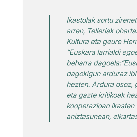
Ikastolak sortu ziren
arren, Telleriak ohar
Kultura eta geure Her
“Euskara larrialdi ego
beharra dagoela:“Eusk
dagokigun arduraz ibi
hezten. Ardura osoz, 
eta gazte kritikoak h
kooperazioan ikasten 
aniztasunean, elkarta