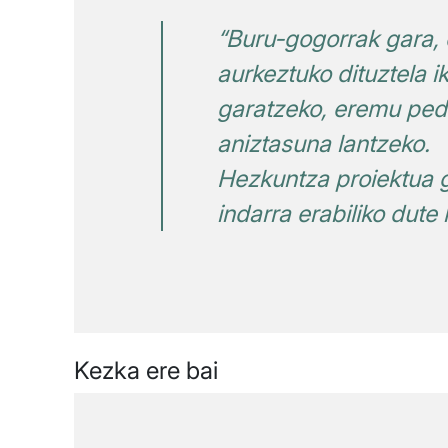
“Buru-gogorrak gara, 
aurkeztuko dituztela i
garatzeko, eremu peda
aniztasuna lantzeko.
Hezkuntza proiektua g
indarra erabiliko dute
Kezka ere bai