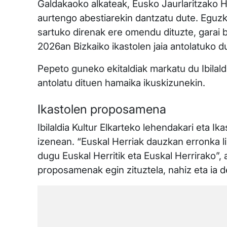
Galdakaoko alkateak, Eusko Jaurlaritzako H
aurtengo abestiarekin dantzatu dute. Eguzk
sartuko direnak ere omendu dituzte, garai b
2026an Bizkaiko ikastolen jaia antolatuko d
Pepeto guneko ekitaldiak markatu du Ibilaldi
antolatu dituen hamaika ikuskizunekin.
Ikastolen proposamena
Ibilaldia Kultur Elkarteko lehendakari eta Ik
izenean. “Euskal Herriak dauzkan erronka lin
dugu Euskal Herritik eta Euskal Herrirako”
proposamenak egin zituztela, nahiz eta ia d