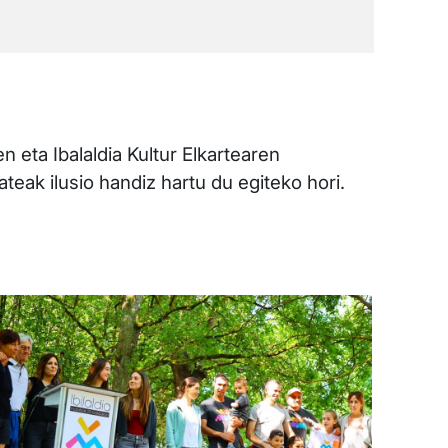
n eta Ibalaldia Kultur Elkartearen
ateak ilusio handiz hartu du egiteko hori.