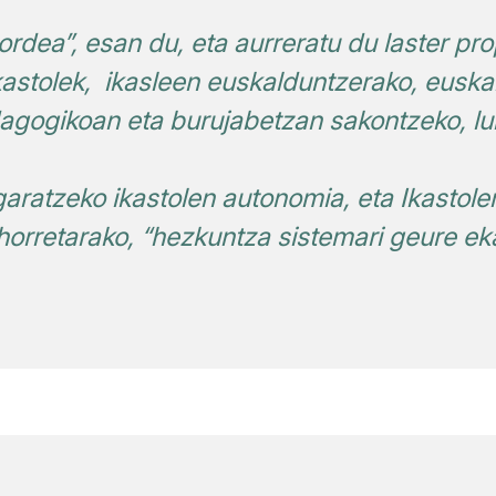
ordea”, esan du, eta aurreratu du laster 
kastolek, ikasleen euskalduntzerako, euskal
gogikoan eta burujabetzan sakontzeko, lu
aratzeko ikastolen autonomia, eta Ikastol
 horretarako, “hezkuntza sistemari geure eka