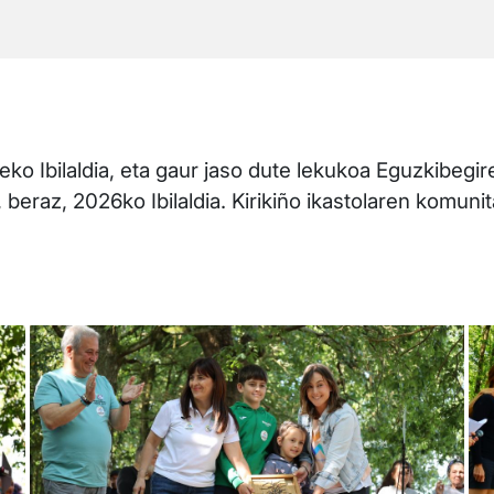
eko Ibilaldia, eta gaur jaso dute lekukoa Eguzkibegire
beraz, 2026ko Ibilaldia. Kirikiño ikastolaren komunit