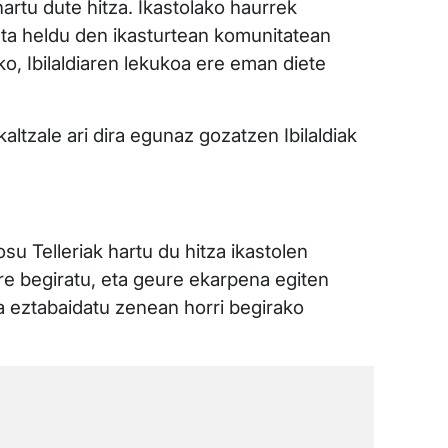
rtu dute hitza. Ikastolako haurrek
eta heldu den ikasturtean komunitatean
ko, Ibilaldiaren lekukoa ere eman diete
altzale ari dira egunaz gozatzen Ibilaldiak
osu Telleriak hartu du hitza ikastolen
urre begiratu, eta geure ekarpena egiten
a eztabaidatu zenean horri begirako