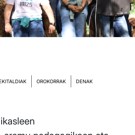
EKITALDIAK
OROKORRAK
DENAK
 ikasleen