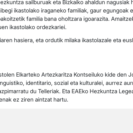
ezkuntza sailburuak eta Bizkaiko ahaldun nagusiak ha
ibegi ikastolako iraganeko familiak, gaur egungoak 
akoitzetik familia bana oholtzara igoarazita. Amaitze
uen ikastolako ordezkariei.
aren hasiera, eta ordutik milaka ikastolazale eta eusk
astolen Elkarteko Artezkaritza Kontseiluko kide den J
guistiko, identitario, sozial eta kulturalei, aurrez a
, azpimarratu du Telleriak. Eta EAEko Hezkuntza Lege
enak ez ziren aintzat hartu.