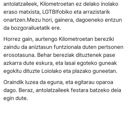
antolatzaileek, Kilometroetan ez delako inolako
eraso matxista, LGTBIfobiko eta arrazistarik
onartzen.Mezu hori, gainera, dagoeneko entzun
da bozgorailuetatik ere.
Horrez gain, aurtengo Kilometroetan bereziki
zaindu da aniztasun funtzionala duten pertsonen
erosotasuna. Behar bereziak dituztenek pase
azkarra dute eskura, eta lasai egoteko guneak
egokitu dituzte Loiolako eta plazako guneetan.
Oraindik luzea da eguna, eta egitarau oparoa
dago. Beraz, antolatzaileek festara batzeko deia
egin dute.