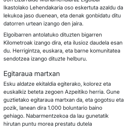
Ikastolako Lehendakaria oso eskertuta azaldu da
lekukoa jaso duenean, eta denak gonbidatu ditu
datorren urtean izango den jaira.
Elgoibarren antolatuko dituzten bigarren
Kilometroak izango dira, eta ilusioz daudela esan
du. Herrigintza, euskara, eta barne komunitatea
sendotzea izango dituzte helburu.
Egitaraua martxan
Esku aldatze ekitaldia egiterako, kolorez eta
euskalkiz beteta zegoen Azpeitiko herria. Gune
guztietako egitaraua martxan da, eta gogotsu eta
pozik, lanean dira 1.000 boluntario baino
gehiago. Nabarmentzekoa da lau gunetatik
hirutan puntu morea prestatu dutela