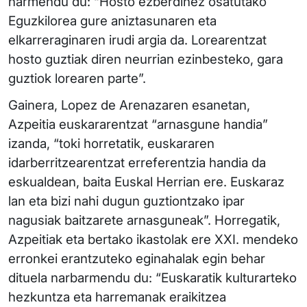
narmendu du: “Hosto ezberdinez osatutako
Eguzkilorea gure aniztasunaren eta
elkarreraginaren irudi argia da. Lorearentzat
hosto guztiak diren neurrian ezinbesteko, gara
guztiok lorearen parte”.
Gainera, Lopez de Arenazaren esanetan,
Azpeitia euskararentzat “arnasgune handia”
izanda, “toki horretatik, euskararen
idarberritzearentzat erreferentzia handia da
eskualdean, baita Euskal Herrian ere. Euskaraz
lan eta bizi nahi dugun guztiontzako ipar
nagusiak baitzarete arnasguneak”. Horregatik,
Azpeitiak eta bertako ikastolak ere XXI. mendeko
erronkei erantzuteko eginahalak egin behar
dituela narbarmendu du: “Euskaratik kulturarteko
hezkuntza eta harremanak eraikitzea