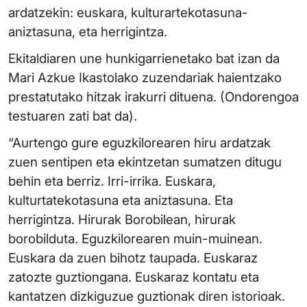
ardatzekin: euskara, kulturartekotasuna-
aniztasuna, eta herrigintza.
Ekitaldiaren une hunkigarrienetako bat izan da
Mari Azkue Ikastolako zuzendariak haientzako
prestatutako hitzak irakurri dituena. (Ondorengoa
testuaren zati bat da).
“Aurtengo gure eguzkilorearen hiru ardatzak
zuen sentipen eta ekintzetan sumatzen ditugu
behin eta berriz. Irri-irrika. Euskara,
kulturtatekotasuna eta aniztasuna. Eta
herrigintza. Hirurak Borobilean, hirurak
borobilduta. Eguzkilorearen muin-muinean.
Euskara da zuen bihotz taupada. Euskaraz
zatozte guztiongana. Euskaraz kontatu eta
kantatzen dizkiguzue guztionak diren istorioak.