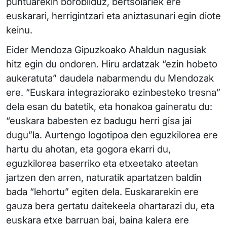
puntuarekin borobilduz, bertsolariek ere
euskarari, herrigintzari eta aniztasunari egin diote
keinu.
Eider Mendoza Gipuzkoako Ahaldun nagusiak
hitz egin du ondoren. Hiru ardatzak “ezin hobeto
aukeratuta” daudela nabarmendu du Mendozak
ere. “Euskara integraziorako ezinbesteko tresna”
dela esan du batetik, eta honakoa gaineratu du:
“euskara babesten ez badugu herri gisa jai
dugu”la. Aurtengo logotipoa den eguzkilorea ere
hartu du ahotan, eta gogora ekarri du,
eguzkilorea baserriko eta etxeetako ateetan
jartzen den arren, naturatik apartatzen baldin
bada “lehortu” egiten dela. Euskararekin ere
gauza bera gertatu daitekeela ohartarazi du, eta
euskara etxe barruan bai, baina kalera ere