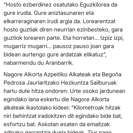
“Hosto ezberdinez osatutako Eguzkilorea da
gure irudia. Gure aniztasunaren eta
elkarreraginaren irudi argia da. Lorearentzat
hosto guztiak diren neurrian ezinbesteko, gara
guztiok lorearen parte. Eta horretan… Izpiz izpi,
mugarriz mugarri… pausoz pauso joan gara
bidean aurtengo gure ardatzak elikatuz”,
nabarmendu du Aranbarrik.
Nagore Alkorta Azpeitiko Alkateak eta Begoña
Pedrosa Jaurlaritzako Hezkuntza Sailburuak
hartu dute hitza ondoren: Urte osoko jardunean
egindako lana eskertu die Nagore Alkorta
alkateak ikastolako kideei: “Kilometroak hitzak
niri behintzat iradokitzen dit egindako bide bat,
esfortzu bat. Askotan esaten da emaitzak
adinako garrantzia duela bideak. Ziur nago