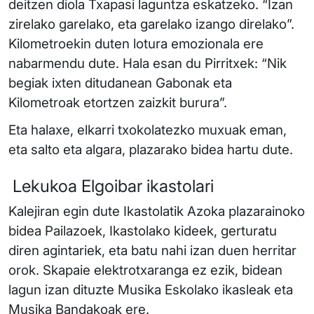
deitzen diola Txapasi laguntza eskatzeko. “Izan
zirelako garelako, eta garelako izango direlako”.
Kilometroekin duten lotura emozionala ere
nabarmendu dute. Hala esan du Pirritxek: “Nik
begiak ixten ditudanean Gabonak eta
Kilometroak etortzen zaizkit burura”.
Eta halaxe, elkarri txokolatezko muxuak eman,
eta salto eta algara, plazarako bidea hartu dute.
Lekukoa Elgoibar ikastolari
Kalejiran egin dute Ikastolatik Azoka plazarainoko
bidea Pailazoek, Ikastolako kideek, gerturatu
diren agintariek, eta batu nahi izan duen herritar
orok. Skapaie elektrotxaranga ez ezik, bidean
lagun izan dituzte Musika Eskolako ikasleak eta
Musika Bandakoak ere.