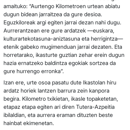
amaituko: “Aurtengo Kilometroen urtean abiatu
dugun bidean jarraitzea da gure desioa.
Eguzkiloreak argi egiten jarrai dezan nahi dugu.
Aurrerantzean ere gure ardatzek —euskara,
kulturartekotasuna-aniztasuna eta herrigintza—
etenik gabeko mugimenduan jarrai dezaten. Eta
horretarako, ikasturte guztian zehar erein dugun
hazia ernatzeko baldintza egokiak sortzea da
gure hurrengo erronka”.
Izan ere, urte osoa pasatu dute Ikastolan hiru
ardatz horiek lantzen barrura zein kanpora
begira. Kilometro txikietan, ikasle topaketetan,
etapaz etapa egiten ari diren Tutera-Azpeitia
ibilaldian, eta aurrera eraman dituzten beste
hainbat ekimenetan.