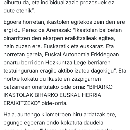
bihurtu da, eta indibidualizazio prozesuek ez
dute etenik”.
Egoera horretan, ikastolen egitekoa zein den ere
argi du Perez de Arenazak: “Ikastolen balioetan
oinarritzen den ekarpen eraikitzaileak egitea,
hain zuzen ere. Euskaratik eta euskaraz. Eta
horretan garela, Euskal Autonomia Erkidegoan
onartu berri den Hezkuntza Lege berriaren
testuinguruan eragile aktibo izatea dagokigu”. Eta
hortxe kokatu du Ikastolen zazpigarren
batzarrean onartutako bide orria: “BIHARKO
IKASTOLAK BIHARKO EUSKAL HERRIA
ERAIKITZEKO” bide-orria.
Hala, aurtengo kilometroen hiru ardatzak ere,
egungo egoeran ondo kokatuta daudela