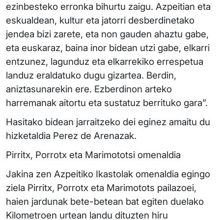
ezinbesteko erronka bihurtu zaigu. Azpeitian eta
eskualdean, kultur eta jatorri desberdinetako
jendea bizi zarete, eta non gauden ahaztu gabe,
eta euskaraz, baina inor bidean utzi gabe, elkarri
entzunez, lagunduz eta elkarrekiko errespetua
landuz eraldatuko dugu gizartea. Berdin,
aniztasunarekin ere. Ezberdinon arteko
harremanak aitortu eta sustatuz berrituko gara”.
Hasitako bidean jarraitzeko dei eginez amaitu du
hizketaldia Perez de Arenazak.
Pirritx, Porrotx eta Marimototsi omenaldia
Jakina zen Azpeitiko Ikastolak omenaldia egingo
ziela Pirritx, Porrotx eta Marimotots pailazoei,
haien jardunak bete-betean bat egiten duelako
Kilometroen urtean landu dituzten hiru