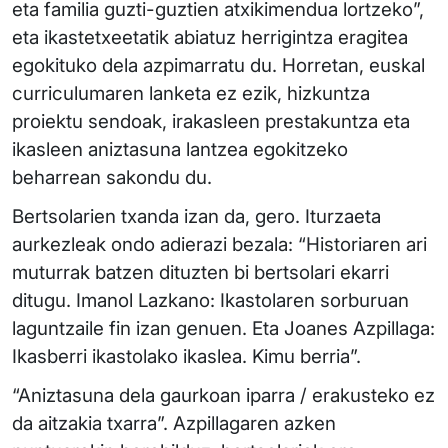
eta familia guzti-guztien atxikimendua lortzeko”,
eta ikastetxeetatik abiatuz herrigintza eragitea
egokituko dela azpimarratu du. Horretan, euskal
curriculumaren lanketa ez ezik, hizkuntza
proiektu sendoak, irakasleen prestakuntza eta
ikasleen aniztasuna lantzea egokitzeko
beharrean sakondu du.
Bertsolarien txanda izan da, gero. Iturzaeta
aurkezleak ondo adierazi bezala: “Historiaren ari
muturrak batzen dituzten bi bertsolari ekarri
ditugu. Imanol Lazkano: Ikastolaren sorburuan
laguntzaile fin izan genuen. Eta Joanes Azpillaga:
Ikasberri ikastolako ikaslea. Kimu berria”.
“Aniztasuna dela gaurkoan iparra / erakusteko ez
da aitzakia txarra”. Azpillagaren azken