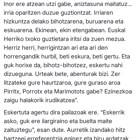
Inor ere atzean utzi gabe, aniztasuna maitatuz…
irria oparitzen duzue guztiontzat. Irriaren
hizkuntza delako bihotzarena, buruarena eta
eskuarena. Ekinean, ekin etengabean. Euskal
Herriko txoko guztietara iritsi da zuen mezua.
Herriz herri, herrigintzan ari eta ari den
horrengandik hurbil, beti eskura, beti gertu. Eta
guk horixe da, bihotz-bihotzez, eskertu nahi
dizueguna. Urteak bete, abenturak bizi. Zer
litzateke gure haurtzaroa, gure guraso aroa
Pirritx, Porrotx eta Marimotots gabe? Ezinezkoa
zaigu halakorik irudikatzea”.
Eskertuta agertu dira pailazoak ere. “Eskerrik
asko, guk ere ilargiraino eta buelta maite
zaituztegu”, esan dute. Aurretik izandako hitz
hartzeei erreferentzia eginez eta hiru ardatzak