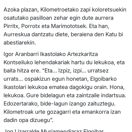
Azoka plazan, Kilometroetako zapi koloretsuekin
osatutako pasilloan zehar egin dute aurrera
Pirritx, Porrotx eta Marimototsek. Eta han,
Aurreskua dantzatu diete, beraiena den Katu bi
abestiarekin.
Igor Aranbarri Ikastolako Artezkaritza
Kontseiluko lehendakariak hartu du lekukoa, eta
baita hitza ere. “Eta… Izpiz, izpi… urratsez
urrats… ospakizun egun honetan, Elgoibarko
Ikastolari lekukoa ematea dagokigu orain. Hona,
lekukoa. Gure bidelagun eta zaintzaile indartsua.
Edozertarako, bide-lagun izango zaituztegu.
Kilometroak urte gozagarri eta emankorra izan
dadin opa dizuegu”.
Jon Lizarralde Muriamendiaraz Elgoibar