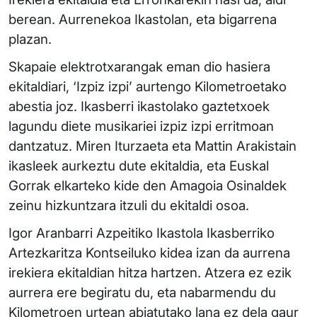
berean. Aurrenekoa Ikastolan, eta bigarrena
plazan.
Skapaie elektrotxarangak eman dio hasiera
ekitaldiari, ‘Izpiz izpi’ aurtengo Kilometroetako
abestia joz. Ikasberri ikastolako gaztetxoek
lagundu diete musikariei izpiz izpi erritmoan
dantzatuz. Miren Iturzaeta eta Mattin Arakistain
ikasleek aurkeztu dute ekitaldia, eta Euskal
Gorrak elkarteko kide den Amagoia Osinaldek
zeinu hizkuntzara itzuli du ekitaldi osoa.
Igor Aranbarri Azpeitiko Ikastola Ikasberriko
Artezkaritza Kontseiluko kidea izan da aurrena
irekiera ekitaldian hitza hartzen. Atzera ez ezik
aurrera ere begiratu du, eta nabarmendu du
Kilometroen urtean abiatutako lana ez dela gaur