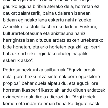
gaurko eguna biribila aterako dela, horretan ez
daukat zalantzarik, baina udalaren izenean
bidean egindako lana eskertu nahi nizueke
Azpeitiko Ikastola Ikasberriko kideoi. Euskara,
kulturartekotasuna eta aniztasuna nahiz
herrigintza izan dituzue ardatz azken urtebeteko
bide honetan, eta arlo horietan eguzki izpi berri
batzuk sortzeko egindako ahaleginagatik,
eskerrik asko”.
Pedrosa hezkuntza sailburuak “Eguzkiloreak
nola, gure hezkuntza sistemak bere eguzkilore
propioa” behar duela aipatu du, eta eguzkilore
horretan Ikasberri ikastolak landu dituen ardatzak
ezinbestekoak direla adierazi du. “Argi izpiek
kemen eta indarrra eman beharko digute ikasle