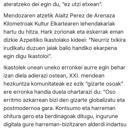
ateratzeko dei egin du, “ez utzi etxean”.
Mendozaren atzetik Alaitz Perez de Arenaza
Kilometroak Kultur Elkartearen lehendakariak
hartu du hitza. Hark zorionak eta eskerrak eman
dizkie Azpeitiko Ikastolako kideei: “Neurriz txikira
irudikatu duzuen jaiak balio handiko ekarpena
egin digu Ikastoloi”.
Ikastolek unean uneko erronkei aurre egin behar
izan diela adierazi ostean, XXI. mendean
hezkuntza komunitateak ez ezik “gizarte osoak”
ere erronka handia duela ohartarazi du: “Oso
erritmo azkarrean bizi den gizarte globalizatu eta
postmodernoa gara. Kontsumo eta harreman
ohitura gero eta berdinagoak ditugu, ingurune
digitala gure harreman-bizitzaren alderdi indartsu