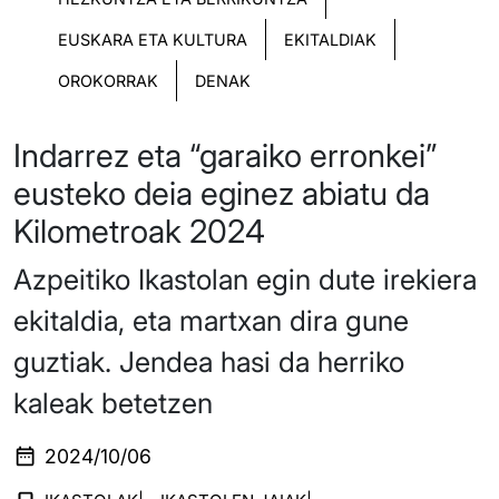
EUSKARA ETA KULTURA
EKITALDIAK
OROKORRAK
DENAK
Indarrez eta “garaiko erronkei”
eusteko deia eginez abiatu da
Kilometroak 2024
Azpeitiko Ikastolan egin dute irekiera
ekitaldia, eta martxan dira gune
guztiak. Jendea hasi da herriko
kaleak betetzen
2024/10/06