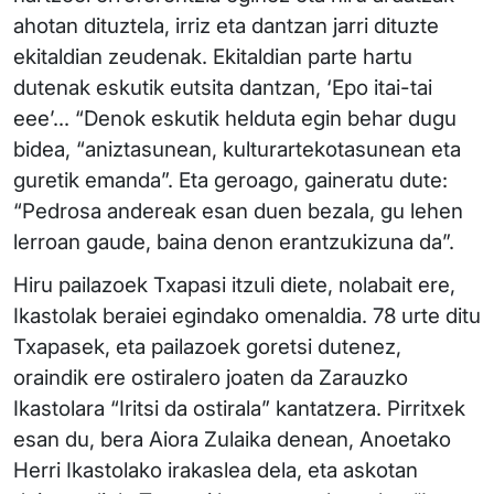
ahotan dituztela, irriz eta dantzan jarri dituzte
ekitaldian zeudenak. Ekitaldian parte hartu
dutenak eskutik eutsita dantzan, ‘Epo itai-tai
eee’... “Denok eskutik helduta egin behar dugu
bidea, “aniztasunean, kulturartekotasunean eta
guretik emanda”. Eta geroago, gaineratu dute:
“Pedrosa andereak esan duen bezala, gu lehen
lerroan gaude, baina denon erantzukizuna da”.
Hiru pailazoek Txapasi itzuli diete, nolabait ere,
Ikastolak beraiei egindako omenaldia. 78 urte ditu
Txapasek, eta pailazoek goretsi dutenez,
oraindik ere ostiralero joaten da Zarauzko
Ikastolara “Iritsi da ostirala” kantatzera. Pirritxek
esan du, bera Aiora Zulaika denean, Anoetako
Herri Ikastolako irakaslea dela, eta askotan