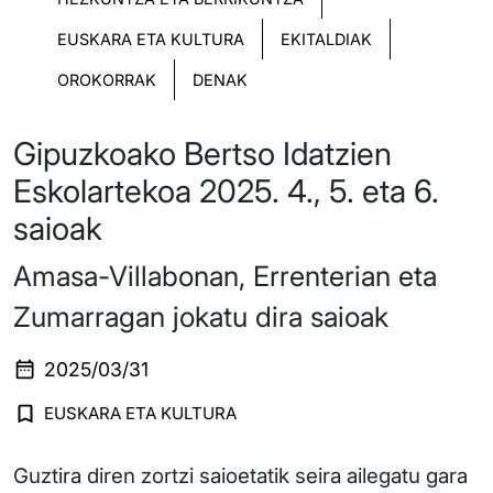
EUSKARA ETA KULTURA
EKITALDIAK
OROKORRAK
DENAK
Gipuzkoako Bertso Idatzien
Eskolartekoa 2025. 4., 5. eta 6.
saioak
Amasa-Villabonan, Errenterian eta
Zumarragan jokatu dira saioak
2025/03/31
EUSKARA ETA KULTURA
Guztira diren zortzi saioetatik seira ailegatu gara