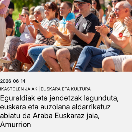
2026-06-14
IKASTOLEN JAIAK
EUSKARA ETA KULTURA
Eguraldiak eta jendetzak lagunduta,
euskara eta auzolana aldarrikatuz
abiatu da Araba Euskaraz jaia,
Amurrion