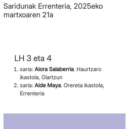
Saridunak Errenteria, 2025eko
martxoaren 21a
LH 3 eta 4
saria:
Aiora Salaberria
. Haurtzaro
ikastola, Oiartzun
saria:
Aide Maya
. Orereta ikastola,
Errenteria