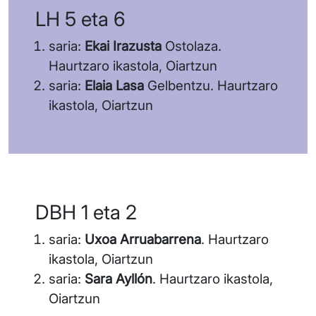
LH 5 eta 6
saria:
Ekai Irazusta
Ostolaza.
Haurtzaro ikastola, Oiartzun
saria:
Elaia Lasa
Gelbentzu. Haurtzaro
ikastola, Oiartzun
DBH 1 eta 2
saria:
Uxoa Arruabarrena
. Haurtzaro
ikastola, Oiartzun
saria:
Sara Ayllón
. Haurtzaro ikastola,
Oiartzun