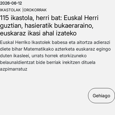
2026-06-12
IKASTOLAK
OROKORRAK
115 ikastola, herri bat: Euskal Herri
guztian, hasieratik bukaeraraino,
euskaraz ikasi ahal izateko
Euskal Herriko Ikastolek babesa eta aitortza adierazi
diete bihar Matematikako azterketa euskaraz egingo
duten ikasleei, urrats horrek etorkizuneko
belaunaldientzat bide berriak irekitzen dituela
azpimarratuz
Gehiago