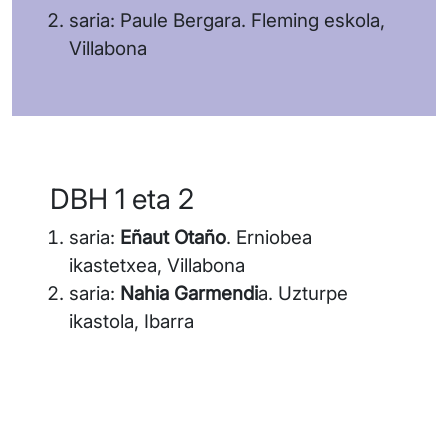
saria: Paule Bergara. Fleming eskola,
Villabona
DBH 1 eta 2
saria:
Eñaut Otaño
. Erniobea
ikastetxea, Villabona
saria:
Nahia Garmendi
a. Uzturpe
ikastola, Ibarra