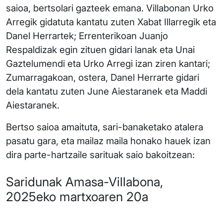
saioa, bertsolari gazteek emana. Villabonan Urko
Arregik gidatuta kantatu zuten Xabat Illarregik eta
Danel Herrartek; Errenterikoan Juanjo
Respaldizak egin zituen gidari lanak eta Unai
Gaztelumendi eta Urko Arregi izan ziren kantari;
Zumarragakoan, ostera, Danel Herrarte gidari
dela kantatu zuten June Aiestaranek eta Maddi
Aiestaranek.
Bertso saioa amaituta, sari-banaketako atalera
pasatu gara, eta mailaz maila honako hauek izan
dira parte-hartzaile sarituak saio bakoitzean:
Saridunak Amasa-Villabona,
2025eko martxoaren 20a