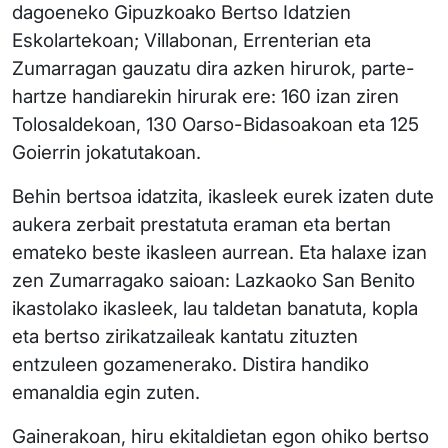
dagoeneko Gipuzkoako Bertso Idatzien
Eskolartekoan; Villabonan, Errenterian eta
Zumarragan gauzatu dira azken hirurok, parte-
hartze handiarekin hirurak ere: 160 izan ziren
Tolosaldekoan, 130 Oarso-Bidasoakoan eta 125
Goierrin jokatutakoan.
Behin bertsoa idatzita, ikasleek eurek izaten dute
aukera zerbait prestatuta eraman eta bertan
emateko beste ikasleen aurrean. Eta halaxe izan
zen Zumarragako saioan: Lazkaoko San Benito
ikastolako ikasleek, lau taldetan banatuta, kopla
eta bertso zirikatzaileak kantatu zituzten
entzuleen gozamenerako. Distira handiko
emanaldia egin zuten.
Gainerakoan, hiru ekitaldietan egon ohiko bertso