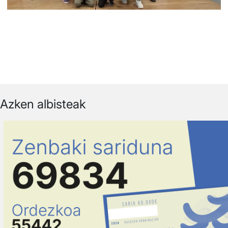
Azken albisteak
Irudia