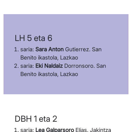
LH 5 eta 6
saria:
Sara Anton
Gutierrez. San
Benito ikastola, Lazkao
saria:
Eki Naldaiz
Dorronsoro. San
Benito ikastola, Lazkao
DBH 1 eta 2
saria:
Lea Galparsoro
Elias. Jakintza