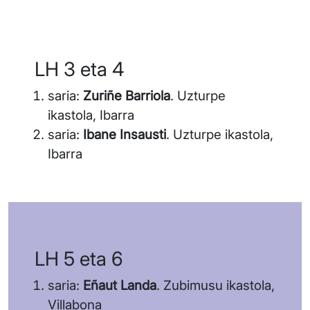
LH 3 eta 4
saria:
Zuriñe Barriola
. Uzturpe
ikastola, Ibarra
saria:
Ibane Insausti
. Uzturpe ikastola,
Ibarra
LH 5 eta 6
saria:
Eñaut Landa
. Zubimusu ikastola,
Villabona