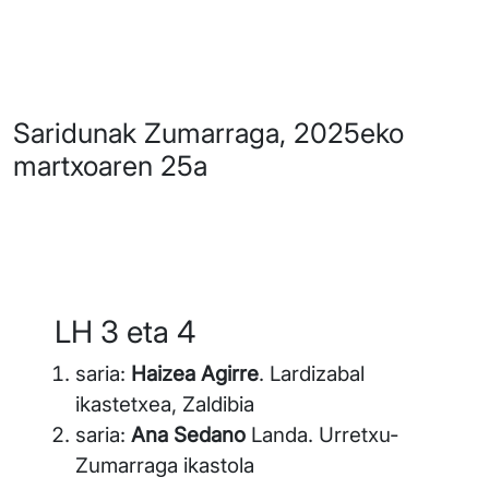
Saridunak Zumarraga, 2025eko
martxoaren 25a
LH 3 eta 4
saria:
Haizea Agirre
. Lardizabal
ikastetxea, Zaldibia
saria:
Ana Sedano
Landa. Urretxu-
Zumarraga ikastola