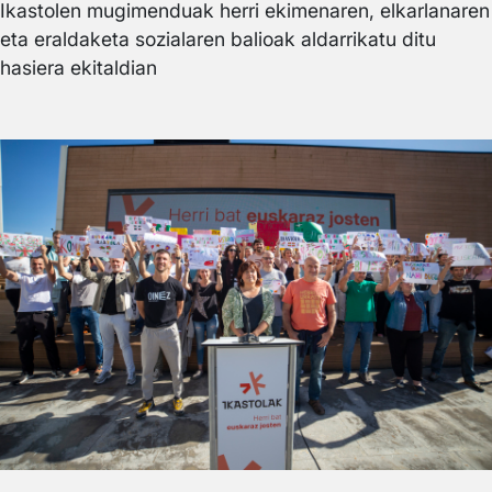
Ikastolen mugimenduak herri ekimenaren, elkarlanaren
eta eraldaketa sozialaren balioak aldarrikatu ditu
hasiera ekitaldian
Irudia