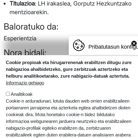
Titulazioa
: LH irakaslea, Gorputz Hezkuntzako
mentzioarekin.
Baloratuko da:
Esperientzia
Pribatutasun konfig
Nora bidali:
Cookie propioak eta hirugarrenenak erabiltzen ditugu zure
zuzendaritza@argiaikastola.com
nabigazioa ahalbidetzeko, gure zerbitzuak aztertzeko eta
helburu analitikoetarako, zure nabigazio-datuak aztertuta.
Informazio gehiago
Analitikoak
Cookie-n arduradunari, lotuta dauden web orrien erabiltzaileen
portaeraren jarraipena eta azterketa egitea ahalbidetzen dioten
cookieak dira. Mota honetako cookie-n bidez bildutako
informazioa webgunearen jarduera neurtzeko eta erabiltzaileen
nabigazio-profilak egiteko erabiltzen da, zerbitzuaren
erabiltzaileek egiten duten erabilera-datuen analisiaren arabera