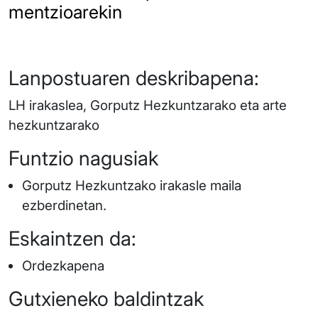
mentzioarekin
Lanpostuaren deskribapena:
LH irakaslea, Gorputz Hezkuntzarako eta arte
hezkuntzarako
Funtzio nagusiak
Gorputz Hezkuntzako irakasle maila
ezberdinetan.
Eskaintzen da:
Ordezkapena
Gutxieneko baldintzak