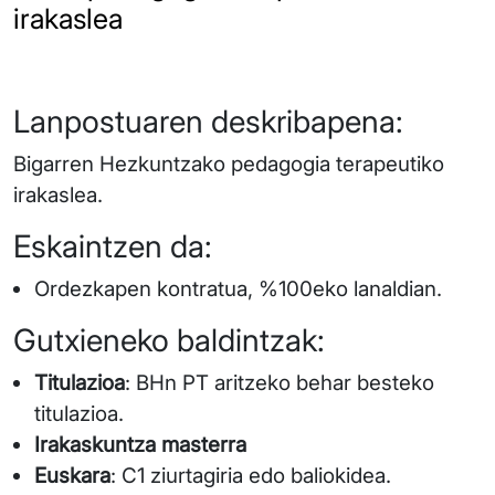
irakaslea
Lanpostuaren deskribapena:
Bigarren Hezkuntzako pedagogia terapeutiko
irakaslea.
Eskaintzen da:
Ordezkapen kontratua, %100eko lanaldian.
Gutxieneko baldintzak:
Titulazioa
: BHn PT aritzeko behar besteko
titulazioa.
Irakaskuntza masterra
Euskara
: C1 ziurtagiria edo baliokidea.