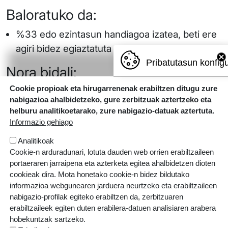
Baloratuko da:
%33 edo ezintasun handiagoa izatea, beti ere
agiri bidez egiaztatuta badago.
Pribatutasun konfig
Nora bidali:
Cookie propioak eta hirugarrenenak erabiltzen ditugu zure
laudioikastola.eus/lan-poltsa
nabigazioa ahalbidetzeko, gure zerbitzuak aztertzeko eta
helburu analitikoetarako, zure nabigazio-datuak aztertuta.
Informazio gehiago
Analitikoak
Cookie-n arduradunari, lotuta dauden web orrien erabiltzaileen
portaeraren jarraipena eta azterketa egitea ahalbidetzen dioten
cookieak dira. Mota honetako cookie-n bidez bildutako
informazioa webgunearen jarduera neurtzeko eta erabiltzaileen
nabigazio-profilak egiteko erabiltzen da, zerbitzuaren
erabiltzaileek egiten duten erabilera-datuen analisiaren arabera
hobekuntzak sartzeko.