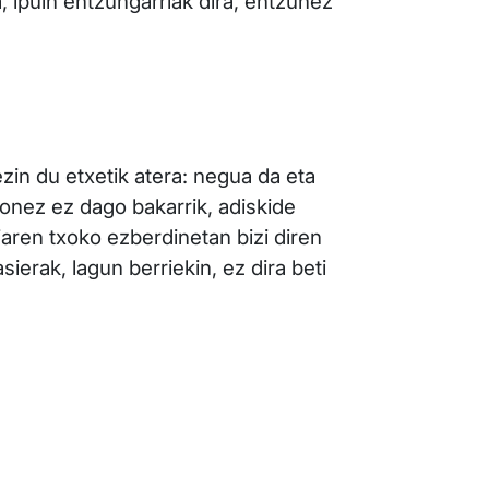
, ipuin entzungarriak dira, entzunez
ezin du etxetik atera: negua da eta
rionez ez dago bakarrik, adiskide
oiaren txoko ezberdinetan bizi diren
sierak, lagun berriekin, ez dira beti