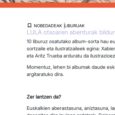
NOBEDADEAK
LIBURUAK
LULA otsoaren abenturak bildum
10 liburuz osatutako album-sorta hau eu
sortzaile eta ilustratzaileek egina: Xabie
eta Aritz Trueba arduratu da ilustrazioe
Momentuz, lehen bi albumak daude esku
argitaratuko dira.
Zer lantzen da?
Euskalkien aberastasuna, aniztasuna, l