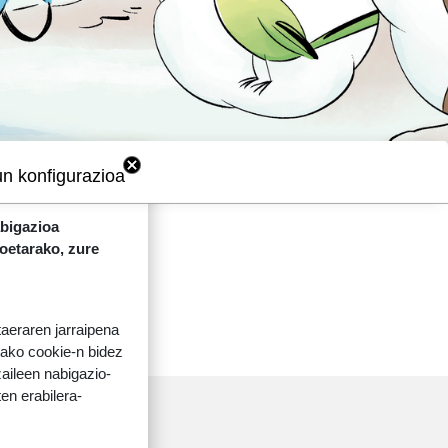
un konfigurazioa
abigazioa
koetarako, zure
taeraren jarraipena
tako cookie-n bidez
aileen nabigazio-
ten erabilera-