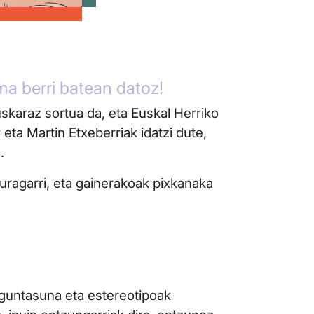
a berri batean datoz!
skaraz sortua da, eta Euskal Herriko
r eta Martin Etxeberriak idatzi dute,
z.
ragarri, eta gainerakoak pixkanaka
aguntasuna eta estereotipoak