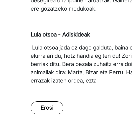
desegitea dira ipuinen ardatzak. Gainera
ere gozatzeko modukoak.
Lula otsoa - Adiskideak
Lula otsoa jada ez dago galduta, baina 
elurra ari du, hotz handia egiten du! Zo
berriak ditu. Bera bezala zuhaitz errald
animaliak dira: Marta, Bizar eta Perru. Ha
errazak izaten ordea, ezta
Erosi