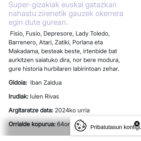
Super-gizakiak euskal gatazkan
nahastu zirenetik gauzek okerrera
egin dute gurean.
Fisio, Fusio, Depresore, Lady Toledo,
Barrenero, Atari, Zatiki, Porlana eta
Makadama, besteak beste, irtenbide bat
aurkitzen saiatuko dira, nor bere modura,
gure historia hurbilaren labirintoan zehar.
Gidoia:
Iban Zaldua
Irudiak:
Iulen Rivas
Argitaratze data:
2024ko urria
Orrialde kopurua:
64orrialde
Pribatutasun konfig