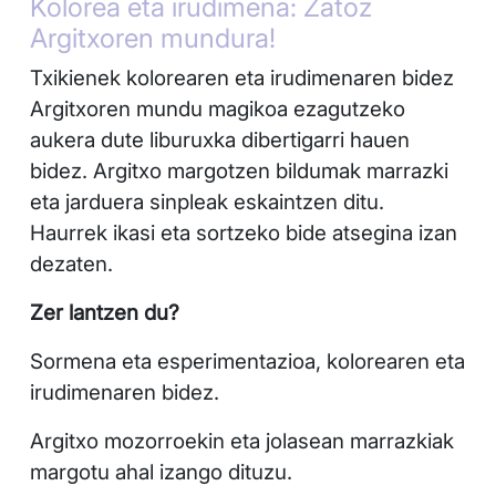
Kolorea eta irudimena: Zatoz
Argitxoren mundura!
Txikienek kolorearen eta irudimenaren bidez
Argitxoren mundu magikoa ezagutzeko
aukera dute liburuxka dibertigarri hauen
bidez. Argitxo margotzen bildumak marrazki
eta jarduera sinpleak eskaintzen ditu.
Haurrek ikasi eta sortzeko bide atsegina izan
dezaten.
Zer lantzen du?
Sormena eta esperimentazioa, kolorearen eta
irudimenaren bidez.
Argitxo mozorroekin eta jolasean marrazkiak
margotu ahal izango dituzu.