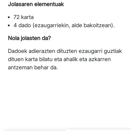
Jolasaren elementuak
72 karta
4 dado (ezaugarriekin, alde bakoitzean).
Nola jolasten da?
Dadoek adierazten dituzten ezaugarri guztiak
dituen karta bilatu eta ahalik eta azkarren
antzeman behar da.