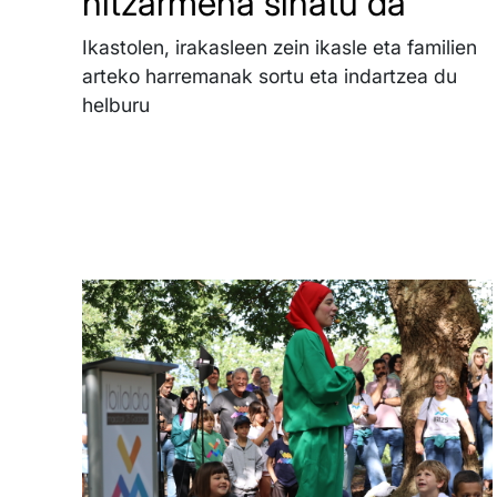
hitzarmena sinatu da
Ikastolen, irakasleen zein ikasle eta familien
arteko harremanak sortu eta indartzea du
helburu
Irudia