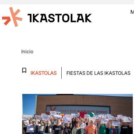
Pasar al contenido principal
M
NOTICIAS
Inicio
Albiste kategoriak
IKASTOLAS
FIESTAS DE LAS IKASTOLAS
Irudia