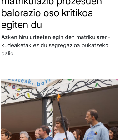
matrikulazio prozesuen
balorazio oso kritikoa
egiten du
Azken hiru urteetan egin den matrikularen-
kudeaketak ez du segregazioa bukatzeko
balio
Irudia