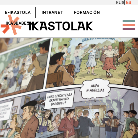
EUS
ES
Pasar al contenido principal
GOIBURUKOMENUA
E-IKASTOLA
INTRANET
FORMACIÓN
IKASBABESA
rudia