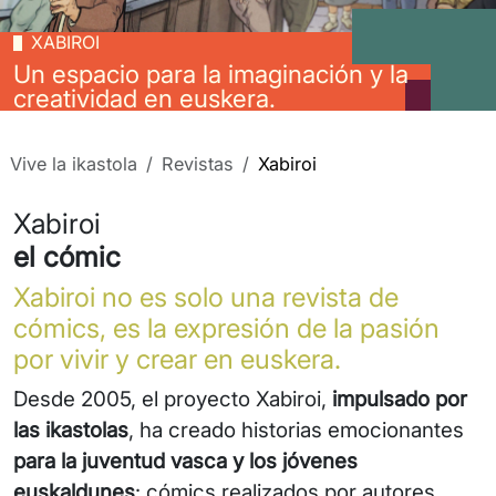
XABIROI
Un espacio para la imaginación y la
creatividad en euskera.
Vive la ikastola
Revistas
Xabiroi
Xabiroi
el cómic
Xabiroi no es solo una revista de
cómics, es la expresión de la pasión
por vivir y crear en euskera.
Desde 2005, el proyecto Xabiroi,
impulsado por
las ikastolas
, ha creado historias emocionantes
para la juventud vasca y los jóvenes
euskaldunes
: cómics realizados por autores