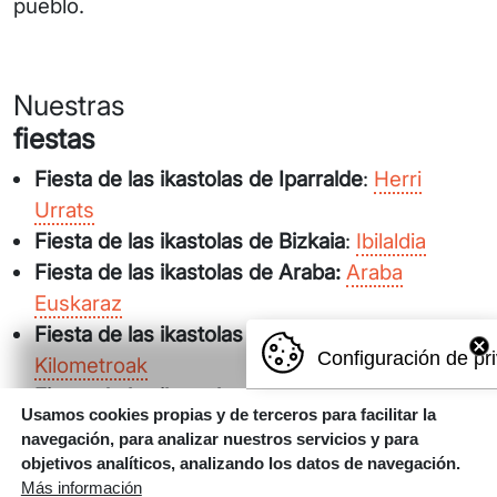
pueblo.
Nuestras
fiestas
Fiesta de las ikastolas de Iparralde
:
Herri
Urrats
Fiesta de las ikastolas de Bizkaia
:
Ibilaldia
Fiesta de las ikastolas de Araba:
Araba
Euskaraz
Fiesta de las ikastolas de Gipuzkoa:
Configuración de pr
Kilometroak
Fiesta de las ikastolas de Nafarroa
:
Nafarroa
Usamos cookies propias y de terceros para facilitar la
Oinez
navegación, para analizar nuestros servicios y para
objetivos analíticos, analizando los datos de navegación.
Más información