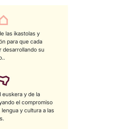
e las ikastolas y
ión para que cada
r desarrollando su
..
el euskera y de la
ayando el compromiso
 lengua y cultura a las
s.