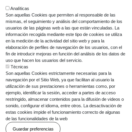
Analíticas
Son aquellas Cookies que permiten al responsable de las
mismas, el seguimiento y análisis del comportamiento de los
usuarios de las páginas web a las que están vinculadas. La
información recogida mediante este tipo de cookies se utiliza
en la medición de la actividad del sitio web y para la
elaboración de perfiles de navegación de los usuarios, con el
fin de introducir mejoras en función del análisis de los datos de
uso que hacen los usuarios del servicio.
Técnicas
Errotazar bidea, 126
Son aquellas Cookies estrictamente necesarias para la
20018 Donostia
navegación por el Sitio Web, ya que facilitan al usuario la
943 445 108
utilización de sus prestaciones o herramientas como, por
ikastolak.eus
ejemplo, identificar la sesión, acceder a partes de acceso
restringido, almacenar contenidos para la difusión de videos o
sonido, configurar el idioma, entre otros. La desactivación de
ORRI-OINA
estas cookies impide el funcionamiento correcto de algunas
Contacto
Denuncias
Poctefa
de las funcionalidades de la web
TESTU-LEGALAK
Política de cookies
Guardar preferencias