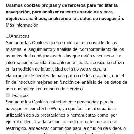
dirigiéndose por escrito a dblo-lopd@ehi.ikastola.eus.
Usamos cookies propias y de terceros para facilitar la
navegación, para analizar nuestros servicios y para
objetivos analíticos, analizando los datos de navegación.
Enviar mensaje
Más información
Analíticas
Son aquellas Cookies que permiten al responsable de las
mismas, el seguimiento y análisis del comportamiento de los
usuarios de las páginas web a las que están vinculadas. La
información recogida mediante este tipo de cookies se utiliza
en la medición de la actividad del sitio web y para la
elaboración de perfiles de navegación de los usuarios, con el
fin de introducir mejoras en función del análisis de los datos de
uso que hacen los usuarios del servicio.
Técnicas
Errotazar bidea, 126
Son aquellas Cookies estrictamente necesarias para la
20018 Donostia
navegación por el Sitio Web, ya que facilitan al usuario la
943 445 108
utilización de sus prestaciones o herramientas como, por
ikastolak.eus
ejemplo, identificar la sesión, acceder a partes de acceso
restringido, almacenar contenidos para la difusión de videos o