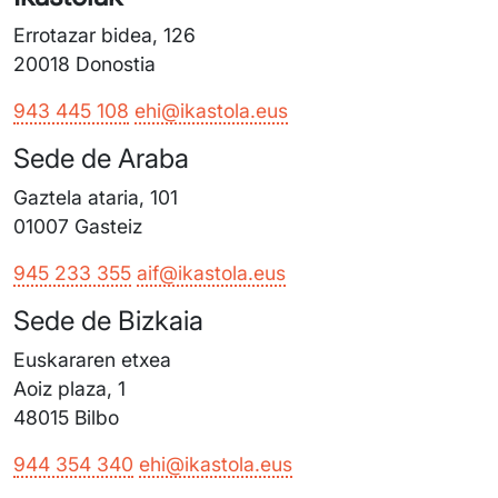
Errotazar bidea, 126
20018 Donostia
943 445 108
ehi@ikastola.eus
Sede de Araba
Gaztela ataria, 101
01007 Gasteiz
945 233 355
aif@ikastola.eus
Sede de Bizkaia
Euskararen etxea
Aoiz plaza, 1
48015 Bilbo
944 354 340
ehi@ikastola.eus