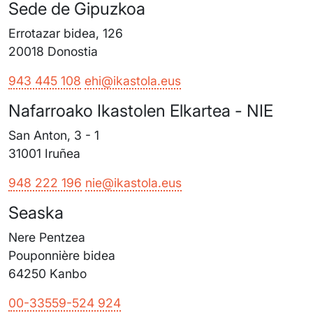
Sede de Gipuzkoa
Errotazar bidea, 126
20018 Donostia
943 445 108
ehi@ikastola.eus
Nafarroako Ikastolen Elkartea - NIE
San Anton, 3 - 1
31001 Iruñea
948 222 196
nie@ikastola.eus
Seaska
Nere Pentzea
Pouponnière bidea
64250 Kanbo
00-33559-524 924