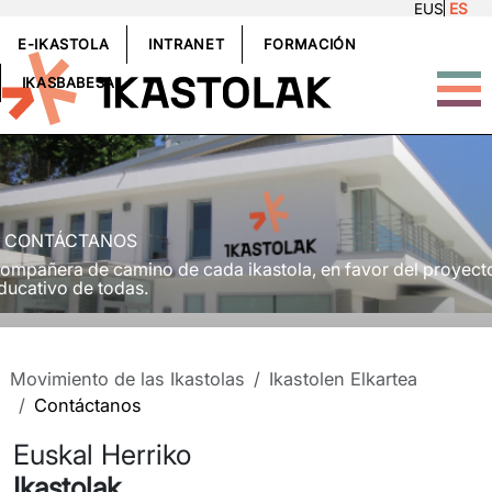
EUS
ES
Pasar al contenido principal
GOIBURUKOMENUA
E-IKASTOLA
INTRANET
FORMACIÓN
IKASBABESA
rudia
CONTÁCTANOS
ompañera de camino de cada ikastola, en favor del proyect
ducativo de todas.
Movimiento de las Ikastolas
Ikastolen Elkartea
Contáctanos
Euskal Herriko
Ikastolak