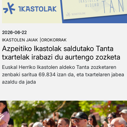
2026-06-22
IKASTOLEN JAIAK
OROKORRAK
Azpeitiko Ikastolak saldutako Tanta
txartelak irabazi du aurtengo zozketa
Euskal Herriko Ikastolen aldeko Tanta zozketaren
zenbaki saritua 69.834 izan da, eta txartelaren jabea
azaldu da jada
Irudia