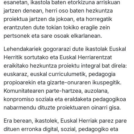
esanetan, ikastola baten etorkizuna arriskuan
jartzen denean, herri oso baten hezkuntza
proiektua jartzen da jokoan, eta horregatik
erantzuten dute tokian tokiko eragile zein
pertsonek eta sare osoak elkarlanean.
Lehendakariek gogorarazi dute ikastolak Euskal
Herritik sortutako eta Euskal Herriarentzat
eraikitako hezkuntza proiektu integral bat direla:
euskaraz, euskal curriculumetik, pedagogia
propioarekin eta gizarte-onuraren ikuspegitik.
Komunitatearen parte-hartzea, auzolana,
konpromiso soziala eta eraldaketa pedagogikoa
nabarmendu dituzte proiektuaren oinarri gisa.
Era berean, ikastolek, Euskal Herriak parez pare
dituen erronka digital, sozial, pedagogiko eta