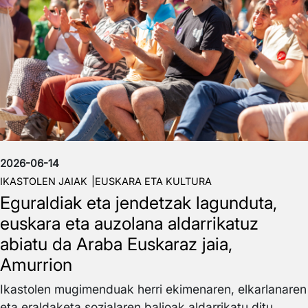
2026-06-14
IKASTOLEN JAIAK
EUSKARA ETA KULTURA
Eguraldiak eta jendetzak lagunduta,
euskara eta auzolana aldarrikatuz
abiatu da Araba Euskaraz jaia,
Amurrion
Ikastolen mugimenduak herri ekimenaren, elkarlanaren
eta eraldaketa sozialaren balioak aldarrikatu ditu