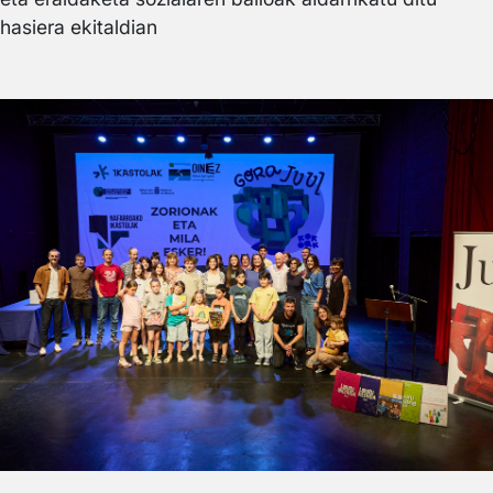
hasiera ekitaldian
Irudia