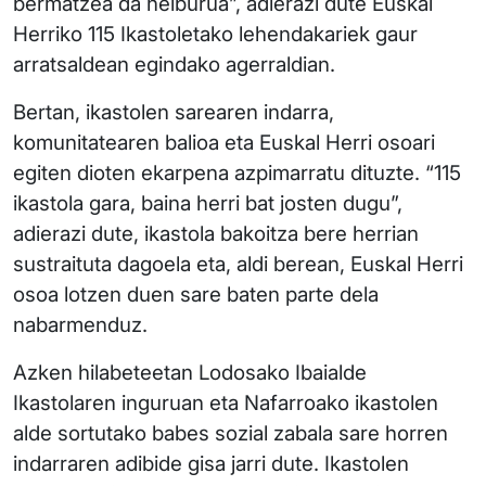
bermatzea da helburua”, adierazi dute Euskal
Herriko 115 Ikastoletako lehendakariek gaur
arratsaldean egindako agerraldian.
Bertan, ikastolen sarearen indarra,
komunitatearen balioa eta Euskal Herri osoari
egiten dioten ekarpena azpimarratu dituzte. “115
ikastola gara, baina herri bat josten dugu”,
adierazi dute, ikastola bakoitza bere herrian
sustraituta dagoela eta, aldi berean, Euskal Herri
osoa lotzen duen sare baten parte dela
nabarmenduz.
Azken hilabeteetan Lodosako Ibaialde
Ikastolaren inguruan eta Nafarroako ikastolen
alde sortutako babes sozial zabala sare horren
indarraren adibide gisa jarri dute. Ikastolen