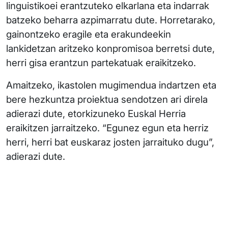
linguistikoei erantzuteko elkarlana eta indarrak
batzeko beharra azpimarratu dute. Horretarako,
gainontzeko eragile eta erakundeekin
lankidetzan aritzeko konpromisoa berretsi dute,
herri gisa erantzun partekatuak eraikitzeko.
Amaitzeko, ikastolen mugimendua indartzen eta
bere hezkuntza proiektua sendotzen ari direla
adierazi dute, etorkizuneko Euskal Herria
eraikitzen jarraitzeko. “Egunez egun eta herriz
herri, herri bat euskaraz josten jarraituko dugu”,
adierazi dute.