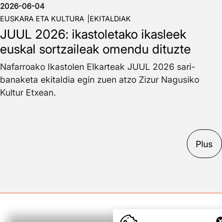
2026-06-04
EUSKARA ETA KULTURA
EKITALDIAK
JUUL 2026: ikastoletako ikasleek
euskal sortzaileak omendu dituzte
Nafarroako Ikastolen Elkarteak JUUL 2026 sari-
banaketa ekitaldia egin zuen atzo Zizur Nagusiko
Kultur Etxean.
Plus