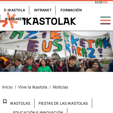
EUS
ES
Pasar al contenido principal
GOIBURUKOMENUA
E-IKASTOLA
INTRANET
FORMACIÓN
IKASBABESA
rudia
Inicio
Vive la Ikastola
Noticias
Albiste kategoriak
IKASTOLAS
FIESTAS DE LAS IKASTOLAS
EDUCACIÓN E INNOVACIÓN