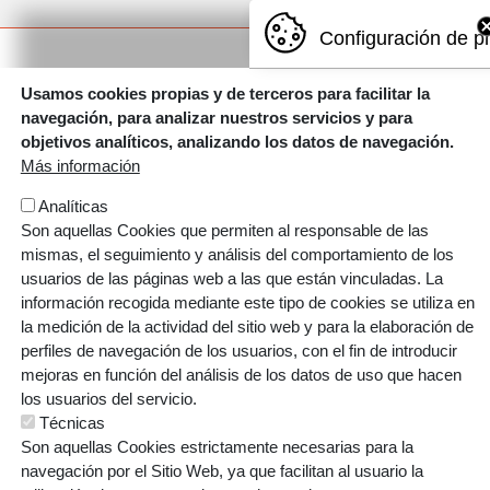
Configuración de p
Usamos cookies propias y de terceros para facilitar la
navegación, para analizar nuestros servicios y para
objetivos analíticos, analizando los datos de navegación.
Más información
Analíticas
Son aquellas Cookies que permiten al responsable de las
mismas, el seguimiento y análisis del comportamiento de los
Errotazar bidea, 126
usuarios de las páginas web a las que están vinculadas. La
20018 Donostia
información recogida mediante este tipo de cookies se utiliza en
943 445 108
la medición de la actividad del sitio web y para la elaboración de
perfiles de navegación de los usuarios, con el fin de introducir
ikastolak.eus
mejoras en función del análisis de los datos de uso que hacen
los usuarios del servicio.
ORRI-OINA
Técnicas
Contacto
Denuncias
Poctefa
Son aquellas Cookies estrictamente necesarias para la
TESTU-LEGALAK
navegación por el Sitio Web, ya que facilitan al usuario la
Política de cookies