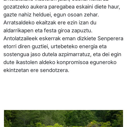
gozatzeko aukera paregabea eskaini diete haur,
gazte nahiz helduei, egun osoan zehar.
Arratsaldeko ekaitzak ere ezin izan du
aldarrikapen eta festa giroa zapuztu.
Antolatzaileek eskerrak eman dizkiete Senperera
etorri diren guztiei, urtebeteko energia eta
sostengua jaso dutela azpimarratuz, eta dei egin
dute ikastolen aldeko konpromisoa eguneroko
ekintzetan ere sendotzera.