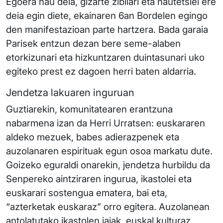
Egoera hau dela, gizarte zibilari eta hautetsiei ere
deia egin diete, ekainaren 6an Bordelen egingo
den manifestazioan parte hartzera. Bada garaia
Parisek entzun dezan bere seme-alaben
etorkizunari eta hizkuntzaren duintasunari uko
egiteko prest ez dagoen herri baten aldarria.
Jendetza lakuaren inguruan
Guztiarekin, komunitatearen erantzuna
nabarmena izan da Herri Urratsen: euskararen
aldeko mezuek, babes adierazpenek eta
auzolanaren espirituak egun osoa markatu dute.
Goizeko eguraldi onarekin, jendetza hurbildu da
Senpereko aintziraren ingurua, ikastolei eta
euskarari sostengua ematera, bai eta,
“azterketak euskaraz” orro egitera. Auzolanean
antolatutako ikastolen jaiak, euskal kulturaz