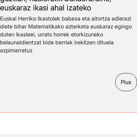
euskaraz ikasi ahal izateko
Euskal Herriko Ikastolek babesa eta aitortza adierazi
diete bihar Matematikako azterketa euskaraz egingo
duten ikasleei, urrats horrek etorkizuneko
belaunaldientzat bide berriak irekitzen dituela
azpimarratuz
Plus