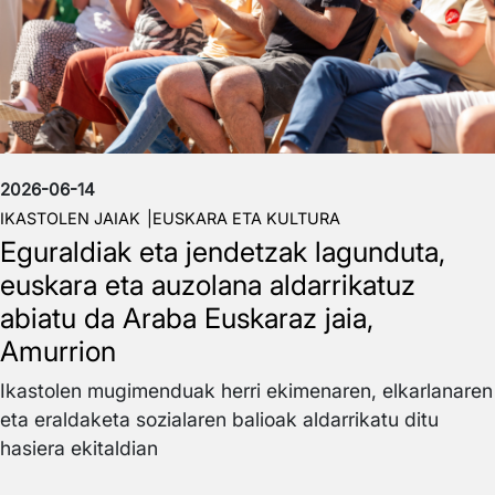
2026-06-14
IKASTOLEN JAIAK
EUSKARA ETA KULTURA
Eguraldiak eta jendetzak lagunduta,
euskara eta auzolana aldarrikatuz
abiatu da Araba Euskaraz jaia,
Amurrion
Ikastolen mugimenduak herri ekimenaren, elkarlanaren
eta eraldaketa sozialaren balioak aldarrikatu ditu
hasiera ekitaldian