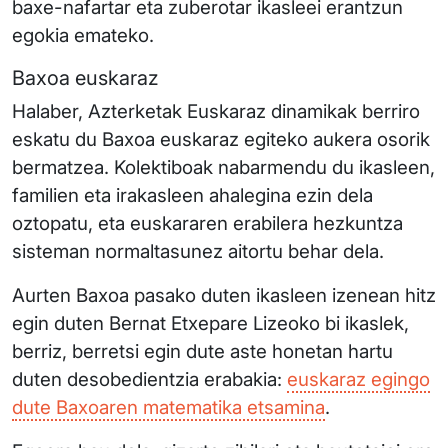
baxe-nafartar eta zuberotar ikasleei erantzun
egokia emateko.
Baxoa euskaraz
Halaber, Azterketak Euskaraz dinamikak berriro
eskatu du Baxoa euskaraz egiteko aukera osorik
bermatzea. Kolektiboak nabarmendu du ikasleen,
familien eta irakasleen ahalegina ezin dela
oztopatu, eta euskararen erabilera hezkuntza
sisteman normaltasunez aitortu behar dela.
Aurten Baxoa pasako duten ikasleen izenean hitz
egin duten Bernat Etxepare Lizeoko bi ikaslek,
berriz, berretsi egin dute aste honetan hartu
duten desobedientzia erabakia:
euskaraz egingo
dute Baxoaren matematika etsamina
.