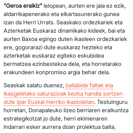
“Geroa eraikiz”
lelopean, aurten ere jaia ez ezik,
aldarrikapenerako eta elkartasunerako gunea
izan da Herri Urrats. Seaskako ordezkariek eta
Azterketak Euskaraz dinamikako kideek, bai eta
aurten Baxoa egingo duten ikasleen ordezkariek
ere, gogorarazi dute euskaraz hezteko eta
azterketak euskaraz egiteko eskubidea
bermatzea ezinbestekoa dela, eta horretarako
erakundeen konpromiso argia behar dela.
Seaskak salatu duenez,
baliabide faltak eta
ikasgeletako saturazioak kezka handia sortzen
dute Ipar Euskal Herriko ikastoletan
. Testuinguru
horretan, Donapaleuko lizeo berriaren eraikuntza
estrategikotzat jo dute, herri ekimenaren
indarrari esker aurrera doan proiektua baita,