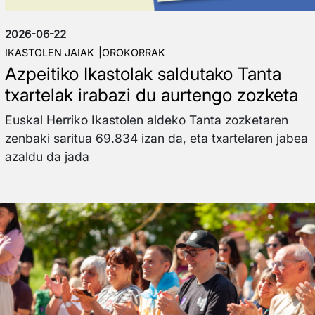
2026-06-22
IKASTOLEN JAIAK
OROKORRAK
Azpeitiko Ikastolak saldutako Tanta
txartelak irabazi du aurtengo zozketa
Euskal Herriko Ikastolen aldeko Tanta zozketaren
zenbaki saritua 69.834 izan da, eta txartelaren jabea
azaldu da jada
Irudia